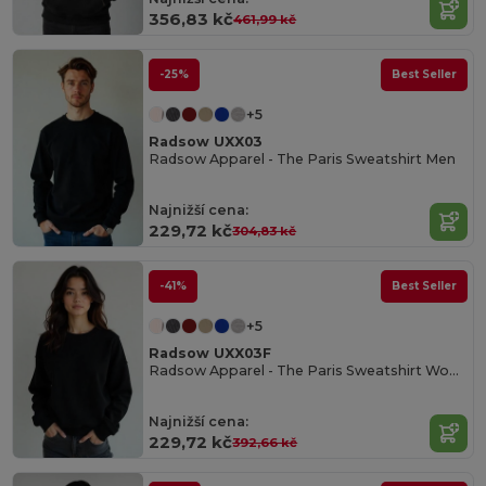
356,83 kč
461,99 kč
-25%
Best Seller
+5
Radsow UXX03
Radsow Apparel - The Paris Sweatshirt Men
Najnižší cena:
229,72 kč
304,83 kč
-41%
Best Seller
+5
Radsow UXX03F
Radsow Apparel - The Paris Sweatshirt Women
Najnižší cena:
229,72 kč
392,66 kč