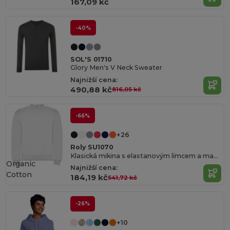
167,09 kč
-40%
SOL'S 01710
Glory Men's V Neck Sweater
Najnižší cena:
490,88 kč
816,05 kč
-66%
+26
Roly SU1070
Klasická mikina s elastanovým límcem a manžetami
Organic
Najnižší cena:
Cotton
184,19 kč
541,72 kč
-26%
+10