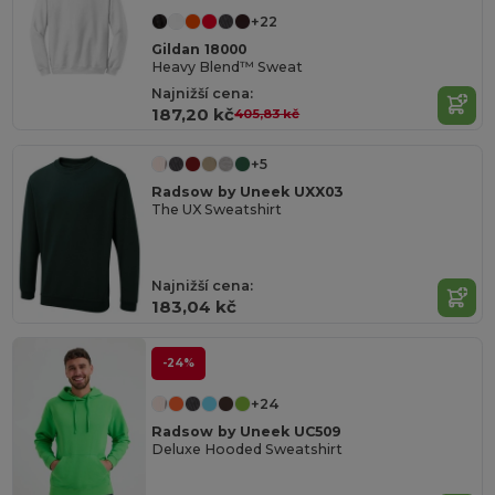
+22
Gildan 18000
Heavy Blend™ Sweat
Najnižší cena:
187,20 kč
405,83 kč
+5
Radsow by Uneek UXX03
The UX Sweatshirt
Najnižší cena:
183,04 kč
-24%
+24
Radsow by Uneek UC509
Deluxe Hooded Sweatshirt