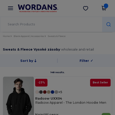
×
Aplikace Wordans
Stáhnout app
Lepší ceny v aplikaci!
Home
Blank Apparel | Accessories
Sweats & Fleece
Sweats & Fleece Vysoké zásoby
wholesale and retail
Sort by
Filter
✓
148 results.
-23%
Best Seller
+5
Radsow UXX04
Radsow Apparel - The London Hoodie Men
Najnižší cena: