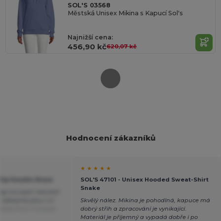
SOL'S 03568
Městská Unisex Mikina s Kapucí Sol's
Najnižší cena:
456,90 kč
620,07 kč
Hodnocení zákazníků
★ ★ ★ ★ ★
 Zip Hoodie Stone
SOL'S 47101 - Unisex Hooded Sweat-Shirt
Snake
log na svých návrzích
zákazníci jsou s ní
Skvělý nález. Mikina je pohodlná, kapuce má
lated from Français
dobrý střih a zpracování je vynikající.
Materiál je příjemný a vypadá dobře i po