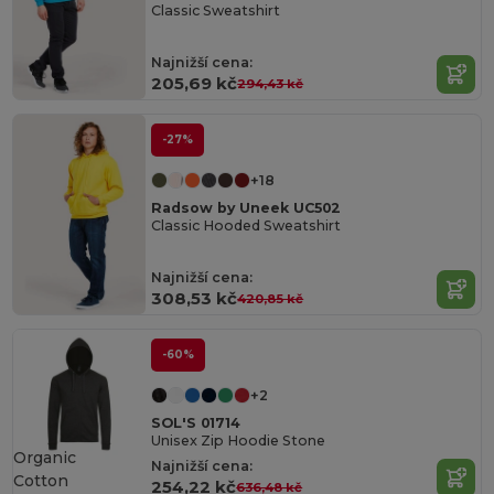
Classic Sweatshirt
Najnižší cena:
205,69 kč
294,43 kč
-27%
+18
Radsow by Uneek UC502
Classic Hooded Sweatshirt
Najnižší cena:
308,53 kč
420,85 kč
-60%
+2
SOL'S 01714
Unisex Zip Hoodie Stone
Organic
Najnižší cena:
Cotton
254,22 kč
636,48 kč