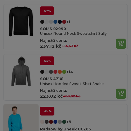
-57%
+1
SOL'S 02990
Unisex Round Neck Sweatshirt Sully
Najnižší cena:
237,12 kč
554,43 kč
-54%
+14
SOL'S 47101
Unisex Hooded Sweat-Shirt Snake
Najnižší cena:
223,02 kč
483,02 kč
-30%
+9
Radsow by Uneek UC203