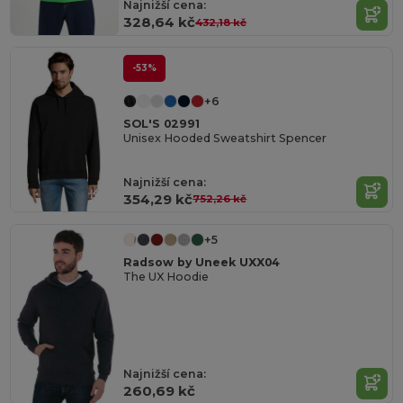
Najnižší cena:
328,64 kč
432,18 kč
-53%
+6
SOL'S 02991
Unisex Hooded Sweatshirt Spencer
Najnižší cena:
354,29 kč
752,26 kč
+5
Radsow by Uneek UXX04
The UX Hoodie
Najnižší cena:
260,69 kč