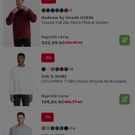
+1
Radsow by Uneek UC604
Classic Full Zip Micro Fleece Jacket
Najnižší cena:
302,99 kč
434,95 kč
-71%
+6
SOL'S 04182
COLUMBIA TUBE Unisex Round Neck Sweatshirt
Najnižší cena:
106,54 kč
366,77 kč
-7%
+14