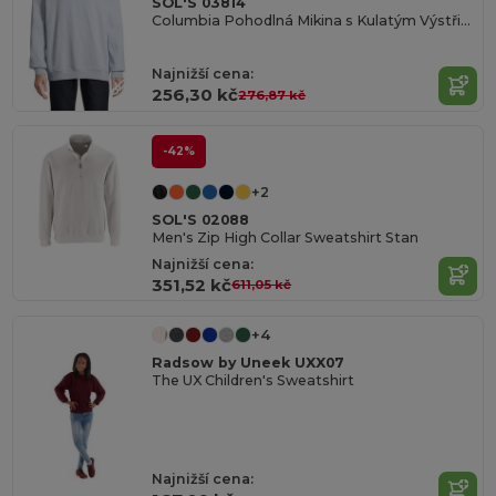
SOL'S 03814
Columbia Pohodlná Mikina s Kulatým Výstřihem
Najnižší cena:
256,30 kč
276,87 kč
-42%
+2
SOL'S 02088
Men's Zip High Collar Sweatshirt Stan
Najnižší cena:
351,52 kč
611,05 kč
+4
Radsow by Uneek UXX07
The UX Children's Sweatshirt
Najnižší cena: