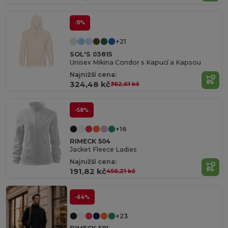
-11%
+21
SOL'S 03815
Unisex Mikina Condor s Kapucí a Kapsou
Najnižší cena:
324,48 kč
362,61 kč
-58%
+16
RIMECK 504
Jacket Fleece Ladies
Najnižší cena:
191,82 kč
456,21 kč
-64%
+23