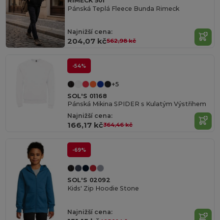
RIMECK 501
Pánská Teplá Fleece Bunda Rimeck
Najnižší cena:
204,07 kč
562,98 kč
-54%
+5
SOL'S 01168
Pánská Mikina SPIDER s Kulatým Výstřihem
Najnižší cena:
166,17 kč
364,46 kč
-69%
SOL'S 02092
Kids' Zip Hoodie Stone
Najnižší cena: