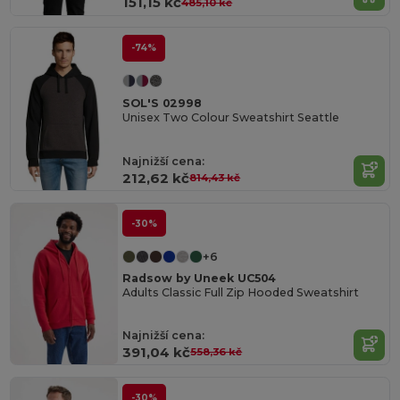
151,15 kč
485,10 kč
-74%
SOL'S 02998
Unisex Two Colour Sweatshirt Seattle
Najnižší cena:
212,62 kč
814,43 kč
-30%
+6
Radsow by Uneek UC504
Adults Classic Full Zip Hooded Sweatshirt
Najnižší cena:
391,04 kč
558,36 kč
-30%