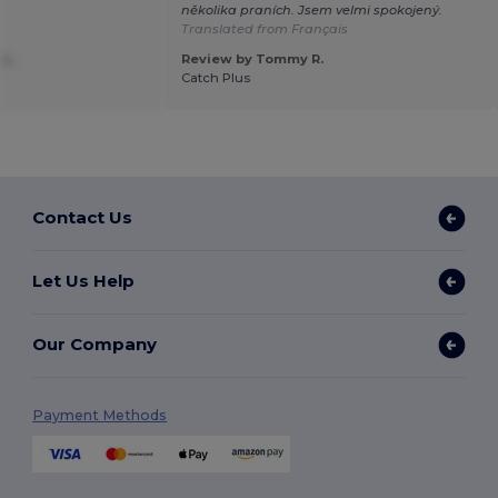
několika praních. Jsem velmi spokojený.
Translated from Français
L.
Review by Tommy R.
Catch Plus
Contact Us
Let Us Help
Our Company
Payment Methods