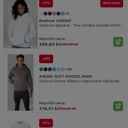
-23%
Best Seller
+5
Radsow UXX04F
Radsow Apparel - The London Hoodie Women
Najnižší cena:
356,83 kč
461,99 kč
-48%
+95
AWDIS JUST HOODS JH001
Stylová Unisex Mikina s Kapucí pro Každodenní Nošení
Najnižší cena:
318,01 kč
614,52 kč
-54%