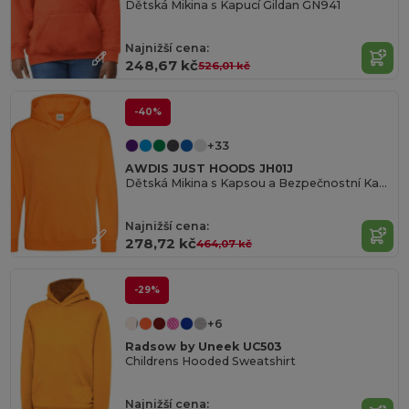
Dětská Mikina s Kapucí Gildan GN941
Najnižší cena:
248,67 kč
526,01 kč
-40%
+33
AWDIS JUST HOODS JH01J
Dětská Mikina s Kapsou a Bezpečnostní Kapucí
Najnižší cena:
278,72 kč
464,07 kč
-29%
+6
Radsow by Uneek UC503
Childrens Hooded Sweatshirt
Najnižší cena: