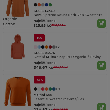
SOL'S 13249
New Supreme Round Neck Kid's Sweatshirt
Organic
Najnižší cena:
Cotton
125,95 kč
326,56 kč
-14%
+2
SOL'S 03576
Dětská Mikina s Kapucí z Organické Bavlny
Najnižší cena:
349,67 kč
404,90 kč
-63%
+9
Malfini 406
Essential Sweatshirt Gents/Kids
Najnižší cena:
224,87 kč
608,05 kč