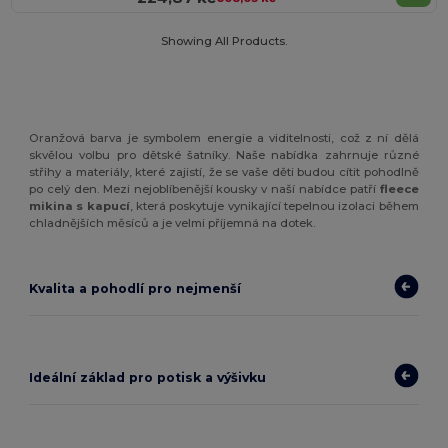
Showing All Products.
Oranžová barva je symbolem energie a viditelnosti, což z ní dělá
skvělou volbu pro dětské šatníky. Naše nabídka zahrnuje různé
střihy a materiály, které zajistí, že se vaše děti budou cítit pohodlně
po celý den. Mezi nejoblíbenější kousky v naší nabídce patří
fleece
mikina s kapucí
, která poskytuje vynikající tepelnou izolaci během
chladnějších měsíců a je velmi příjemná na dotek.
Kvalita a pohodlí pro nejmenší
Ideální základ pro potisk a výšivku