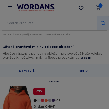
×
Aplikace Wordans
Stáhnout app
Lepší ceny v aplikaci!
Home
Blank Apparel | Accessories
Sweats & Fleece
Kids
Dětské oranžové mikiny a fleece oblečení
Hledáte výrazné a pohodlné oblečení pro své děti? Naše kolekce
oranžových dětských mikin a fleece produktů na…
See more
Sort by
Filter
✓
8 results.
-53%
+12
Gildan GN941