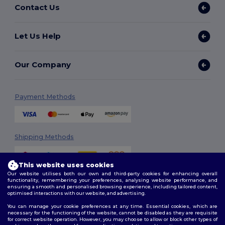
Contact Us
Let Us Help
Our Company
Payment Methods
Shipping Methods
This website uses cookies
Our website utilises both our own and third-party cookies for enhancing overall
functionality, remembering your preferences, analysing website performance, and
ensuring a smooth and personalised browsing experience, including tailored content,
optimised interactions with our website, and advertising.
You can manage your cookie preferences at any time. Essential cookies, which are
Follow Us
necessary for the functioning of the website, cannot be disabled as they are requisite
for correct website operation. However, you may choose to allow or block other types of