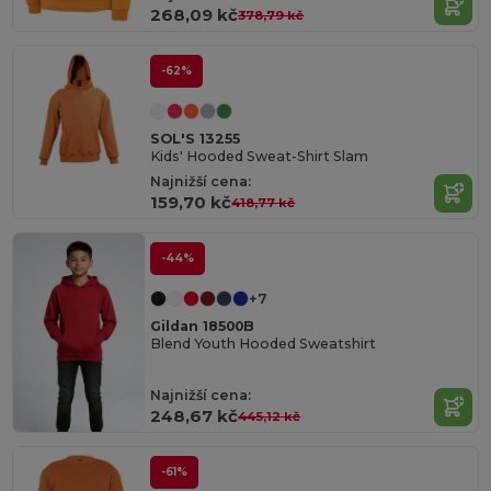
268,09 kč
378,79 kč
-62%
SOL'S 13255
Kids' Hooded Sweat-Shirt Slam
Najnižší cena:
159,70 kč
418,77 kč
-44%
+7
Gildan 18500B
Blend Youth Hooded Sweatshirt
Najnižší cena:
248,67 kč
445,12 kč
-61%