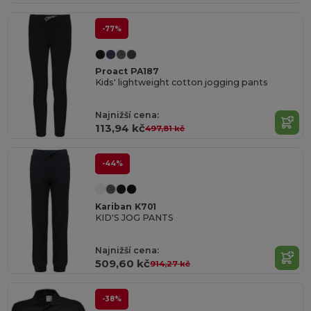
-77%
Proact PA187
Kids' lightweight cotton jogging pants
Najnižší cena:
113,94 kč
497,81 kč
-44%
Kariban K701
KID'S JOG PANTS
Najnižší cena:
509,60 kč
914,27 kč
-38%