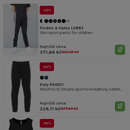
-43%
+1
Finden & Hales LV883
Slim sport pants for children
Najnižší cena:
371,86 kč
652,65 kč
-64%
Roly PA0521
NEAPOLIS Dlouhé sportovní kalhoty úzkého střihu
Najnižší cena:
228,11 kč
627,69 kč
-30%