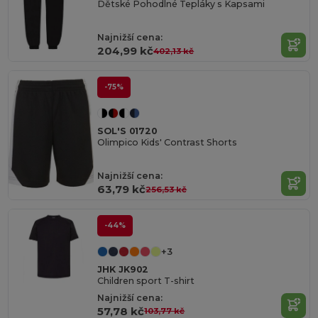
Dětské Pohodlné Tepláky s Kapsami
Najnižší cena:
204,99 kč
402,13 kč
-75%
SOL'S 01720
Olimpico Kids' Contrast Shorts
Najnižší cena:
63,79 kč
256,53 kč
-44%
+3
JHK JK902
Children sport T-shirt
Najnižší cena:
57,78 kč
103,77 kč