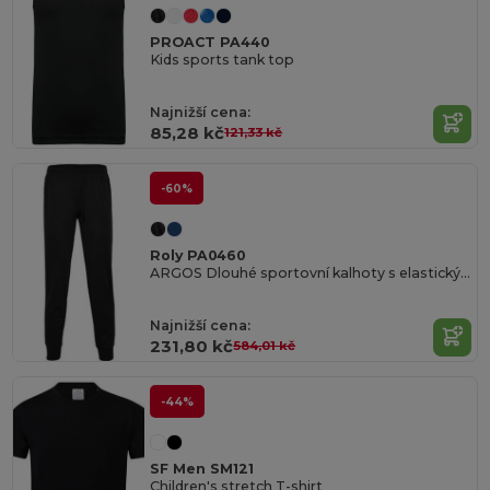
PROACT PA440
Kids sports tank top
Najnižší cena:
85,28 kč
121,33 kč
-60%
Roly PA0460
ARGOS Dlouhé sportovní kalhoty s elastickým pasem
Najnižší cena:
231,80 kč
584,01 kč
-44%
SF Men SM121
Children's stretch T-shirt