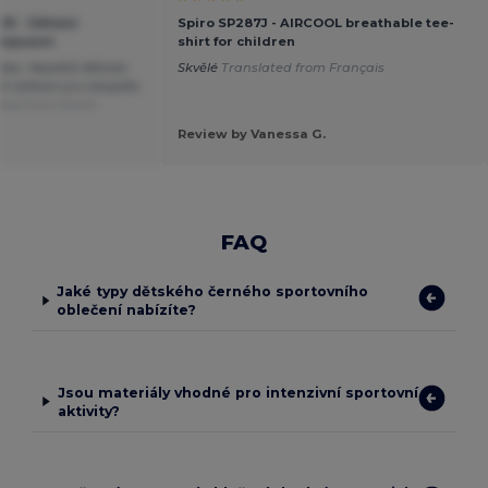
291 - Dětské
Spiro SP287J - AIRCOOL breathable tee-
 Kapsami
shirt for children
áky. Největší dětská
Skvělé
Translated from Français
ež velikost pro dospělé.
ted from Dutch
Review by Vanessa G.
FAQ
Jaké typy dětského černého sportovního
oblečení nabízíte?
Jsou materiály vhodné pro intenzivní sportovní
aktivity?