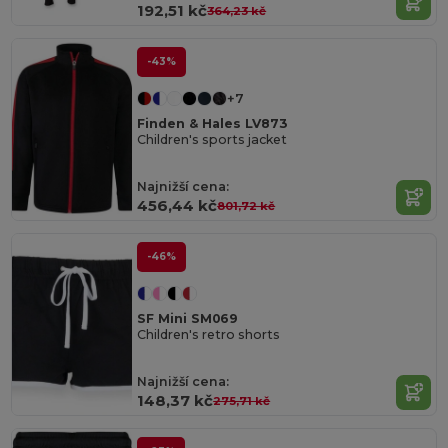
192,51 kč
364,23 kč
-43%
+7
Finden & Hales LV873
Children's sports jacket
Najnižší cena:
456,44 kč
801,72 kč
-46%
SF Mini SM069
Children's retro shorts
Najnižší cena:
148,37 kč
275,71 kč