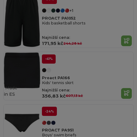
+1
PROACT PA1052
Kids basketball shorts
Najnižší cena:
171,95 kč
244,28 kč
-41%
Proact PA166
Kids' tennis skirt
Made
Najnižší cena:
in
ES
356,83 kč
607,13 kč
-24%
PROACT PA951
Boys' swim briefs