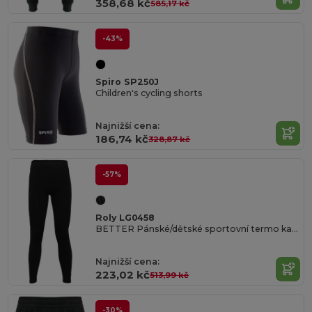
358,68 kč
585,17 kč
-43%
Spiro SP250J
Children's cycling shorts
Najnižší cena:
186,74 kč
328,87 kč
-57%
Roly LG0458
BETTER Pánské/dětské sportovní termo kalhoty
Najnižší cena:
223,02 kč
513,99 kč
-30%