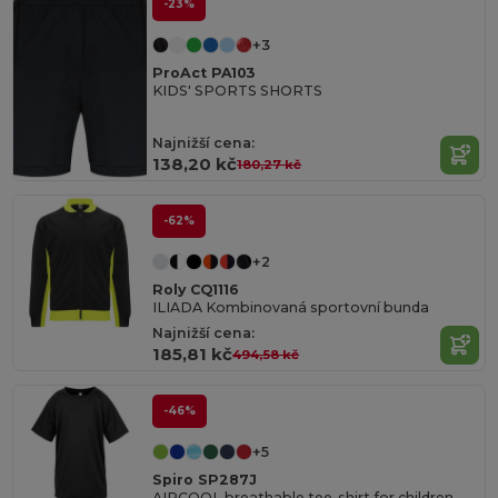
-23%
+3
ProAct PA103
KIDS' SPORTS SHORTS
Najnižší cena:
138,20 kč
180,27 kč
-62%
+2
Roly CQ1116
ILIADA Kombinovaná sportovní bunda
Najnižší cena:
185,81 kč
494,58 kč
-46%
+5
Spiro SP287J
AIRCOOL breathable tee-shirt for children