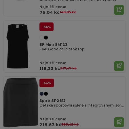
Najnižší cena:
76,04 kč
140,05 kč
-46%
SF Mini SM123
Feel Good child tank top
Najnižší cena:
118,33 kč
217,47 kč
-44%
Spiro SP261J
Dětská sportovní sukně s integrovanými šortkami
Najnižší cena:
218,63 kč
389,42 kč