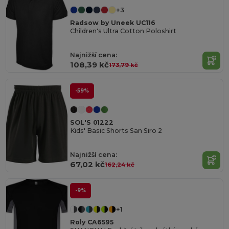
+3
Radsow by Uneek UC116
Children's Ultra Cotton Poloshirt
Najnižší cena:
108,39 kč
173,79 kč
-59%
SOL'S 01222
Kids' Basic Shorts San Siro 2
Najnižší cena:
67,02 kč
162,24 kč
-9%
+1
Roly CA6595