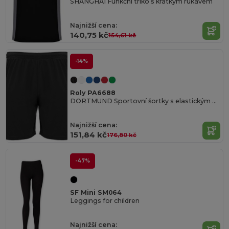
SHANGHAI Funkční triko s krátkým rukávem
Najnižší cena:
140,75 kč
154,61 kč
-14%
Roly PA6688
DORTMUND Sportovní šortky s elastickým pasem s vnitřní stahovací šňůrkou
Najnižší cena:
151,84 kč
176,80 kč
-47%
SF Mini SM064
Leggings for children
Najnižší cena: