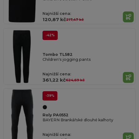
Najnižší cena:
120,87 kč
217,47 kč
-42%
Tombo TL582
Children's jogging pants
Najnižší cena:
361,22 kč
624,69 kč
-39%
Roly PA0552
BAYERN Brankářské dlouhé kalhoty
Najnižší cena: