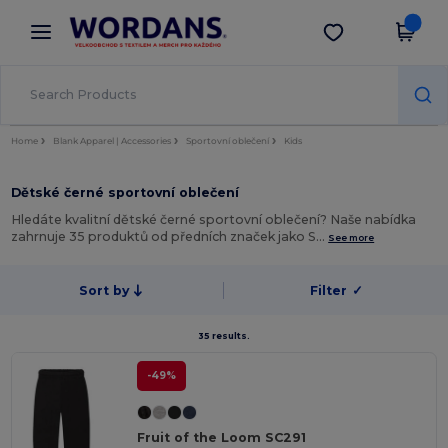
×
Aplikace Wordans
Stáhnout app
Lepší ceny v aplikaci!
Home
Blank Apparel | Accessories
Sportovní oblečení
Kids
Dětské černé sportovní oblečení
Hledáte kvalitní dětské černé sportovní oblečení? Naše nabídka
zahrnuje 35 produktů od předních značek jako S…
See more
Sort by
Filter
✓
35 results.
-49%
Fruit of the Loom SC291