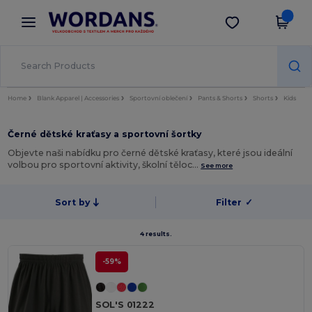
×
Aplikace Wordans
Stáhnout app
Lepší ceny v aplikaci!
Home
Blank Apparel | Accessories
Sportovní oblečení
Pants & Shorts
Shorts
Kids
Černé dětské kraťasy a sportovní šortky
Objevte naši nabídku pro černé dětské kraťasy, které jsou ideální
volbou pro sportovní aktivity, školní těloc…
See more
Sort by
Filter
✓
4 results.
-59%
SOL'S 01222