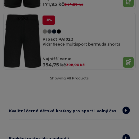
171,95 kč
244,28 kč
-11%
Proact PA1023
Kids' fleece multisport bermuda shorts
Najnižší cena:
354,75 kč
398,90 kč
Showing All Products.
Kvalitní černé dětské kraťasy pro sport i volný čas
Funkční materiály a pohodlí