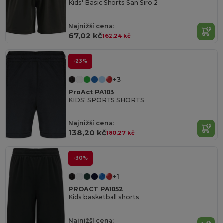
Kids' Basic Shorts San Siro 2
Najnižší cena:
67,02 kč
162,24 kč
-23%
+3
ProAct PA103
KIDS' SPORTS SHORTS
Najnižší cena:
138,20 kč
180,27 kč
-30%
+1
PROACT PA1052
Kids basketball shorts
Najnižší cena: