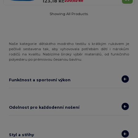
123,18 kč
220,02 kč
Showing All Products.
Naše kategorie dětského modrého textilu s krátkým rukávem je
pečlivě sestavena tak, aby vyhovovala potřebám dětí i nárokům
rodičů na kvalitu. Nabízíme široký výběr materiálů, od funkčního
polyesteru po prémiovou česanou bavlnu.
Funkčnost a sportovní výkon
Odolnost pro každodenní nošení
Styl a střihy