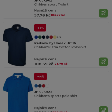
JHK JK902
Children sport T-shirt
Najnižší cena:
57,78 kč
103,77 kč
-38%
+3
Radsow by Uneek UC116
Children's Ultra Cotton Poloshirt
Najnižší cena:
108,39 kč
173,79 kč
-44%
JHK JK922
Children's sports polo shirt
Najnižší cena: