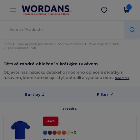
×
Aplikace Wordans
Stáhnout app
Lepší ceny v aplikaci!
Home
Blank Apparel | Accessories
Sportovní oblečení
Polos & Sports T-Shirts
Short sleeves
Kids
Dětské modré oblečení s krátkým rukávem
Objevte naši nabídku dětského modrého oblečení s krátkým
rukávem, které kombinuje styl, pohodlí a vysokou odo…
See more
Sort by
Filter
✓
3 results.
-44%
+3