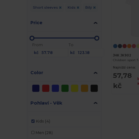
Short sleeves
Kids
Bílý
Price
From
To
kč
kč
JHK JK902
Children sport T
Najnižší cena:
Color
57,78
kč
Pohlaví - Věk
Kids
(4)
Men
(28)