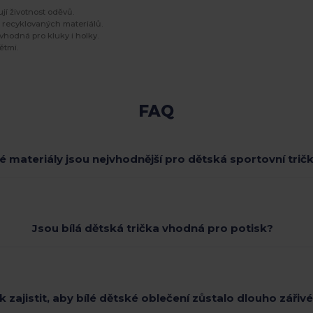
jí životnost oděvů.
z recyklovaných materiálů.
vhodná pro kluky i holky.
ětmi.
FAQ
é materiály jsou nejvhodnější pro dětská sportovní trič
Jsou bílá dětská trička vhodná pro potisk?
k zajistit, aby bílé dětské oblečení zůstalo dlouho zářiv