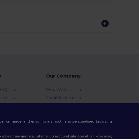
p
Our Company
(FAQ)
Who We Are
ices
For Influencers
funds
Contact Us
thods
Careers Center
te performance, and ensuring a smooth and personalised browsing
s
ed as they are requisite for correct website operation. However,