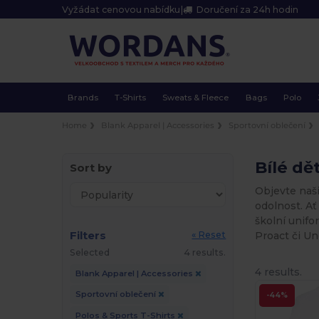
Vyžádat cenovou nabídku
|
Doručení za 24h hodin
Brands
T-Shirts
Sweats & Fleece
Bags
Polo
Home
Blank Apparel | Accessories
Sportovní oblečení
Bílé dě
Sort by
Objevte naš
odolnost. Ať
školní unifo
Filters
Proact či Un
« Reset
Selected
4 results.
4 results.
Blank Apparel | Accessories
Sportovní oblečení
-44%
Polos & Sports T-Shirts