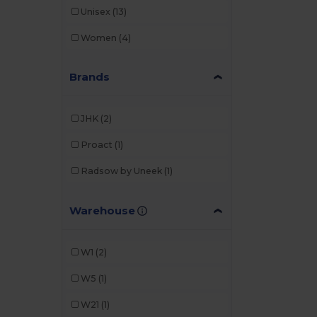
Unisex
(13)
Women
(4)
Brands
JHK
(2)
Proact
(1)
Radsow by Uneek
(1)
Warehouse
W1
(2)
W5
(1)
W21
(1)