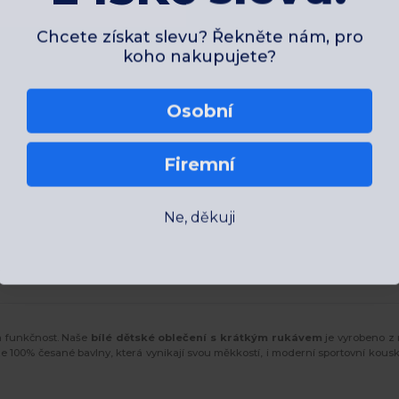
Chcete získat slevu? Řekněte nám, pro
koho nakupujete?
Osobní
Firemní
Ne, děkuji
a funkčnost. Naše
bílé dětské oblečení s krátkým rukávem
je vyrobeno z 
100% česané bavlny, která vynikají svou měkkostí, i moderní sportovní kousk