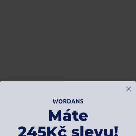
Máte
245Kč slevu!