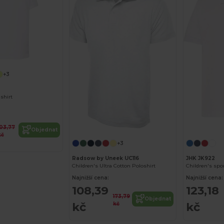
+3
-shirt
103,77
Objednat
kč
+3
Radsow by Uneek UC116
JHK JK922
Children's Ultra Cotton Poloshirt
Children's spor
Najnižší cena:
Najnižší cena:
108,39
123,18
173,79
Objednat
kč
kč
kč