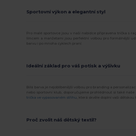
Sportovní výkon a elegantní styl
Pro malé sportovce jsou v naší nabídce připravena trička s rag
límcem a manžetami jsou perfektní volbou pro formálnější udál
barvu i po mnoha cyklech praní.
Ideální základ pro váš potisk a výšivku
Bílá barva je nejoblíbenější volbou pro branding a personalizac
nebo sportovní klub, doporučujeme prohlédnout si také naše
trička ve vypasovaném střihu
, která skvěle doplní vaši dětskou 
Proč zvolit náš dětský textil?