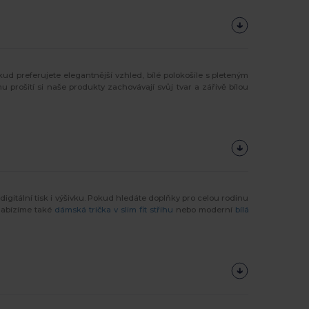
kud preferujete elegantnější vzhled, bílé polokošile s pleteným
 prošití si naše produkty zachovávají svůj tvar a zářivě bílou
digitální tisk i výšivku. Pokud hledáte doplňky pro celou rodinu
nabízíme také
dámská trička v slim fit střihu
nebo moderní
bílá