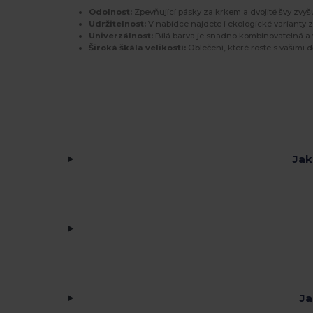
Odolnost:
Zpevňující pásky za krkem a dvojité švy zvyšu
Udržitelnost:
V nabídce najdete i ekologické varianty 
Univerzálnost:
Bílá barva je snadno kombinovatelná a 
Široká škála velikostí:
Oblečení, které roste s vašimi d
Jak
Ja