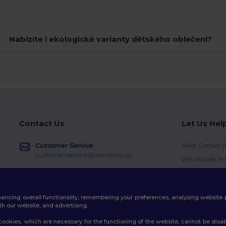
Nabízíte i ekologické varianty dětského oblečení?
Contact Us
Let Us Hel
Customer Service
Help Center 
customerservice@wordans.cz
Wholesale Pr
Returns & Re
Sales
sales@wordans.cz
Shipping Me
enhancing overall functionality, remembering your preferences, analysing websi
Coupon Code
Order Tracking
th our website, and advertising.
ookies, which are necessary for the functioning of the website, cannot be disabl