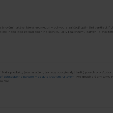
lánovými rukávy, která neomezují v pohybu a zajišťují optimální ventilaci. Po
osti nebo jako základ školního šatníku. Díky reaktivnímu barvení a dvojitému
i. Naše produkty jsou navrženy tak, aby poskytovaly hladký povrch pro sítotisk, 
přizpůsobitelné pánské modely s krátkým rukávem
. Pro dospělé členy týmu 
kolekci.