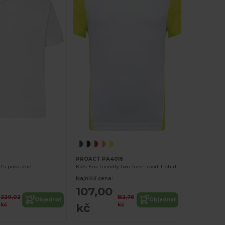
PROACT PA4016
ts polo shirt
Kids Eco-friendly two-tone sport T-shirt
Najnižší cena:
107,00
220,02
152,76
Objednat
Objednat
kč
kč
kč