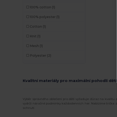
100% cotton
(1)
100% polyester
(1)
Cotton
(1)
Knit
(1)
Mesh
(1)
Polyester
(2)
Kvalitní materiály pro maximální pohodlí dětí
Výběr správného oblečení pro děti vyžaduje důraz na kvalitu 
vydrží náročné podmínky každodenních her. Nabízíme trička ze 
schnutí.