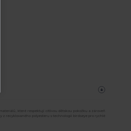
materiálů, které respektují citlivou dětskou pokožku a zároveň
y z recyklovaného polyesteru s technologií birdseye pro rychlé