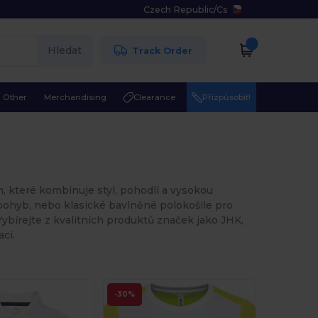
Czech Republic
/
Cs
Hledat
Track Order
Other
Merchandising
Clearance
Přizpůsobit!
, které kombinuje styl, pohodlí a vysokou
í pohyb, nebo klasické bavlněné polokošile pro
 Vybírejte z kvalitních produktů značek jako JHK,
ci.
-30%