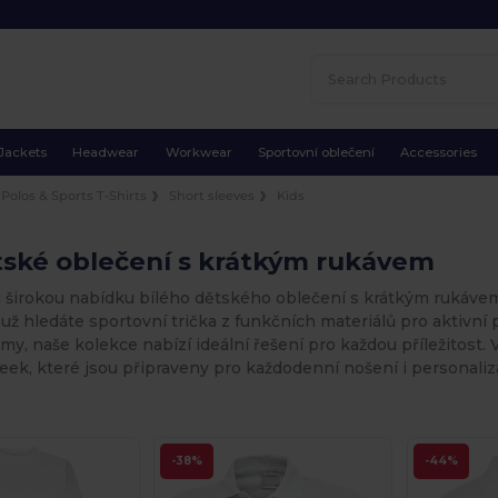
Jackets
Headwear
Workwear
Sportovní oblečení
Accessories
Polos & Sports T-Shirts
Short sleeves
Kids
tské oblečení s krátkým rukávem
i širokou nabídku bílého dětského oblečení s krátkým rukávem
 už hledáte sportovní trička z funkčních materiálů pro aktivn
rmy, naše kolekce nabízí ideální řešení pro každou příležitost.
eek, které jsou připraveny pro každodenní nošení i personaliza
-38%
-44%