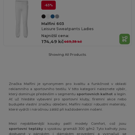
-63%
Malfini 603
Leisure Sweatpants Ladies
Najnižší cena:
174,49 kč
469,38 kč
Showing All Products.
Značka Malfini je synonymem pro kvalitu a funkčnost v oblasti
reklamního a sportovního textilu. V této kategorii naleznete výběr,
který dominuje především v segmentu
sportovních kalhot
a legín.
Ať už hledáte vybavení pro sportovní kluby, firemní akce nebo
budujete vlastní značku oblečení, Malfini nabízí robustní materiály,
které vydrží i náročnou zátěž při každodenním nošení.
Mezi nejoblíbenější kousky patří modely Comfort, což jsou
sportovní tepláky
s vysokou gramáží 300 g/m2. Tyto kalhoty jsou
dostupné v pánském i dámském provedení a vyznačují se