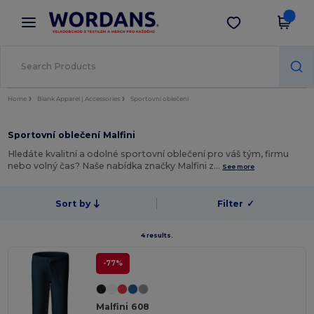
×
Aplikace Wordans
Stáhnout app
Lepší ceny v aplikaci!
Home
Blank Apparel | Accessories
Sportovní oblečení
Sportovní oblečení Malfini
Hledáte kvalitní a odolné sportovní oblečení pro váš tým, firmu
nebo volný čas? Naše nabídka značky Malfini z…
See more
Sort by
Filter
✓
4 results.
-77%
Malfini 608