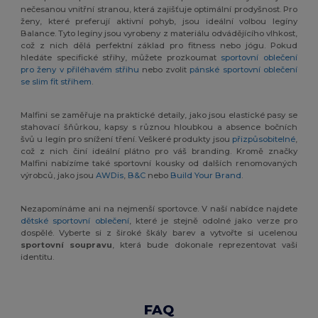
nečesanou vnitřní stranou, která zajišťuje optimální prodyšnost. Pro
ženy, které preferují aktivní pohyb, jsou ideální volbou legíny
Balance. Tyto legíny jsou vyrobeny z materiálu odvádějícího vlhkost,
což z nich dělá perfektní základ pro fitness nebo jógu. Pokud
hledáte specifické střihy, můžete prozkoumat
sportovní oblečení
pro ženy v přiléhavém střihu
nebo zvolit
pánské sportovní oblečení
se slim fit střihem
.
Malfini se zaměřuje na praktické detaily, jako jsou elastické pasy se
stahovací šňůrkou, kapsy s různou hloubkou a absence bočních
švů u legín pro snížení tření. Veškeré produkty jsou
přizpůsobitelné
,
což z nich činí ideální plátno pro váš branding. Kromě značky
Malfini nabízíme také sportovní kousky od dalších renomovaných
výrobců, jako jsou
AWDis
,
B&C
nebo
Build Your Brand
.
Nezapomínáme ani na nejmenší sportovce. V naší nabídce najdete
dětské sportovní oblečení
, které je stejně odolné jako verze pro
dospělé. Vyberte si z široké škály barev a vytvořte si ucelenou
sportovní soupravu
, která bude dokonale reprezentovat vaši
identitu.
FAQ