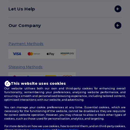
Let Us Help
Our Company
Payment Methods
Shipping Methods
This website uses cookies
Our website utilises both our own and third-party cookies for enhancing overall
functionality, remembering your preferences, analysing website performance, and
ensuring a smooth and personalised browsing experience, including tailored content,
optimised interactions with our website, and advertising.
You can manage your cookie preferences at any time. Essential cookies, which are
Follow Us
necessary for the functioning of the website, cannot be disabled as they are requisite
for correct website operation. However, you may choose to allow or block other types of
cookies, such as those used for personalisation, analytics, and targeting.
For more details on how we use cookies, how to control them, and on third-party cookies,
please review our
Cookies Policy
and
Privacy Policy
.