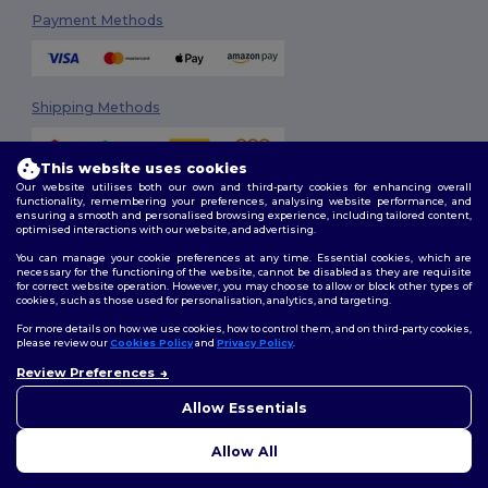
Payment Methods
Shipping Methods
This website uses cookies
Our website utilises both our own and third-party cookies for enhancing overall
functionality, remembering your preferences, analysing website performance, and
ensuring a smooth and personalised browsing experience, including tailored content,
optimised interactions with our website, and advertising.
You can manage your cookie preferences at any time. Essential cookies, which are
Follow Us
necessary for the functioning of the website, cannot be disabled as they are requisite
for correct website operation. However, you may choose to allow or block other types of
cookies, such as those used for personalisation, analytics, and targeting.
For more details on how we use cookies, how to control them, and on third-party cookies,
please review our
Cookies Policy
and
Privacy Policy
.
2026. All Rights Reserved
Review Preferences
Terms & Conditions
|
Customization Policy
|
Privacy Policy
|
Cookies
Policy
|
Site Map
Allow Essentials
Allow All