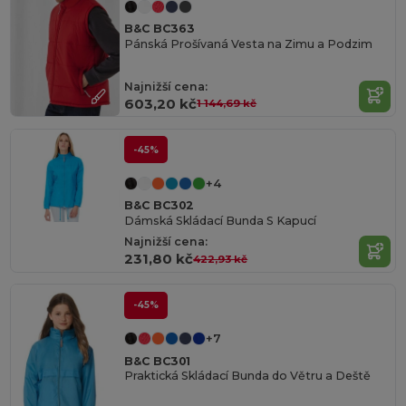
B&C BC363
Pánská Prošívaná Vesta na Zimu a Podzim
Najnižší cena:
603,20 kč
1 144,69 kč
-45%
+4
B&C BC302
Dámská Skládací Bunda S Kapucí
Najnižší cena:
231,80 kč
422,93 kč
-45%
+7
B&C BC301
Praktická Skládací Bunda do Větru a Deště