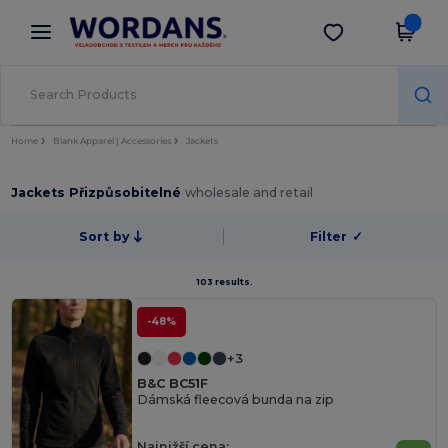
×
Aplikace Wordans
Stáhnout app
Lepší ceny v aplikaci!
Home
Blank Apparel | Accessories
Jackets
Jackets Přizpůsobitelné
wholesale and retail
Sort by
Filter
✓
103 results.
-48%
+3
B&C BC51F
Dámská fleecová bunda na zip
Najnižší cena: