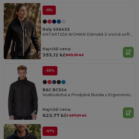
-51%
Roly SS6433
ANTARTIDA WOMAN Dámská 2-vrstvá softshellová bunda1
Najnižší cena:
393,12 kč
809,35 kč
-50%
B&C BC324
Voděodolná a Prodyšná Bunda s Ergonomickou Kapucí
Najnižší cena:
623,77 kč
1 257,01 kč
-67%