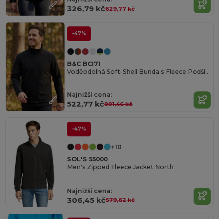
326,79 kč
629,77 kč
-47%
B&C BCI71
Voděodolná Soft-Shell Bunda s Fleece Podšívkou
Najnižší cena:
522,77 kč
991,46 kč
-47%
+10
SOL'S 55000
Men's Zipped Fleece Jacket North
Najnižší cena:
306,45 kč
579,62 kč