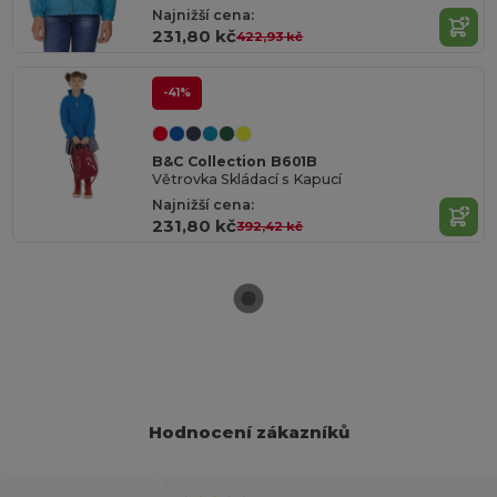
Najnižší cena:
231,80 kč
422,93 kč
-41%
B&C Collection B601B
Větrovka Skládací s Kapucí
Najnižší cena:
231,80 kč
392,42 kč
Hodnocení zákazníků