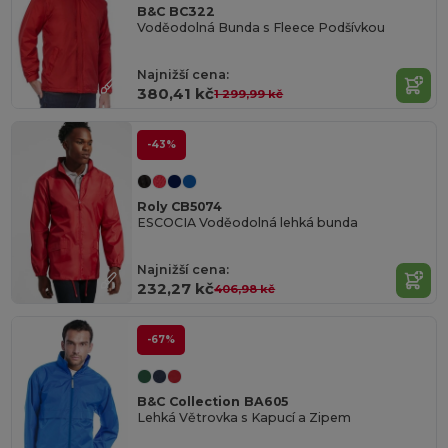
B&C BC322
Voděodolná Bunda s Fleece Podšívkou
Najnižší cena:
380,41 kč
1 299,99 kč
-43%
Roly CB5074
ESCOCIA Voděodolná lehká bunda
Najnižší cena:
232,27 kč
406,98 kč
-67%
B&C Collection BA605
Lehká Větrovka s Kapucí a Zipem