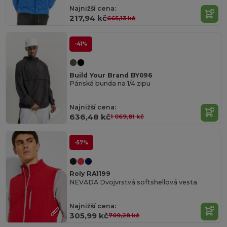
Najnižší cena:
217,94 kč
665,13 kč
-41%
Build Your Brand BY096
Pánská bunda na 1/4 zipu
Najnižší cena:
636,48 kč
1 069,81 kč
-57%
Roly RA1199
NEVADA Dvojvrstvá softshellová vesta
Najnižší cena:
305,99 kč
709,28 kč