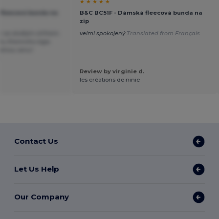
★ ★ ★ ★ ★
fleecová bunda na
B&C BC51F - Dámská fleecová bunda na
zip
tr se skvělým střihem.
velmi spokojený
Translated from Français
ku firemního loga.
telnou cenu!
h
Review by virginie d.
les créations de ninie
Contact Us
Let Us Help
Our Company