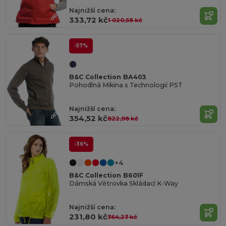
Najnižší cena:
333,72 kč
1 020,58 kč
-57%
B&C Collection BA403
Pohodlná Mikina s Technologií PST
Najnižší cena:
354,52 kč
822,98 kč
-36%
+4
B&C Collection B601F
Dámská Větrovka Skládací K-Way
Najnižší cena:
231,80 kč
364,23 kč