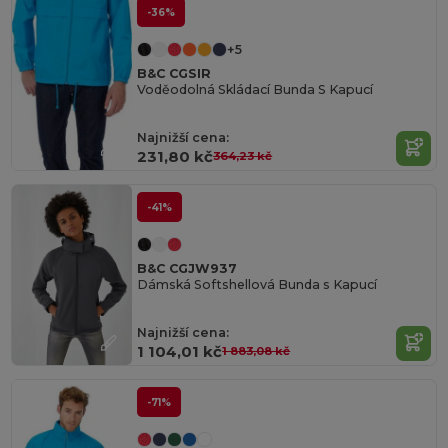
-36%
+5
B&C CGSIR
Voděodolná Skládací Bunda S Kapucí
Najnižší cena:
231,80 kč
364,23 kč
-41%
B&C CGJW937
Dámská Softshellová Bunda s Kapucí
Najnižší cena:
1 104,01 kč
1 883,08 kč
-71%