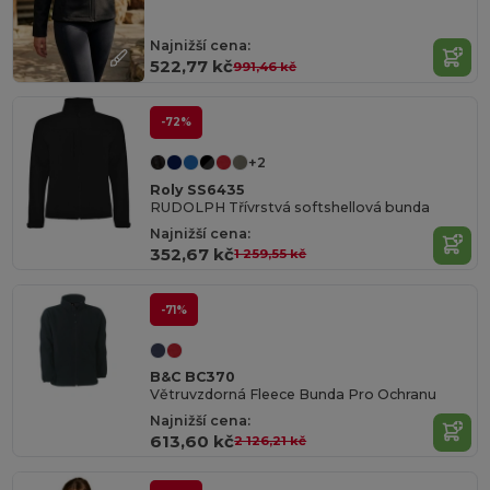
Najnižší cena:
522,77 kč
991,46 kč
-72%
+2
Roly SS6435
RUDOLPH Třívrstvá softshellová bunda
Najnižší cena:
352,67 kč
1 259,55 kč
-71%
B&C BC370
Větruvzdorná Fleece Bunda Pro Ochranu
Najnižší cena:
613,60 kč
2 126,21 kč