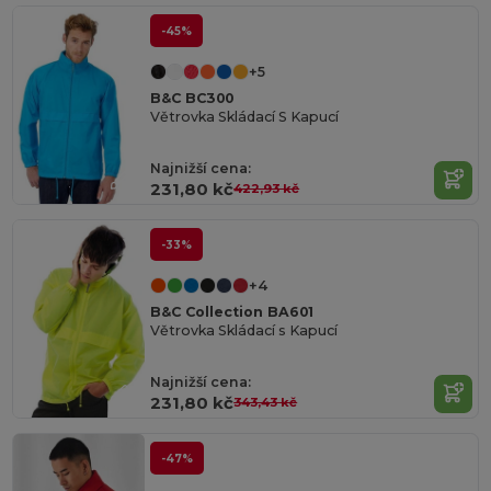
-45%
+5
B&C BC300
Větrovka Skládací S Kapucí
Najnižší cena:
231,80 kč
422,93 kč
-33%
+4
B&C Collection BA601
Větrovka Skládací s Kapucí
Najnižší cena:
231,80 kč
343,43 kč
-47%