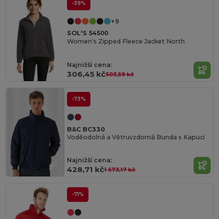
-39%
+9
SOL'S 54500
Women's Zipped Fleece Jacket North
Najnižší cena:
306,45 kč
503,59 kč
-73%
B&C BC330
Voděodolná a Větruvzdorná Bunda s Kapucí
Najnižší cena:
428,71 kč
1 573,17 kč
-71%