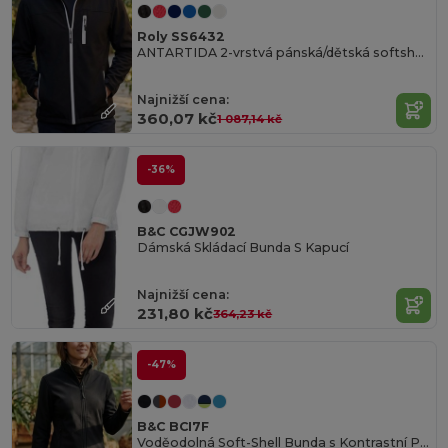
Roly SS6432
ANTARTIDA 2-vrstvá pánská/dětská softshellová bunda
Najnižší cena:
360,07 kč
1 087,14 kč
-36%
B&C CGJW902
Dámská Skládací Bunda S Kapucí
Najnižší cena:
231,80 kč
364,23 kč
-47%
B&C BCI7F
Voděodolná Soft-Shell Bunda s Kontrastní Podšívkou