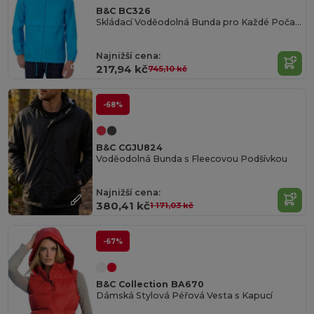
B&C BC326
Skládací Voděodolná Bunda pro Každé Počasí
Najnižší cena:
217,94 kč
745,10 kč
-68%
B&C CGJU824
Voděodolná Bunda s Fleecovou Podšívkou
Najnižší cena:
380,41 kč
1 171,03 kč
-67%
B&C Collection BA670
Dámská Stylová Péřová Vesta s Kapucí