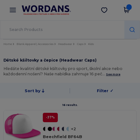
×
Aplikace Wordans
Stáhnout app
Lepší ceny v aplikaci!
Home
Blank Apparel | Accessories
Headwear
Caps
Kids
Dětské kšiltovky a čepice (Headwear Caps)
Hledáte kvalitní dětské kšiltovky pro sport, školní akce nebo
každodenní nošení? Naše nabídka zahrnuje 16 peč…
See more
Sort by
Filter
✓
16 results.
-37%
+2
Beechfield BF64B