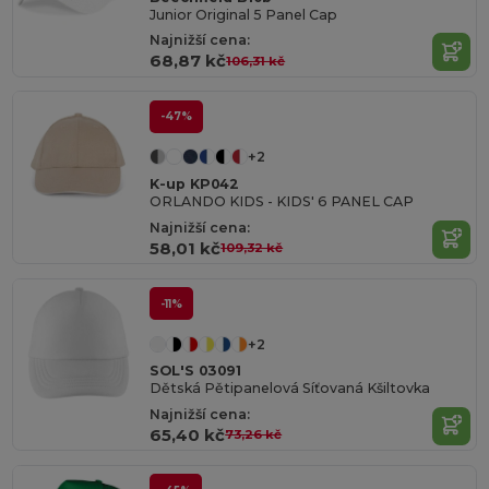
Junior Original 5 Panel Cap
Najnižší cena:
68,87 kč
106,31 kč
-47%
+2
K-up KP042
ORLANDO KIDS - KIDS' 6 PANEL CAP
Najnižší cena:
58,01 kč
109,32 kč
-11%
+2
SOL'S 03091
Dětská Pětipanelová Síťovaná Kšiltovka
Najnižší cena:
65,40 kč
73,26 kč