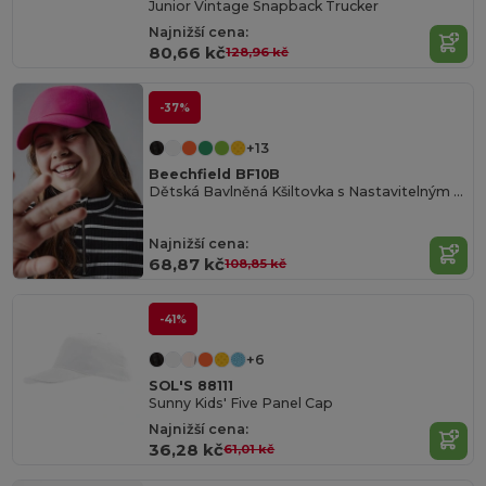
Junior Vintage Snapback Trucker
Najnižší cena:
80,66 kč
128,96 kč
-37%
+13
Beechfield BF10B
Dětská Bavlněná Kšiltovka s Nastavitelným Zapínáním
Najnižší cena:
68,87 kč
108,85 kč
-41%
+6
SOL'S 88111
Sunny Kids' Five Panel Cap
Najnižší cena:
36,28 kč
61,01 kč