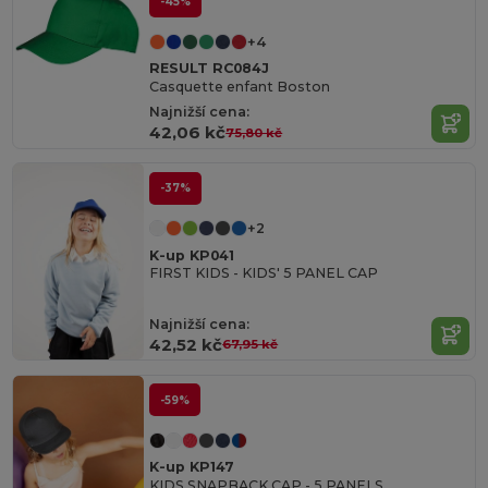
-45%
+4
RESULT RC084J
Casquette enfant Boston
Najnižší cena:
42,06 kč
75,80 kč
-37%
+2
K-up KP041
FIRST KIDS - KIDS' 5 PANEL CAP
Najnižší cena:
42,52 kč
67,95 kč
-59%
K-up KP147
KIDS SNAPBACK CAP - 5 PANELS