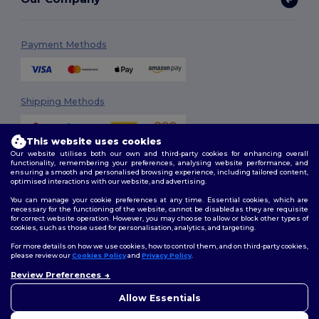
Payment Methods
Shipping Methods
This website uses cookies
Our website utilises both our own and third-party cookies for enhancing overall
functionality, remembering your preferences, analysing website performance, and
ensuring a smooth and personalised browsing experience, including tailored content,
optimised interactions with our website, and advertising.
You can manage your cookie preferences at any time. Essential cookies, which are
Follow Us
necessary for the functioning of the website, cannot be disabled as they are requisite
for correct website operation. However, you may choose to allow or block other types of
cookies, such as those used for personalisation, analytics, and targeting.
For more details on how we use cookies, how to control them, and on third-party cookies,
please review our
Cookies Policy
and
Privacy Policy
.
2026. All Rights Reserved
Review Preferences
Terms & Conditions
|
Customization Policy
|
Privacy Policy
|
Cookies
👋
Ahoj
Policy
|
Site Map
Pokud máte jakékoli dotazy
Allow Essentials
nebo obavy, můžete nás
kdykoli kontaktovat. Náš