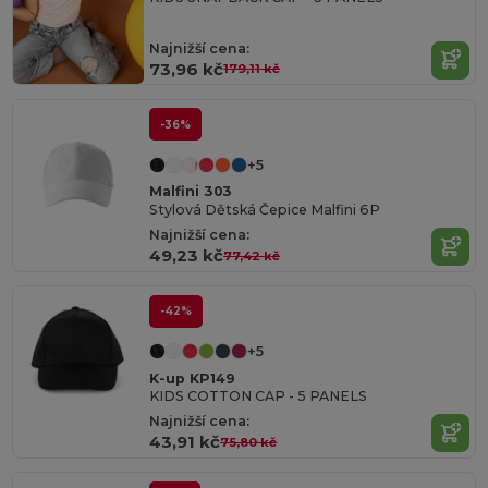
Najnižší cena:
73,96 kč
179,11 kč
-36%
+5
Malfini 303
Stylová Dětská Čepice Malfini 6P
Najnižší cena:
49,23 kč
77,42 kč
-42%
+5
K-up KP149
KIDS COTTON CAP - 5 PANELS
Najnižší cena:
43,91 kč
75,80 kč