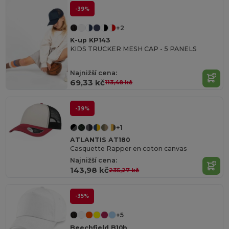
-39%
+2
K-up KP143
KIDS TRUCKER MESH CAP - 5 PANELS
Najnižší cena:
69,33 kč
113,48 kč
-39%
+1
ATLANTIS AT180
Casquette Rapper en coton canvas
Najnižší cena:
143,98 kč
235,27 kč
-35%
+5
Beechfield B10b