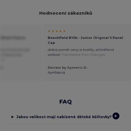
Hodnocení zákazníků
★ ★ ★ ★ ★
 Dětská Čepice
Beechfield B10b - Junior Original 5 Panel
Cap
 povrchová úprava
dobrý poměr ceny a kvality, přiměřená
í Doporučuji
velikost
Translated from Français
ais
C.
Review by Aymeric D.
Aymfabriq
FAQ
Jakou velikost mají nabízené dětské kšiltovky?