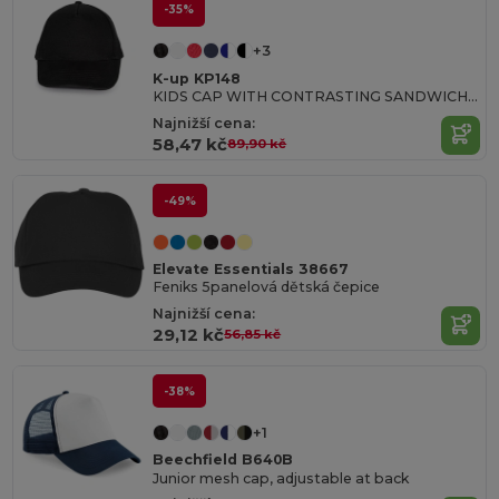
-35%
+3
K-up KP148
KIDS CAP WITH CONTRASTING SANDWICH VISOR - 5 PANELS
Najnižší cena:
58,47 kč
89,90 kč
-49%
Elevate Essentials 38667
Feniks 5panelová dětská čepice
Najnižší cena:
29,12 kč
56,85 kč
-38%
+1
Beechfield B640B
Junior mesh cap, adjustable at back