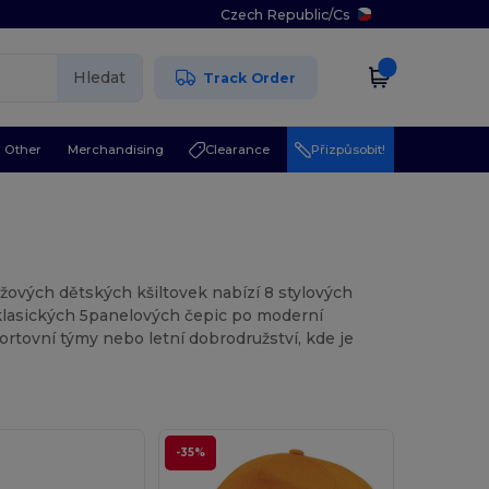
Czech Republic
/
Cs
Hledat
Track Order
Other
Merchandising
Clearance
Přizpůsobit!
žových dětských kšiltovek nabízí 8 stylových
klasických 5panelových čepic po moderní
portovní týmy nebo letní dobrodružství, kde je
-35%