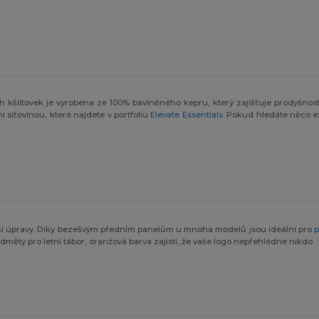
ch kšiltovek je vyrobena ze 100% bavlněného kepru, který zajišťuje prodyšnost
síťovinou, které najdete v portfoliu
Elevate Essentials
. Pokud hledáte něco e
další úpravy. Díky bezešvým předním panelům u mnoha modelů jsou ideální pro
p
edměty pro letní tábor, oranžová barva zajistí, že vaše logo nepřehlédne nikdo.