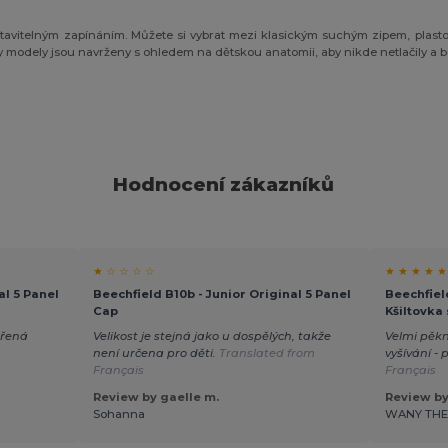
astavitelným zapínáním. Můžete si vybrat mezi klasickým suchým zipem, plas
 modely jsou navrženy s ohledem na dětskou anatomii, aby nikde netlačily a be
Hodnocení zákazníků
★ ☆ ☆ ☆ ☆
★ ★ ★ ★ ★
al 5 Panel
Beechfield B10b - Junior Original 5 Panel
Beechfiel
Cap
Kšiltovka
ěřená
Velikost je stejná jako u dospělých, takže
Velmi pěkn
není určena pro děti.
Translated from
vyšívání - 
Français
Français
Review by gaelle m.
Review by
Sohanna
WANY TH