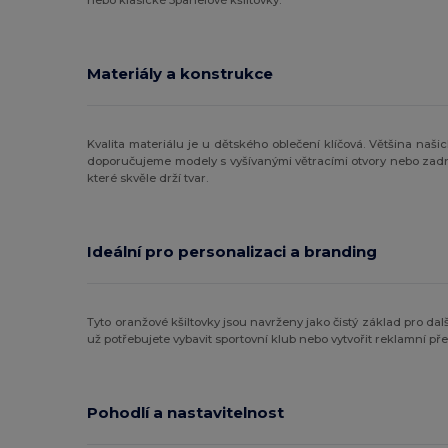
Materiály a konstrukce
Kvalita materiálu je u dětského oblečení klíčová. Většina naši
doporučujeme modely s vyšívanými větracími otvory nebo zadní 
které skvěle drží tvar.
Ideální pro personalizaci a branding
Tyto oranžové kšiltovky jsou navrženy jako čistý základ pro 
už potřebujete vybavit sportovní klub nebo vytvořit reklamní př
Pohodlí a nastavitelnost