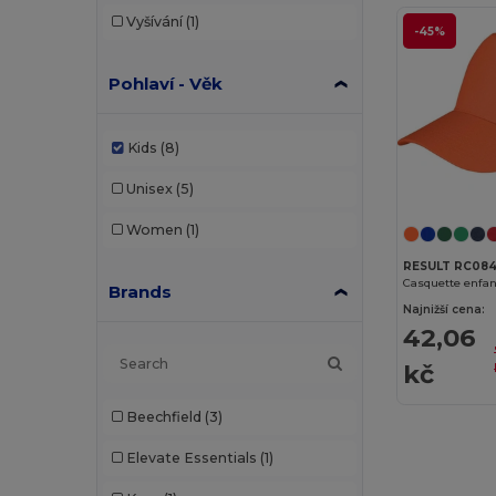
Vyšívání
(1)
-45%
Pohlaví - Věk
Kids
(8)
Unisex
(5)
Women
(1)
RESULT RC084
Casquette enfan
Brands
Najnižší cena:
42,06
kč
Beechfield
(3)
Elevate Essentials
(1)