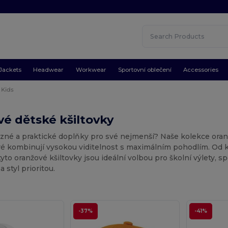
Jackets
Headwear
Workwear
Sportovní oblečení
Accessories
Kids
é dětské kšiltovky
azné a praktické doplňky pro své nejmenší? Naše kolekce oran
ré kombinují vysokou viditelnost s maximálním pohodlím. Od 
yto oranžové kšiltovky jsou ideální volbou pro školní výlety, s
 styl prioritou.
-37%
-41%