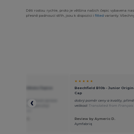
Děti rostou rychle, proto je většina našich čepic vybavena n
přesně padnoucí střih, jsou k dispozici i
fitted
varianty. Všechny
★ ★
★ ★ ★ ★ ★
i 303 - Stylová Dětská Čepice
Beechfield B10b - Junior Origin
 6P
Cap
obrá kvalita a povrchová úprava
dobrý poměr ceny a kvality, přim
blémové vyšívání Doporučuji
velikost
Translated from Français
ted from Français
 by AynaCréa C.
Review by Aymeric D.
ea couture
Aymfabriq