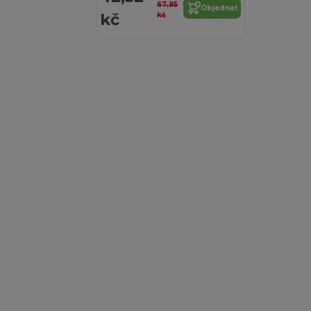
67,95
Objednat
kč
kč