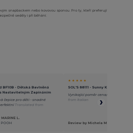
tovým snapbackem nebo kovovou sponou. Pro ty, kteří preferují
zpečně seděly i při běhání.
★ ★ ★ ★ ★
d BF10B - Dětská Bavlněná
SOL'S 88111 - Sunny Kids' Five Pan
 s Nastavitelným Zapínáním
Vynikající poměr cena/výkon
Transla
á čepice pro děti - snadné
from Italian
perfektní
Translated from
 MARINE L.
E POOH
Review by Michela M.