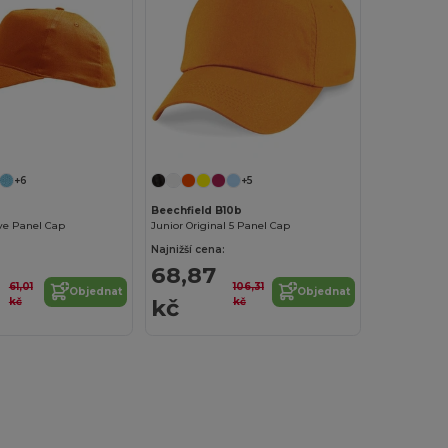
+6
+5
Beechfield B10b
ve Panel Cap
Junior Original 5 Panel Cap
Najnižší cena:
68,87
61,01
106,31
Objednat
Objednat
kč
kč
kč