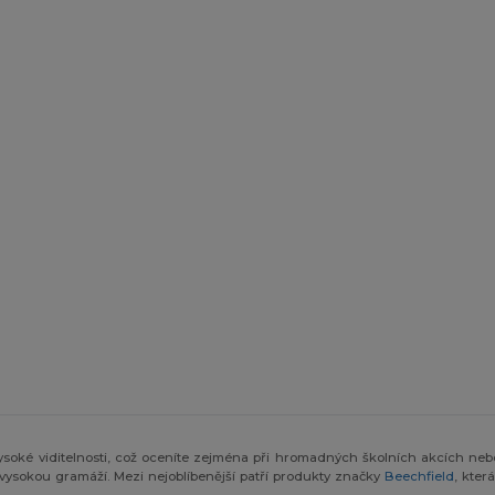
vysoké viditelnosti, což oceníte zejména při hromadných školních akcích neb
vysokou gramáží. Mezi nejoblíbenější patří produkty značky
Beechfield
, kter