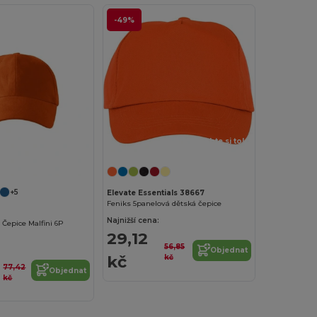
-49%
Přizpůsobte si to!
+5
Elevate Essentials 38667
Feniks 5panelová dětská čepice
Najnižší cena:
 Čepice Malfini 6P
29,12
56,85
Objednat
kč
kč
77,42
Objednat
kč