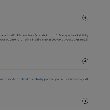
 a pohodlí i během horkých letních dnů. Pro sportovní aktivity
xtra odolného, značka Malfini nabízí čepice s vysokou gramáží,
řizpůsobitelné dětské kšiltovky
pomocí potisku nebo výšivky. Ať