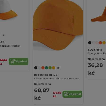
+2
64B
Snapback Trucker
SOL'S 88111
Sunny Kids' Fi
Najnižší cena:
128,96
Objednat
36,28
kč
+13
kč
Beechfield BF10B
Dětská Bavlněná Kšiltovka s Nastavitelným Zapínáním
Najnižší cena:
68,87
108,85
Objednat
kč
kč