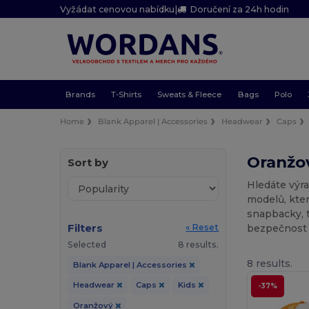
Vyžádat cenovou nabídku
|
Doručení za 24h hodin
Brands
T-Shirts
Sweats & Fleece
Bags
Polo
Home
Blank Apparel | Accessories
Headwear
Caps
Oranžov
Sort by
Hledáte výr
modelů, kte
snapbacky, t
Filters
bezpečnost a
« Reset
Selected
8 results.
8 results.
Blank Apparel | Accessories
Headwear
Caps
Kids
-37%
Oranžový