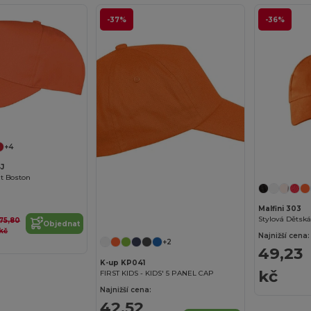
-37%
-36%
+4
J
t Boston
Malfini 303
Stylová Dětská
75,80
Objednat
kč
Najnižší cena:
+2
49,23
K-up KP041
kč
FIRST KIDS - KIDS' 5 PANEL CAP
Najnižší cena:
42,52