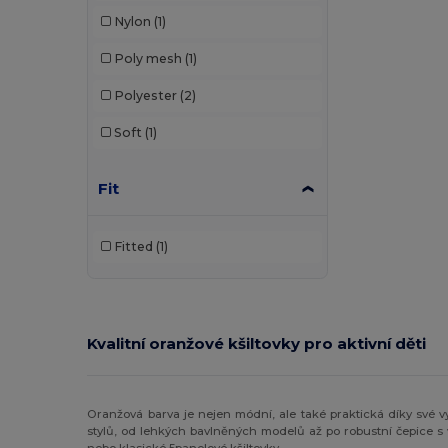
Nylon
(1)
Poly mesh
(1)
Polyester
(2)
Soft
(1)
Fit
Fitted
(1)
Kvalitní oranžové kšiltovky pro aktivní děti
Oranžová barva je nejen módní, ale také praktická díky své 
stylů, od lehkých bavlněných modelů až po robustní čepice s 
nebo klasické 5panelové kšiltovky.