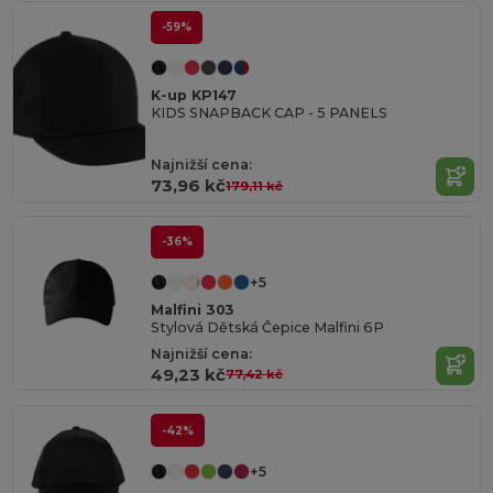
-59%
K-up KP147
KIDS SNAPBACK CAP - 5 PANELS
Najnižší cena:
73,96 kč
179,11 kč
-36%
+5
Malfini 303
Stylová Dětská Čepice Malfini 6P
Najnižší cena:
49,23 kč
77,42 kč
-42%
+5