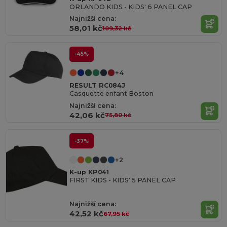
ORLANDO KIDS - KIDS' 6 PANEL CAP
Najnižší cena:
58,01 kč
109,32 kč
-45%
+4
RESULT RC084J
Casquette enfant Boston
Najnižší cena:
42,06 kč
75,80 kč
-37%
+2
K-up KP041
FIRST KIDS - KIDS' 5 PANEL CAP
Najnižší cena:
42,52 kč
67,95 kč