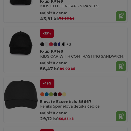
K-up KP149
KIDS COTTON CAP - 5 PANELS
Najnižší cena:
43,91 kč
75,80 kč
-35%
+3
K-up KP148
KIDS CAP WITH CONTRASTING SANDWICH VISOR - 5 PANELS
Najnižší cena:
58,47 kč
89,90 kč
-49%
Elevate Essentials 38667
Feniks 5panelová dětská čepice
Najnižší cena:
29,12 kč
56,85 kč