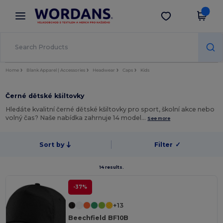
×
Aplikace Wordans
Stáhnout app
Lepší ceny v aplikaci!
Home
Blank Apparel | Accessories
Headwear
Caps
Kids
Černé dětské kšiltovky
Hledáte kvalitní černé dětské kšiltovky pro sport, školní akce nebo
volný čas? Naše nabídka zahrnuje 14 model…
See more
Sort by
Filter
✓
14 results.
-37%
+13
Beechfield BF10B