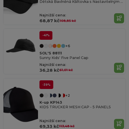
Dětská Bavlněná Kšiltovka s Nastavitelným Zapínáním
Najnižší cena:
68,87 kč
108,85 kč
-41%
+6
SOL'S 88111
Sunny Kids' Five Panel Cap
Najnižší cena:
36,28 kč
61,01 kč
-39%
+2
K-up KP143
KIDS TRUCKER MESH CAP - 5 PANELS
Najnižší cena:
69,33 kč
113,48 kč