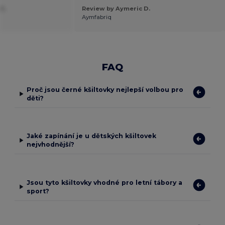
C.
Review by Aymeric D.
Aymfabriq
FAQ
Proč jsou černé kšiltovky nejlepší volbou pro
děti?
Jaké zapínání je u dětských kšiltovek
nejvhodnější?
Jsou tyto kšiltovky vhodné pro letní tábory a
sport?