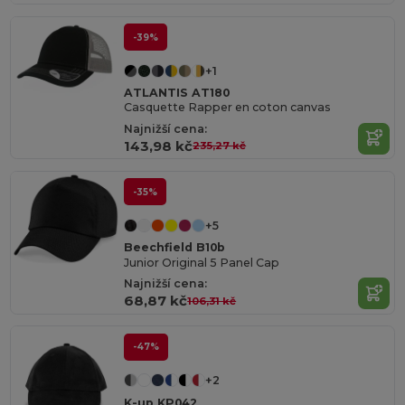
-39%
+1
ATLANTIS AT180
Casquette Rapper en coton canvas
Najnižší cena:
143,98 kč
235,27 kč
-35%
+5
Beechfield B10b
Junior Original 5 Panel Cap
Najnižší cena:
68,87 kč
106,31 kč
-47%
+2
K-up KP042