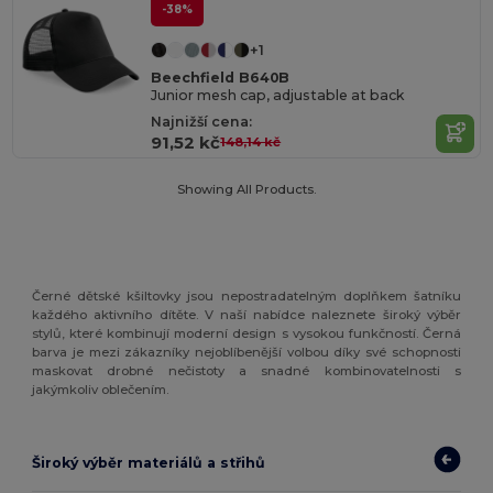
-38%
+1
Beechfield B640B
Junior mesh cap, adjustable at back
Najnižší cena:
91,52 kč
148,14 kč
Showing All Products.
Černé dětské kšiltovky jsou nepostradatelným doplňkem šatníku
každého aktivního dítěte. V naší nabídce naleznete široký výběr
stylů, které kombinují moderní design s vysokou funkčností. Černá
barva je mezi zákazníky nejoblíbenější volbou díky své schopnosti
maskovat drobné nečistoty a snadné kombinovatelnosti s
jakýmkoliv oblečením.
Široký výběr materiálů a střihů