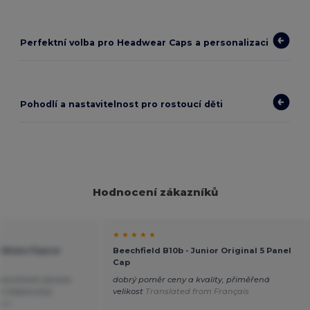
Perfektní volba pro Headwear Caps a personalizaci
Pohodlí a nastavitelnost pro rostoucí děti
Hodnocení zákazníků
★ ★ ★ ★ ★
 Dětská Čepice
Beechfield B10b - Junior Original 5 Panel
Cap
 povrchová úprava
dobrý poměr ceny a kvality, přiměřená
í Doporučuji
velikost
Translated from Français
ais