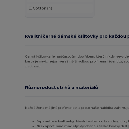
Cotton
(4)
Kvalitní černé dámské kšiltovky pro každou p
Černá kšiltovka je nadčasovým doplňkem, který nikdy nevyjde
barva je navíc nejuniverzálnější volbou pro firemní identitu,
životností.
Různorodost střihů a materiálů
Každá žena má jiné preference, a proto naše nabídka zahrnuje
5-panelové kšiltovky:
Ideální volba pro branding díky
Nízkoprofilové modely:
Vyrobené z těžké bavlny drill 