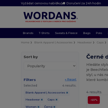
Vyžádat cenovou nabídku
|
Doručení za 24h hodin
Brands
T-Shirts
Sweats & Fleece
Bags
Polo
Home
Blank Apparel | Accessories
Headwear
Caps
Černé 
Sort by
Hledáte sty
je Beechfiel
styl, u nás 
Filters
které kombin
« Reset
Selected
4 results.
4 results.
Blank Apparel | Accessories
Headwear
Caps
-40%
Women
Černá