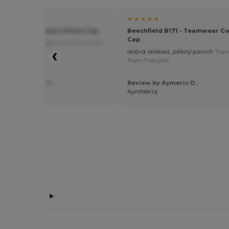
★ ★
★ ★ ★ ★ ★
ield B15 - Ultimate 5 Panel Cap
Beechfield B171 - Teamwear Co
Cap
s dobrou hodnotou
Translated from
is
dobrá velikost, pěkný povrch
Tran
from Français
 by Géraldine G.
Review by Aymeric D.
erie
Aymfabriq