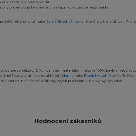
pro ležérní a moderní outfit.
lny pro ekologicky smýšlející zákazníky a udržitelné projekty.
 prohlédněte si také naše
černé fitted kšiltovky
, které skvěle drží tvar. Pr
ou personalizaci. Díky kvalitním materiálům, jako je 100% bavlna nebo brou
eld můžete vybírat i z produktů od
Atlantis
nebo
Black&Match
, které přinášej
stní merch, naše černé kšiltovky zajistí profesionální a stylový výsledek.
Hodnocení zákazníků