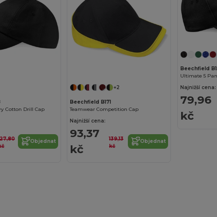
Beechfield B1
Ultimate 5 Pa
+2
Najnižší cena:
79,96
8
Beechfield B171
y Cotton Drill Cap
Teamwear Competition Cap
kč
Najnižší cena:
93,37
127,80
139,13
Objednat
Objednat
kč
kč
kč