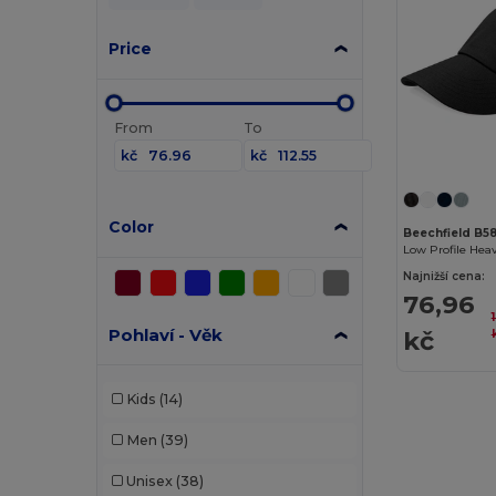
Price
From
To
kč
kč
Color
Beechfield B5
Low Profile Heav
Najnižší cena:
76,96
Pohlaví - Věk
kč
Kids
(14)
Men
(39)
Unisex
(38)