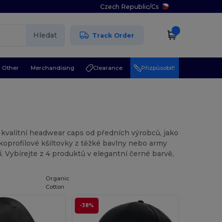
Czech Republic
/
Cs
Hledat
Track Order
Other
Merchandising
Clearance
Přizpůsobit!
 kvalitní headwear caps od předních výrobců, jako
zkoprofilové kšiltovky z těžké bavlny nebo army
í. Vybírejte z 4 produktů v elegantní černé barvě,
Organic
Cotton
-38%