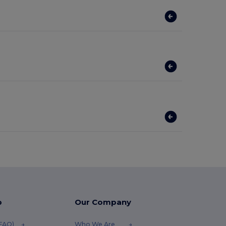
p
Our Company
(FAQ)
Who We Are