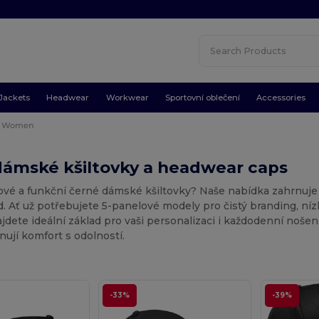
Jackets
Headwear
Workwear
Sportovní oblečení
Accessories
Women
dámské kšiltovky a headwear caps
lové a funkční černé dámské kšiltovky? Naše nabídka zahrnuje
d. Ať už potřebujete 5-panelové modely pro čistý branding, ní
najdete ideální základ pro vaši personalizaci i každodenní nošen
ují komfort s odolností.
-33%
-39%