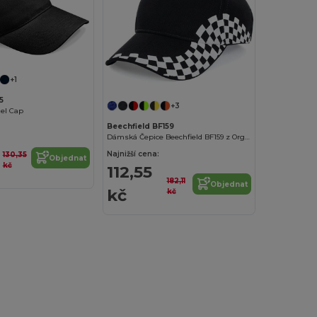
+1
5
+3
nel Cap
Beechfield BF159
Dámská Čepice Beechfield BF159 z Organické Bavlny
Najnižší cena:
130,35
Objednat
kč
112,55
182,11
Objednat
kč
kč