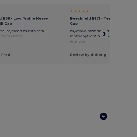
★ ★ ★ ★ ★
d B58 - Low Profile Heavy
Beechfield B171 - Teamwear Comp
ill Cap
Cap
ice, zejména za tuto cenu!!!
zajímavá rozmanitost tvarů a barev 
d from Dutch
možné vytvořit značku?
Translated f
Français
 Fred
Review by didier g.