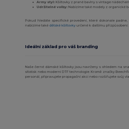
Army styl:
Kšiltovky z prané bavlny s vintage nádechem 
Udržitelné volby:
Nabízíme také modely z organické bav
Pokud hledáte specifické provedení, které dokonale padne,
nabízíme také
dětské kšiltovky
určené k dalšímu přizpůsobení.
Ideální základ pro váš branding
Naše černé dámské kšiltovky jsou navrženy s ohledem na snadn
sítotisk nebo moderní DTF technologie. Kromě značky Beechfi
personál, připravujete propagační akci nebo rozšiřujete svůj vla