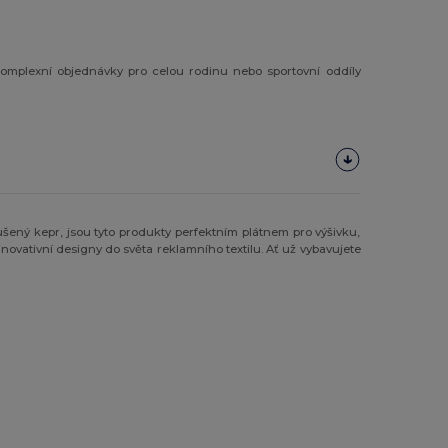
o komplexní objednávky pro celou rodinu nebo sportovní oddíly
šený kepr, jsou tyto produkty perfektním plátnem pro výšivku,
í inovativní designy do světa reklamního textilu. Ať už vybavujete