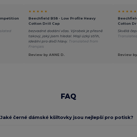
★ ★ ★ ★ ★
★ ★ ★ ★ ★
mpetition
Beechfield B58 - Low Profile Heavy
Beechfiel
Cotton Drill Cap
Cotton Dr
slated
bezvadné dodání včas. Výrobek je přesně
Skvělá čep
takový, jaký jsem hledal. Mají úzký střih,
Translate
ideální pro dívčí hlavy.
Translated from
Français
Review by ANNE D.
Review by
FAQ
Jaké černé dámské kšiltovky jsou nejlepší pro potisk?