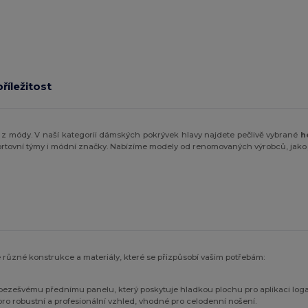
říležitost
 z módy. V naší kategorii dámských pokrývek hlavy najdete pečlivě vybrané
h
 sportovní týmy i módní značky. Nabízíme modely od renomovaných výrobců, jako
 různé konstrukce a materiály, které se přizpůsobí vašim potřebám:
 bezešvému přednímu panelu, který poskytuje hladkou plochu pro aplikaci loga
pro robustní a profesionální vzhled, vhodné pro celodenní nošení.