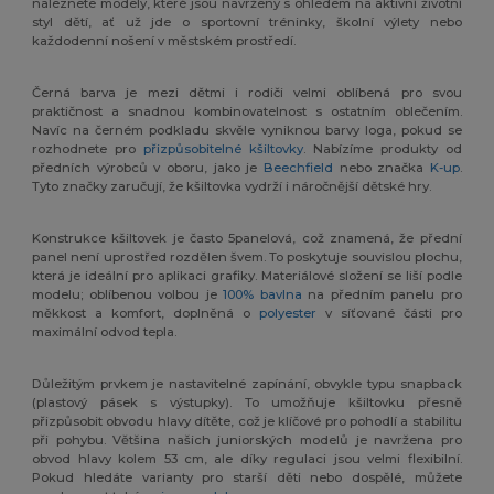
naleznete modely, které jsou navrženy s ohledem na aktivní životní
styl dětí, ať už jde o sportovní tréninky, školní výlety nebo
každodenní nošení v městském prostředí.
Černá barva je mezi dětmi i rodiči velmi oblíbená pro svou
praktičnost a snadnou kombinovatelnost s ostatním oblečením.
Navíc na černém podkladu skvěle vyniknou barvy loga, pokud se
rozhodnete pro
přizpůsobitelné kšiltovky
. Nabízíme produkty od
předních výrobců v oboru, jako je
Beechfield
nebo značka
K-up
.
Tyto značky zaručují, že kšiltovka vydrží i náročnější dětské hry.
Konstrukce kšiltovek je často 5panelová, což znamená, že přední
panel není uprostřed rozdělen švem. To poskytuje souvislou plochu,
která je ideální pro aplikaci grafiky. Materiálové složení se liší podle
modelu; oblíbenou volbou je
100% bavlna
na předním panelu pro
měkkost a komfort, doplněná o
polyester
v síťované části pro
maximální odvod tepla.
Důležitým prvkem je nastavitelné zapínání, obvykle typu snapback
(plastový pásek s výstupky). To umožňuje kšiltovku přesně
přizpůsobit obvodu hlavy dítěte, což je klíčové pro pohodlí a stabilitu
při pohybu. Většina našich juniorských modelů je navržena pro
obvod hlavy kolem 53 cm, ale díky regulaci jsou velmi flexibilní.
Pokud hledáte varianty pro starší děti nebo dospělé, můžete