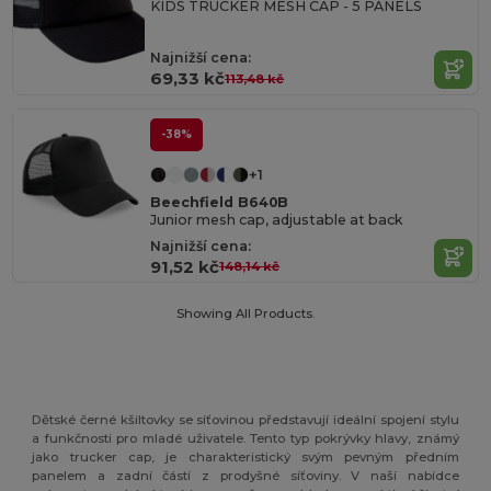
KIDS TRUCKER MESH CAP - 5 PANELS
Najnižší cena:
69,33 kč
113,48 kč
-38%
+1
Beechfield B640B
Junior mesh cap, adjustable at back
Najnižší cena:
91,52 kč
148,14 kč
Showing All Products.
Dětské černé kšiltovky se síťovinou představují ideální spojení stylu
a funkčnosti pro mladé uživatele. Tento typ pokrývky hlavy, známý
jako trucker cap, je charakteristický svým pevným předním
panelem a zadní částí z prodyšné síťoviny. V naší nabídce