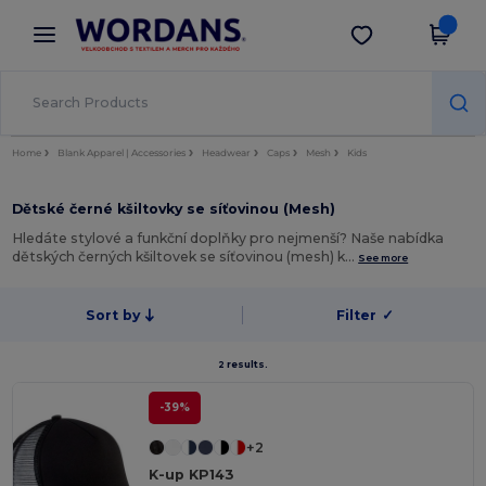
×
Aplikace Wordans
Stáhnout app
Lepší ceny v aplikaci!
Home
Blank Apparel | Accessories
Headwear
Caps
Mesh
Kids
Dětské černé kšiltovky se síťovinou (Mesh)
Hledáte stylové a funkční doplňky pro nejmenší? Naše nabídka
dětských černých kšiltovek se síťovinou (mesh) k…
See more
Sort by
Filter
✓
2 results.
-39%
+2
K-up KP143