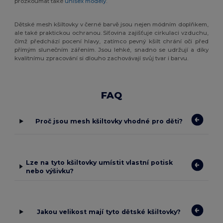
prozkoumat také
unisex modely
.
Dětské mesh kšiltovky v černé barvě jsou nejen módním doplňkem,
ale také praktickou ochranou. Síťovina zajišťuje cirkulaci vzduchu,
čímž předchází pocení hlavy, zatímco pevný kšilt chrání oči před
přímým slunečním zářením. Jsou lehké, snadno se udržují a díky
kvalitnímu zpracování si dlouho zachovávají svůj tvar i barvu.
FAQ
Proč jsou mesh kšiltovky vhodné pro děti?
Lze na tyto kšiltovky umístit vlastní potisk
nebo výšivku?
Jakou velikost mají tyto dětské kšiltovky?