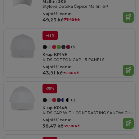
Malfini 303
Stylová Dětská Čepice Malfini 6P
Najnižší cena:
49,23 kč
77,42 kč
-42%
+5
K-up KP149
KIDS COTTON CAP - 5 PANELS
Najnižší cena:
43,91 kč
75,80 kč
-35%
+3
K-up KP148
KIDS CAP WITH CONTRASTING SANDWICH VISOR - 5 PANELS
Najnižší cena:
58,47 kč
89,90 kč