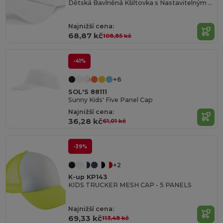
Dětská Bavlněná Kšiltovka s Nastavitelným Zapínáním
Najnižší cena:
68,87 kč
108,85 kč
-41%
+6
SOL'S 88111
Sunny Kids' Five Panel Cap
Najnižší cena:
36,28 kč
61,01 kč
-39%
+2
K-up KP143
KIDS TRUCKER MESH CAP - 5 PANELS
Najnižší cena:
69,33 kč
113,48 kč