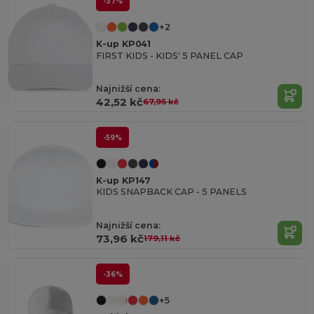
-37%
+2
K-up KP041
FIRST KIDS - KIDS' 5 PANEL CAP
Najnižší cena:
42,52 kč
67,95 kč
-59%
K-up KP147
KIDS SNAPBACK CAP - 5 PANELS
Najnižší cena:
73,96 kč
179,11 kč
-36%
+5