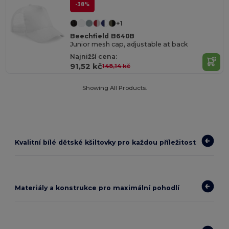
-38%
+1
Beechfield B640B
Junior mesh cap, adjustable at back
Najnižší cena:
91,52 kč
148,14 kč
Showing All Products.
Kvalitní bílé dětské kšiltovky pro každou příležitost
Materiály a konstrukce pro maximální pohodlí