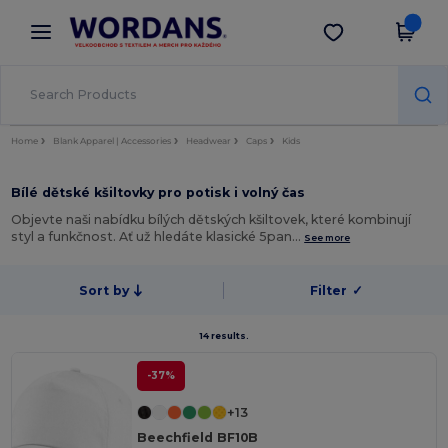
×
Aplikace Wordans
Stáhnout app
Lepší ceny v aplikaci!
Home
Blank Apparel | Accessories
Headwear
Caps
Kids
Bílé dětské kšiltovky pro potisk i volný čas
Objevte naši nabídku bílých dětských kšiltovek, které kombinují
styl a funkčnost. Ať už hledáte klasické 5pan…
See more
Sort by
Filter
✓
14 results.
-37%
+13
Beechfield BF10B