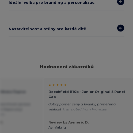
Ideální volba pro branding a personalizaci
Nastavitelnost a střihy pro každé dítě
Hodnocení zákazníků
★ ★ ★ ★ ★
 Dětská Čepice
Beechfield B10b - Junior Original 5 Panel
Cap
 povrchová úprava
dobrý poměr ceny a kvality, přiměřená
í Doporučuji
velikost
Translated from Français
ais
C.
Review by Aymeric D.
Aymfabriq