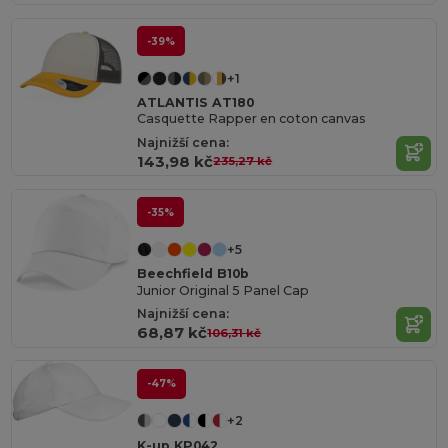
-39%
+1
ATLANTIS AT180
Casquette Rapper en coton canvas
Najnižší cena:
143,98 kč
235,27 kč
-35%
+5
Beechfield B10b
Junior Original 5 Panel Cap
Najnižší cena:
68,87 kč
106,31 kč
-47%
+2
K-up KP042