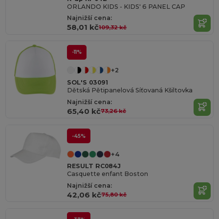
ORLANDO KIDS - KIDS' 6 PANEL CAP
Najnižší cena:
58,01 kč
109,32 kč
-11%
+2
SOL'S 03091
Dětská Pětipanelová Síťovaná Kšiltovka
Najnižší cena:
65,40 kč
73,26 kč
-45%
+4
RESULT RC084J
Casquette enfant Boston
Najnižší cena:
42,06 kč
75,80 kč