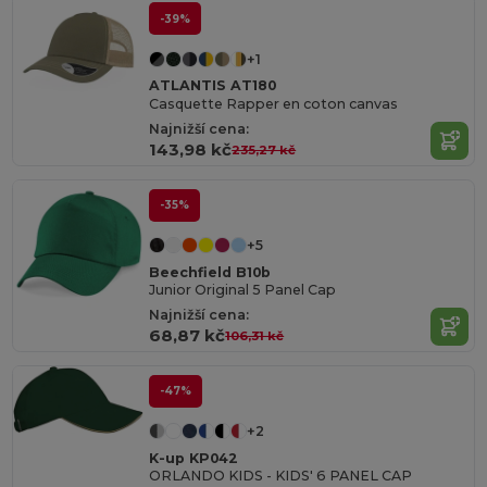
-39%
+1
ATLANTIS AT180
Casquette Rapper en coton canvas
Najnižší cena:
143,98 kč
235,27 kč
-35%
+5
Beechfield B10b
Junior Original 5 Panel Cap
Najnižší cena:
68,87 kč
106,31 kč
-47%
+2
K-up KP042
ORLANDO KIDS - KIDS' 6 PANEL CAP