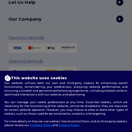
Let Us Help
Our Company
Payment Methods
Shipping Methods
This website uses cookies
Our website utilises both our own and third-party cookies for enhancing overall
functionality, remembering your preferences, analysing website performance, and
ensuring a smooth and personalised browsing experience, including tailored content,
optimised interactions with our website, and advertising.
You can manage your cookie preferences at any time. Essential cookies, which are
Follow Us
necessary for the functioning of the website, cannot be disabled as they are requisite
for correct website operation. However, you may choose to allow or block other types of
cookies, such as those used for personalisation, analytics, and targeting.
For more details on how we use cookies, how to control them, and on third-party cookies,
please review our
Cookies Policy
and
Privacy Policy
.
2026. All Rights Reserved