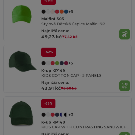
-36%
+5
Malfini 303
Stylová Dětská Čepice Malfini 6P
Najnižší cena:
49,23 kč
77,42 kč
-42%
+5
K-up KP149
KIDS COTTON CAP - 5 PANELS
Najnižší cena:
43,91 kč
75,80 kč
-35%
+3
K-up KP148
KIDS CAP WITH CONTRASTING SANDWICH VISOR - 5 PANELS
Najnižší cena: