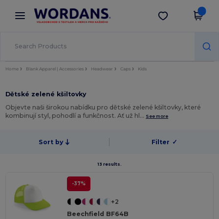
×
Aplikace Wordans
Stáhnout app
Lepší ceny v aplikaci!
Home
Blank Apparel | Accessories
Headwear
Caps
Kids
Dětské zelené kšiltovky
Objevte naši širokou nabídku pro dětské zelené kšiltovky, které
kombinují styl, pohodlí a funkčnost. Ať už hl…
See more
Sort by
Filter
✓
13 results.
-37%
+2
Beechfield BF64B