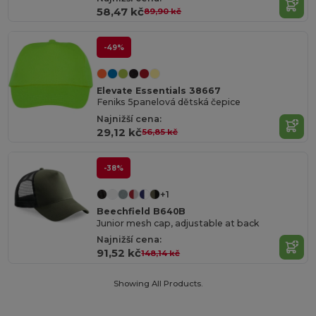
58,47 kč
89,90 kč
-49%
Elevate Essentials 38667
Feniks 5panelová dětská čepice
Najnižší cena:
29,12 kč
56,85 kč
-38%
+1
Beechfield B640B
Junior mesh cap, adjustable at back
Najnižší cena:
91,52 kč
148,14 kč
Showing All Products.