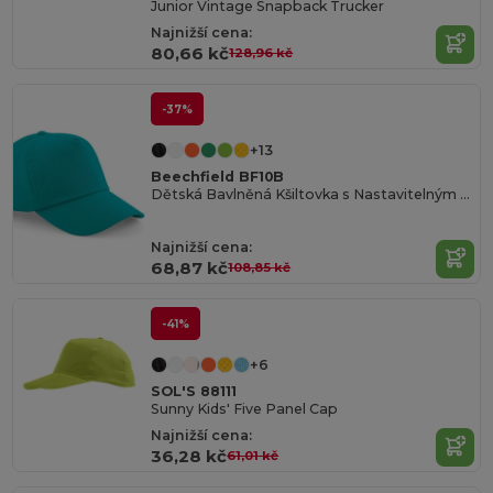
Junior Vintage Snapback Trucker
Najnižší cena:
80,66 kč
128,96 kč
-37%
+13
Beechfield BF10B
Dětská Bavlněná Kšiltovka s Nastavitelným Zapínáním
Najnižší cena:
68,87 kč
108,85 kč
-41%
+6
SOL'S 88111
Sunny Kids' Five Panel Cap
Najnižší cena:
36,28 kč
61,01 kč