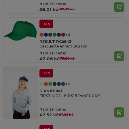
Najnižší cena:
58,01 kč
109,32 kč
-45%
+4
RESULT RC084J
Casquette enfant Boston
Najnižší cena:
42,06 kč
75,80 kč
-37%
+2
K-up KP041
FIRST KIDS - KIDS' 5 PANEL CAP
Najnižší cena:
42,52 kč
67,95 kč