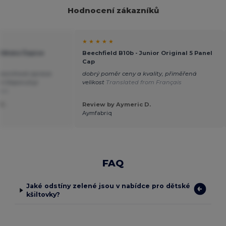
Hodnocení zákazníků
★ ★ ★ ★ ★
 Dětská Čepice
Beechfield B10b - Junior Original 5 Panel
Cap
 povrchová úprava
dobrý poměr ceny a kvality, přiměřená
í Doporučuji
velikost
Translated from Français
ais
C.
Review by Aymeric D.
Aymfabriq
FAQ
Jaké odstíny zelené jsou v nabídce pro dětské
kšiltovky?