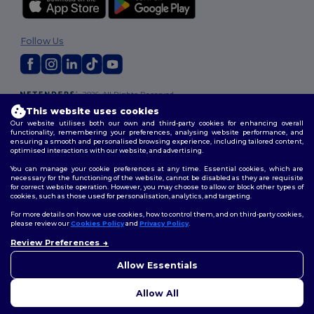
Follow Us
2026. All Rights Reserved
Terms & Conditions
|
Customization Policy
|
Privacy Policy
|
Cookies
This website uses cookies
Policy
|
Site Map
Our website utilises both our own and third-party cookies for enhancing overall
functionality, remembering your preferences, analysing website performance, and
ensuring a smooth and personalised browsing experience, including tailored content,
optimised interactions with our website, and advertising.
You can manage your cookie preferences at any time. Essential cookies, which are
necessary for the functioning of the website, cannot be disabled as they are requisite
for correct website operation. However, you may choose to allow or block other types of
cookies, such as those used for personalisation, analytics, and targeting.
For more details on how we use cookies, how to control them, and on third-party cookies,
please review our
Cookies Policy
and
Privacy Policy
.
Review Preferences
👋
Ahoj
Pokud máte jakékoli dotazy
Allow Essentials
nebo obavy, můžete nás
kdykoli kontaktovat. Náš
Allow All
chatbot je tu, aby vám pomohl.