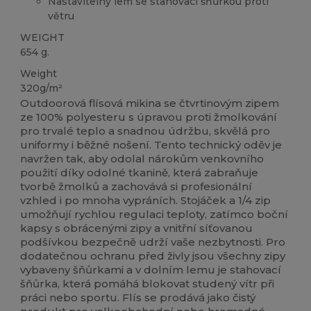
Nastavitelný lem se stahovací šňůrkou proti
větru
WEIGHT
654 g.
Weight
320g/m²
Outdoorová flísová mikina se čtvrtinovým zipem
ze 100% polyesteru s úpravou proti žmolkování
pro trvalé teplo a snadnou údržbu, skvělá pro
uniformy i běžné nošení. Tento technický oděv je
navržen tak, aby odolal nárokům venkovního
použití díky odolné tkanině, která zabraňuje
tvorbě žmolků a zachovává si profesionální
vzhled i po mnoha vypráních. Stojáček a 1/4 zip
umožňují rychlou regulaci teploty, zatímco boční
kapsy s obrácenými zipy a vnitřní síťovanou
podšívkou bezpečně udrží vaše nezbytnosti. Pro
dodatečnou ochranu před živly jsou všechny zipy
vybaveny šňůrkami a v dolním lemu je stahovací
šňůrka, která pomáhá blokovat studený vítr při
práci nebo sportu. Flís se prodává jako čistý