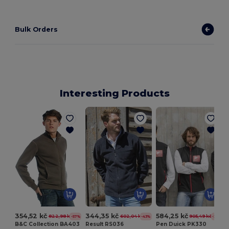
Bulk Orders
Interesting Products
354,52 kč
344,35 kč
584,25 kč
822,98 kč
602,04 kč
905,49 kč
-57%
-43%
-35%
B&C Collection BA403
Result RS036
Pen Duick PK330