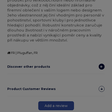
produkt pro velkoobchodní nebo hromadné
objednávky, což z něj činí ideální základ pro
firemní oblečení s vaším logem nebo designem.
Jeho všestrannost jej činí vhodným pro personál v
pohostinství, sportovní kluby i pro jednotlivce
hledající pohodlí. Robustní konstrukce zaručuje
dlouhou životnost i v náročném pracovním
prostředí a nabízí vynikající poměr ceny a kvality
při nákupu ve větším množství.
FR | Pluguffan, FR
Discover other products
Product Customer Reviews
Add a review