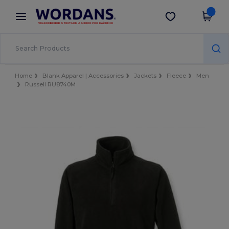
×
Aplikace Wordans
Stáhnout app
Lepší ceny v aplikaci!
Home
Blank Apparel | Accessories
Jackets
Fleece
Men
Russell RU8740M