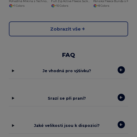
Pohodlná Mikina s Technologií PST
Full Zip Active Fleece Jacket
Pánská Fleece Bunda s Plným Zipem a Kapsami
+1 Colors
+10 Colors
+8 Colors
Zobrazit vše
FAQ
Je vhodná pro výšivku?
Srazí se při praní?
Jaké velikosti jsou k dispozici?