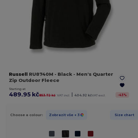
Russell
RU8740M
- Black
- Men's Quarter
Zip Outdoor Fleece
Starting at
489.95 kč
|
-
43
%
853.72 kč
VAT incl.
404.92 kč
VAT excl.
Choose a colour:
Zobrazit vše
+ 3
Size chart