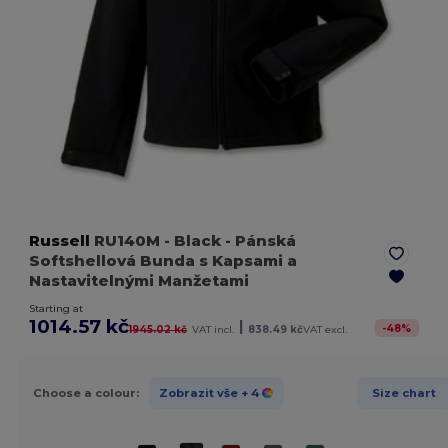
Russell
RU140M
- Black
- Pánská
Softshellová Bunda s Kapsami a
Nastavitelnými Manžetami
Starting at
1014.57 kč
|
-
48
%
1945.02 kč
VAT incl.
838.49 kč
VAT excl.
Choose a colour:
Zobrazit vše
+ 4
Size chart