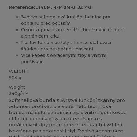
Reference: J140M, R-140M-0, JZ140
3vrstvá softshellová funkční tkanina pro
ochranu před počasím
Celorozepínací zip s vnitřní bouřkovou chlopní
a chráničem krku
Nastavitelné manžety a lem se stahovací
šňůrkou pro bezpečné uchycení
Více kapes s obrácenými zipy a vnitřní
podšívkou
WEIGHT
904 g.
Weight
340g/m²
Softshellová bunda z 3vrstvé funkční tkaniny pro
odolnost proti větru a vodě. Tato technická
bunda má celorozepínací zip s vnitřní bouřkovou
chlopní, boční kapsy a náprsní kapsu s
obrácenými zipy pro moderní, elegantní vzhled.
Navržena pro odolnost i styl, 3vrstvá konstrukce
poskytuje spolehlivou ochranu proti živlům a