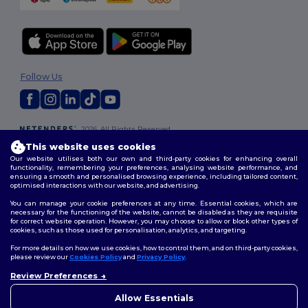
Follow Us
2026. All Rights Reserved
Terms & Conditions
|
Customization Policy
|
Privacy Policy
|
Cookies
This website uses cookies
Policy
|
Site Map
Our website utilises both our own and third-party cookies for enhancing overall
functionality, remembering your preferences, analysing website performance, and
ensuring a smooth and personalised browsing experience, including tailored content,
optimised interactions with our website, and advertising.
You can manage your cookie preferences at any time. Essential cookies, which are
necessary for the functioning of the website, cannot be disabled as they are requisite
for correct website operation. However, you may choose to allow or block other types of
cookies, such as those used for personalisation, analytics, and targeting.
For more details on how we use cookies, how to control them, and on third-party cookies,
please review our
Cookies Policy
and
Privacy Policy
.
Review Preferences
👋
Ahoj
Pokud máte jakékoli dotazy
Allow Essentials
nebo obavy, můžete nás