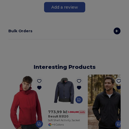
Add a review
Bulk Orders
Interesting Products
773,99 kč
1 380,88 kč
-44%
Result RS120
Soft Shell Activity Jacket
+4 Colors