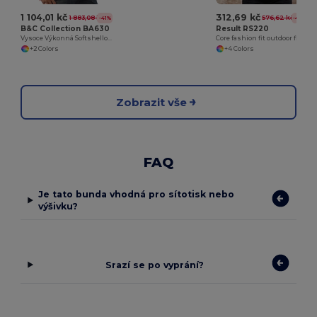
1 104,01 kč
312,69 kč
1 883,08 kč
576,62 kč
-41%
-46%
B&C Collection BA630
Result RS220
Vysoce Výkonná Softshellová Bunda s Kapucí
Core fashion fit outdoor fleece
+2 Colors
+4 Colors
Zobrazit vše
FAQ
Je tato bunda vhodná pro sítotisk nebo
výšivku?
Srazí se po vyprání?