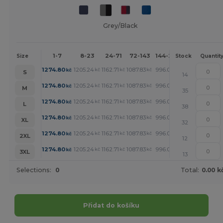
Grey/Black
1-7
8-23
24-71
72-143
144-287
288 +
Mor
Size
Stock
Quantit
+
1274.80
1205.24
1162.71
1087.83
996.08
947.55
kč
kč
kč
kč
kč
kč
S
14
+
1274.80
1205.24
1162.71
1087.83
996.08
947.55
kč
kč
kč
kč
kč
kč
M
35
+
1274.80
1205.24
1162.71
1087.83
996.08
947.55
kč
kč
kč
kč
kč
kč
L
38
+
1274.80
1205.24
1162.71
1087.83
996.08
947.55
kč
kč
kč
kč
kč
kč
XL
32
+
1274.80
1205.24
1162.71
1087.83
996.08
947.55
kč
kč
kč
kč
kč
kč
2XL
12
+
1274.80
1205.24
1162.71
1087.83
996.08
947.55
kč
kč
kč
kč
kč
kč
3XL
13
Selections:
0
Total:
0.00 k
Přidat do košíku