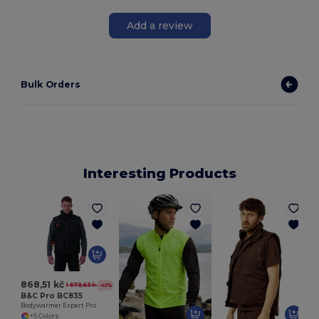
Add a review
Bulk Orders
Interesting Products
P
868,51 kč
1 573,63 kč
-45%
B&C Pro BC835
Bodywarmer Expert Pro
+5 Colors