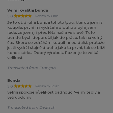
Velmi kvalitní bunda
5.0
Review by Chris
Je to už druhá bunda tohoto typu, kterou jsem si
koupila, první mi vydržela dlouho a byla jsem
ráda, že jsem ji i přes léta našla ve slevě. Tuto
bundu bych doporučil jak do práce, tak na volný
čas. Skoro se zdráhám koupit hned další, protože
jestli vydrží stejně dlouho jako ta první, tak se blíží
konec série... Dobrý výrobek. Pozor, je to velká
velikost.
Translated from Français
Bunda
5.0
Review by Josef
velmi spokojen/velikost padnoucí/velmi teplý a
větruodolný
Translated from Deutsch