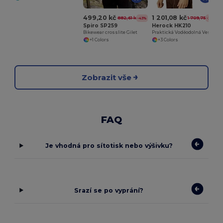
499,20 kč
1 201,08 kč
882,61 kč
1 709,75 kč
-43%
-30%
Spiro SP259
Herock HK210
Bikewear crosslite Gilet
Praktická Voděodolná Vesta s Mnoha Kapsami
+1 Colors
+3 Colors
Zobrazit vše
FAQ
Je vhodná pro sítotisk nebo výšivku?
Srazí se po vyprání?