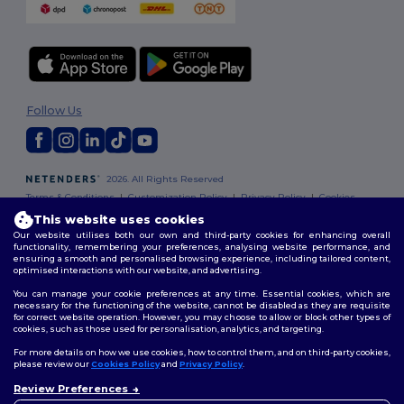
Follow Us
2026. All Rights Reserved
Terms & Conditions
|
Customization Policy
|
Privacy Policy
|
Cookies
Policy
|
Site Map
This website uses cookies
Our website utilises both our own and third-party cookies for enhancing overall
functionality, remembering your preferences, analysing website performance, and
ensuring a smooth and personalised browsing experience, including tailored content,
optimised interactions with our website, and advertising.
You can manage your cookie preferences at any time. Essential cookies, which are
necessary for the functioning of the website, cannot be disabled as they are requisite
for correct website operation. However, you may choose to allow or block other types of
cookies, such as those used for personalisation, analytics, and targeting.
For more details on how we use cookies, how to control them, and on third-party cookies,
please review our
Cookies Policy
and
Privacy Policy
.
Review Preferences
👋
Ahoj