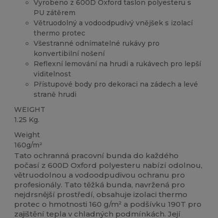
Vyrobeno z 600D Oxford taslon polyesteru s
PU zátěrem
Větruodolný a vodoodpudivý vnějšek s izolací
thermo protec
Všestranné odnímatelné rukávy pro
konvertibilní nošení
Reflexní lemování na hrudi a rukávech pro lepší
viditelnost
Přístupové body pro dekoraci na zádech a levé
straně hrudi
WEIGHT
1.25 Kg.
Weight
160g/m²
Tato ochranná pracovní bunda do každého
počasí z 600D Oxford polyesteru nabízí odolnou,
větruodolnou a vodoodpudivou ochranu pro
profesionály. Tato těžká bunda, navržená pro
nejdrsnější prostředí, obsahuje izolaci thermo
protec o hmotnosti 160 g/m² a podšívku 190T pro
zajištění tepla v chladných podmínkách. Její