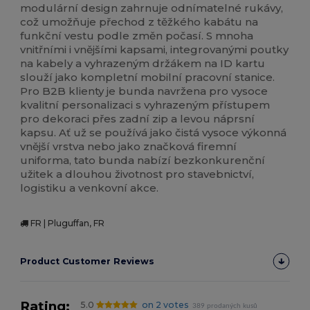
modulární design zahrnuje odnímatelné rukávy,
což umožňuje přechod z těžkého kabátu na
funkční vestu podle změn počasí. S mnoha
vnitřními i vnějšími kapsami, integrovanými poutky
na kabely a vyhrazeným držákem na ID kartu
slouží jako kompletní mobilní pracovní stanice.
Pro B2B klienty je bunda navržena pro vysoce
kvalitní personalizaci s vyhrazeným přístupem
pro dekoraci přes zadní zip a levou náprsní
kapsu. Ať už se používá jako čistá vysoce výkonná
vnější vrstva nebo jako značková firemní
uniforma, tato bunda nabízí bezkonkurenční
užitek a dlouhou životnost pro stavebnictví,
logistiku a venkovní akce.
FR | Pluguffan, FR
Product Customer Reviews
Rating:
5.0
on 2 votes
389 prodaných kusů