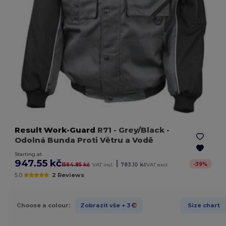
Result Work-Guard
R71
- Grey/Black
-
Odolná Bunda Proti Větru a Vodě
Starting at
947.55 kč
|
-
39
%
1564.85 kč
VAT incl.
783.10 kč
VAT excl.
5.0
2 Reviews
Choose a colour:
Zobrazit vše
+ 3
Size chart