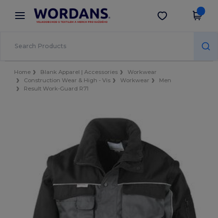
×
Aplikace Wordans
Stáhnout app
Lepší ceny v aplikaci!
Home
Blank Apparel | Accessories
Workwear
Construction Wear & High - Vis
Workwear
Men
Result Work-Guard R71