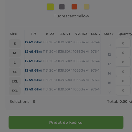
Fluorescent Yellow
1-7
8-23
24-71
72-143
144-287
288 +
Mor
Size
Stock
Quantit
+
1249.61
1181.20
1139.60
1066.34
976.44
928.83
kč
kč
kč
kč
kč
kč
S
9
+
1249.61
1181.20
1139.60
1066.34
976.44
928.83
kč
kč
kč
kč
kč
kč
M
12
+
1249.61
1181.20
1139.60
1066.34
976.44
928.83
kč
kč
kč
kč
kč
kč
L
12
+
1249.61
1181.20
1139.60
1066.34
976.44
928.83
kč
kč
kč
kč
kč
kč
XL
14
+
1249.61
1181.20
1139.60
1066.34
976.44
928.83
kč
kč
kč
kč
kč
kč
2XL
16
+
1249.61
1181.20
1139.60
1066.34
976.44
928.83
kč
kč
kč
kč
kč
kč
3XL
7
Selections:
0
Total:
0.00 k
Přidat do košíku