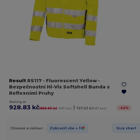
Result
RS117
- Fluorescent Yellow
-
Bezpečnostní Hi-Vis Softshell Bunda s
Reflexními Pruhy
Starting at
928.83 kč
|
-
44
%
1656.60 kč
VAT incl.
767.63 kč
VAT excl.
Choose a colour:
Zobrazit vše
+ 3
Size chart