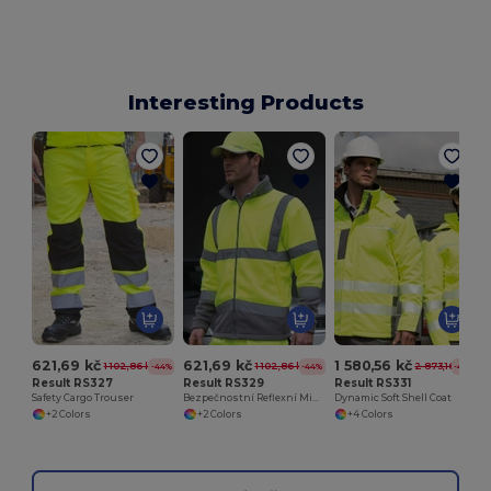
Interesting Products
621,69 kč
621,69 kč
1 580,56 kč
1 102,86 kč
1 102,86 kč
2 873,16 kč
-44%
-44%
-45%
Result RS327
Result RS329
Result RS331
Safety Cargo Trouser
Bezpečnostní Reflexní Mikrofleecová Bunda
Dynamic Soft Shell Coat
+2 Colors
+2 Colors
+4 Colors