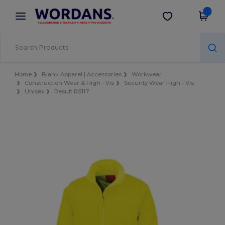
×
Aplikace Wordans
Stáhnout app
Lepší ceny v aplikaci!
Home
Blank Apparel | Accessories
Workwear
Construction Wear & High - Vis
Security Wear High - Vis
Unisex
Result RS117