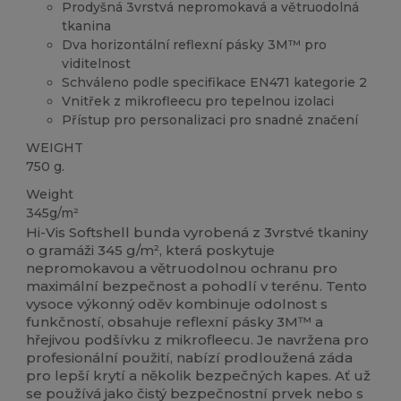
Prodyšná 3vrstvá nepromokavá a větruodolná
tkanina
Dva horizontální reflexní pásky 3M™ pro
viditelnost
Schváleno podle specifikace EN471 kategorie 2
Vnitřek z mikrofleecu pro tepelnou izolaci
Přístup pro personalizaci pro snadné značení
WEIGHT
750 g.
Weight
345g/m²
Hi-Vis Softshell bunda vyrobená z 3vrstvé tkaniny
o gramáži 345 g/m², která poskytuje
nepromokavou a větruodolnou ochranu pro
maximální bezpečnost a pohodlí v terénu. Tento
vysoce výkonný oděv kombinuje odolnost s
funkčností, obsahuje reflexní pásky 3M™ a
hřejivou podšívku z mikrofleecu. Je navržena pro
profesionální použití, nabízí prodloužená záda
pro lepší krytí a několik bezpečných kapes. Ať už
se používá jako čistý bezpečnostní prvek nebo s