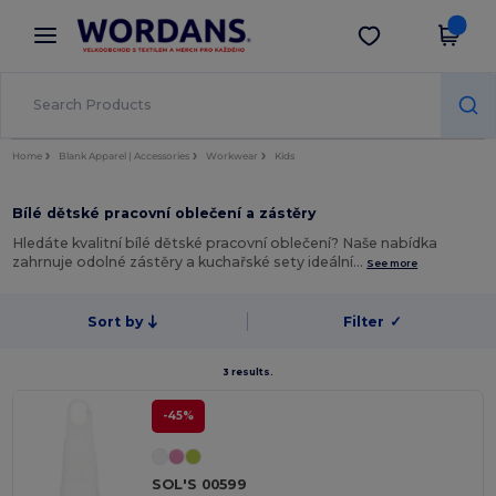
×
Aplikace Wordans
Stáhnout app
Lepší ceny v aplikaci!
Home
Blank Apparel | Accessories
Workwear
Kids
Bílé dětské pracovní oblečení a zástěry
Hledáte kvalitní bílé dětské pracovní oblečení? Naše nabídka
zahrnuje odolné zástěry a kuchařské sety ideální…
See more
Sort by
Filter
✓
3 results.
-45%
SOL'S 00599