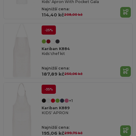
Kids' Apron With Pocket Gala
Najnižší cena:
114,40 kč
208,00 kč
-25%
Kariban K884
Kids'chef kit
Najnižší cena:
187,89 kč
250,06 kč
-35%
+1
Kariban K889
KIDS' APRON
Najnižší cena:
195,06 kč
299,75 kč