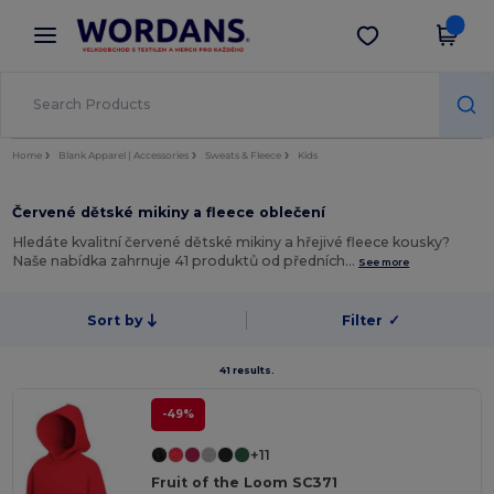
×
Aplikace Wordans
Stáhnout app
Lepší ceny v aplikaci!
Home
Blank Apparel | Accessories
Sweats & Fleece
Kids
Červené dětské mikiny a fleece oblečení
Hledáte kvalitní červené dětské mikiny a hřejivé fleece kousky?
Naše nabídka zahrnuje 41 produktů od předních…
See more
Sort by
Filter
✓
41 results.
-49%
+11
Fruit of the Loom SC371