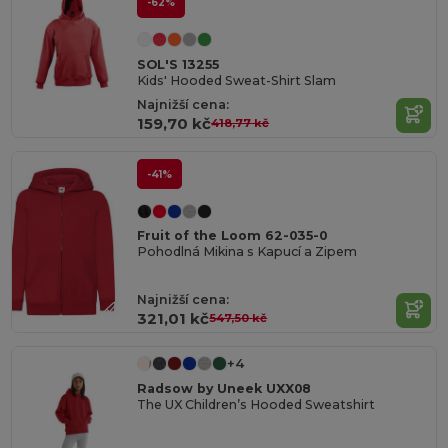
-62%
SOL'S 13255
Kids' Hooded Sweat-Shirt Slam
Najnižší cena:
159,70 kč
418,77 kč
-41%
Fruit of the Loom 62-035-0
Pohodlná Mikina s Kapucí a Zipem
Najnižší cena:
321,01 kč
547,50 kč
+4
Radsow by Uneek UXX08
The UX Children’s Hooded Sweatshirt