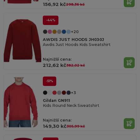
156,92 kč
298,36 kč
-44%
+20
AWDIS JUST HOODS JH030J
Awdis Just Hoods Kids Sweatshirt
Najnižší cena:
212,62 kč
382,02 kč
-51%
+3
Gildan GN911
Kids Round Neck Sweatshirt
Najnižší cena:
149,30 kč
305,99 kč