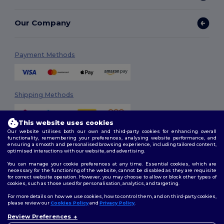
Our Company
Payment Methods
Shipping Methods
This website uses cookies
Our website utilises both our own and third-party cookies for enhancing overall
functionality, remembering your preferences, analysing website performance, and
ensuring a smooth and personalised browsing experience, including tailored content,
optimised interactions with our website, and advertising.
You can manage your cookie preferences at any time. Essential cookies, which are
Follow Us
necessary for the functioning of the website, cannot be disabled as they are requisite
for correct website operation. However, you may choose to allow or block other types of
cookies, such as those used for personalisation, analytics, and targeting.
For more details on how we use cookies, how to control them, and on third-party cookies,
please review our
Cookies Policy
and
Privacy Policy
.
2026. All Rights Reserved
Review Preferences
Terms & Conditions
|
Customization Policy
|
Privacy Policy
|
Cookies
👋
Ahoj
Policy
|
Site Map