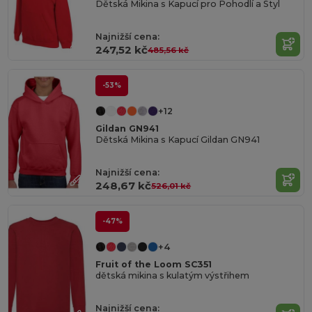
Dětská Mikina s Kapucí pro Pohodlí a Styl
Najnižší cena:
247,52 kč
485,56 kč
-53%
+12
Gildan GN941
Dětská Mikina s Kapucí Gildan GN941
Najnižší cena:
248,67 kč
526,01 kč
-47%
+4
Fruit of the Loom SC351
dětská mikina s kulatým výstřihem
Najnižší cena: