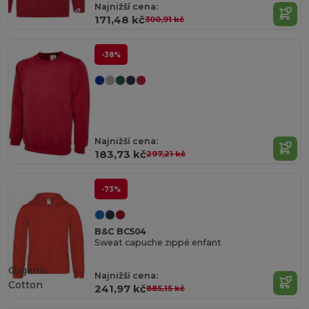
Najnižší cena:
171,48 kč
300,91 kč
-38%
Najnižší cena:
183,73 kč
297,21 kč
-73%
B&C BC504
Sweat capuche zippé enfant
Organic
Najnižší cena:
Cotton
241,97 kč
885,15 kč