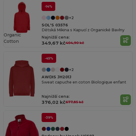
-14%
+2
SOL'S 03576
Dětská Mikina s Kapucí z Organické Bavlny
Organic
Najnižší cena:
Cotton
349,67 kč
404,90 kč
-45%
+2
AWDIS JH201J
Sweat capuche en coton Biologique enfant
Najnižší cena:
376,02 kč
677,85 kč
-39%