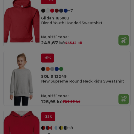
+7
Gildan 18500B
Blend Youth Hooded Sweatshirt
Najnižší cena:
248,67 kč
445,12 kč
-61%
SOL'S 13249
New Supreme Round Neck Kid's Sweatshirt
Najnižší cena:
125,95 kč
326,56 kč
-32%
+8