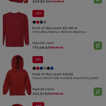
247,52 kč
442,58 kč
-43%
Fruit of the Loom 62-041-0
Pohodlná Mikina s Belcoro Bavlnou
Najnižší cena:
171,48 kč
300,91 kč
-41%
Fruit of the Loom SS225
Classic 80/20 kids hooded sweatshirt jacket
Najnižší cena:
321,01 kč
547,50 kč
-44%