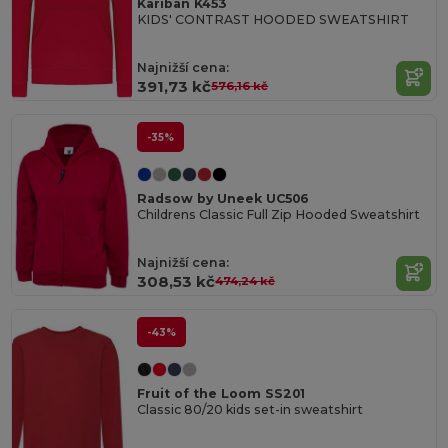
Kariban K453
KIDS' CONTRAST HOODED SWEATSHIRT
Najnižší cena:
391,73 kč
576,16 kč
-35%
Radsow by Uneek UC506
Childrens Classic Full Zip Hooded Sweatshirt
Najnižší cena:
308,53 kč
474,24 kč
-43%
Fruit of the Loom SS201
Classic 80/20 kids set-in sweatshirt