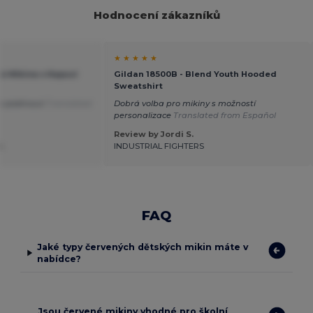
Hodnocení zákazníků
★ ★ ★ ★ ★
á Mikina s Kapucí
Gildan 18500B - Blend Youth Hooded
Sweatshirt
e padnoucí
Translated
Dobrá volba pro mikiny s možností
personalizace
Translated from Español
Review by Jordi S.
.
INDUSTRIAL FIGHTERS
FAQ
Jaké typy červených dětských mikin máte v
nabídce?
Jsou červené mikiny vhodné pro školní