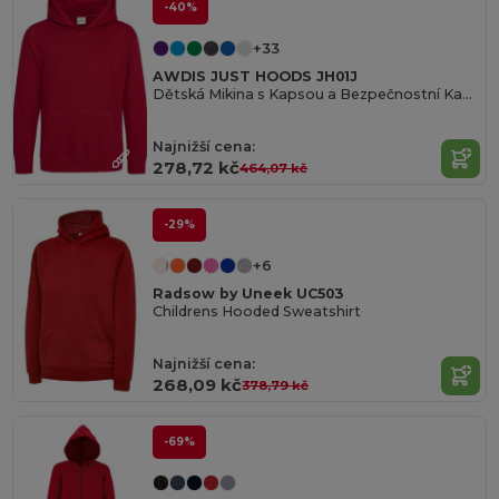
-40%
+33
AWDIS JUST HOODS JH01J
Dětská Mikina s Kapsou a Bezpečnostní Kapucí
Najnižší cena:
278,72 kč
464,07 kč
-29%
+6
Radsow by Uneek UC503
Childrens Hooded Sweatshirt
Najnižší cena:
268,09 kč
378,79 kč
-69%