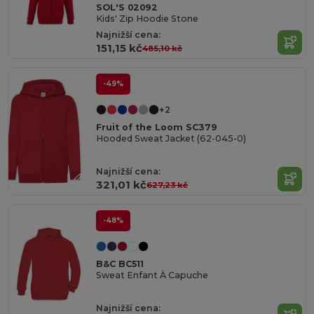
SOL'S 02092
Kids' Zip Hoodie Stone
Najnižší cena:
151,15 kč
485,10 kč
-49%
+2
Fruit of the Loom SC379
Hooded Sweat Jacket (62-045-0)
Najnižší cena:
321,01 kč
627,23 kč
-48%
B&C BC511
Sweat Enfant À Capuche
Najnižší cena: