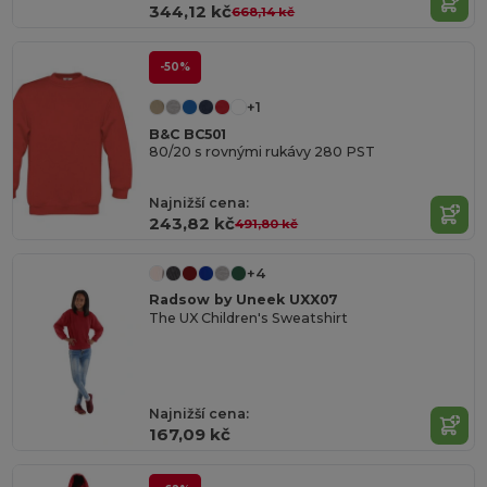
344,12 kč
668,14 kč
-50%
+1
B&C BC501
80/20 s rovnými rukávy 280 PST
Najnižší cena:
243,82 kč
491,80 kč
+4
Radsow by Uneek UXX07
The UX Children's Sweatshirt
Najnižší cena:
167,09 kč