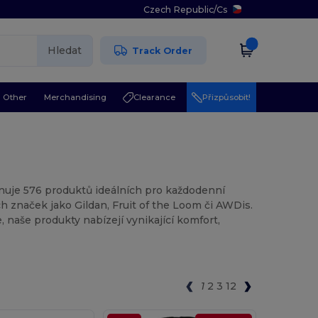
Czech Republic
/
Cs
Hledat
Track Order
Other
Merchandising
Clearance
Přizpůsobit!
rnuje 576 produktů ideálních pro každodenní
ch značek jako Gildan, Fruit of the Loom či AWDis.
, naše produkty nabízejí vynikající komfort,
1
2
3
12