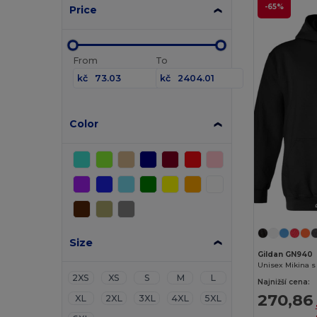
-65%
Price
From
To
kč
kč
Color
Size
Gildan GN940
Unisex Mikina s
2XS
XS
S
M
L
Najnižší cena:
270,86
XL
2XL
3XL
4XL
5XL