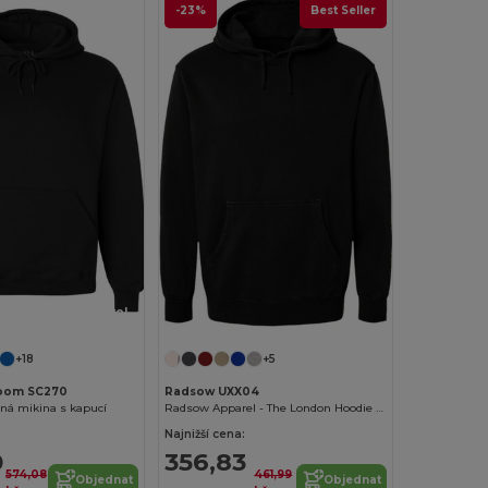
-23%
Best Seller
Přizpůsobte si to!
+18
+5
 Loom SC270
Radsow UXX04
ná mikina s kapucí
Radsow Apparel - The London Hoodie Men
Najnižší cena:
0
356,83
574,08
461,99
Objednat
Objednat