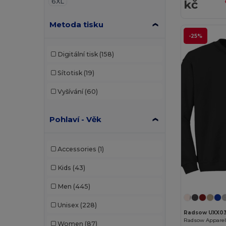
6XL
kč
Metoda tisku
-25%
Digitální tisk
(158)
Sítotisk
(19)
Vyšívání
(60)
Pohlaví - Věk
Accessories
(1)
Kids
(43)
Men
(445)
Unisex
(228)
Radsow UXX0
Women
(87)