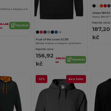
Unisex Pohodlná Mikina s Kapsou a Kapucí
Gildan 18000
Heavy Blend™
Přizpůsobte si to!
Najnižší cena:
854,88
Objednat
187,20
kč
+4
kč
Fruit of the Loom SC351
dětská mikina s kulatým výstřihem
Najnižší cena:
156,92
298,36
Objednat
kč
kč
-52%
Best Seller