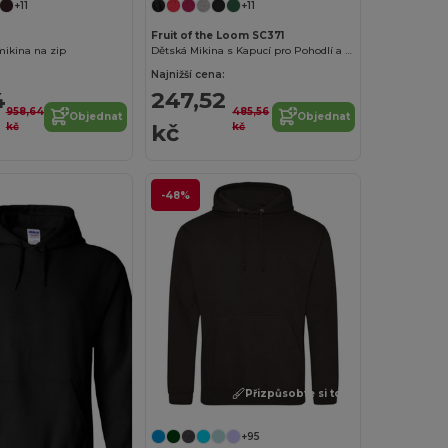
+11
+11
0
Fruit of the Loom SC371
mikina na zip
Dětská Mikina s Kapucí pro Pohodlí a Styl
Najnižší cena:
4
247,52
958,64
485,56
Objednat
Objednat
kč
kč
kč
-48%
Přizpůsobte si to!
+95