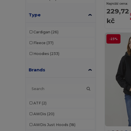
Najnižší cena:
229,72
Type
kč
Cardigan
(26)
-23%
Fleece
(37)
Hoodies
(233)
Brands
ATF
(2)
AWDis
(20)
AWDis Just Hoods
(18)