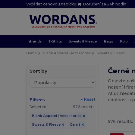
Vyžádat cenovou nabídku
|
Doručení za 24h hodin
Brands
T-Shirts
Sweats & Fleece
Bags
Polo
Home
Blank Apparel | Accessories
Sweats & Fleece
Černé m
Sort by
Objevte naši
nošení i fir
Ať už hledát
Filters
odolnost a p
« Reset
Selected
576 results.
Blank Apparel | Accessories
576 results.
Sweats & Fleece
Černá