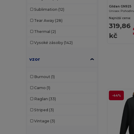
Malfini
(12)
Gildan GN925
Sublimation
(12)
Malfini Premium
(2)
Najnižší cena:
Tear Away
(28)
319,86
Napapijri
(3)
Thermal
(2)
kč
Neoblu
(6)
Vysoké zásoby
(142)
Neutral
(8)
NEW MORNING STUDIOS
(3)
vzor
Pen Duick
(10)
Burnout
(1)
Piccolio
(1)
Camo
(1)
Proact
(8)
-44%
Raglan
(33)
Promodoro
(4)
Striped
(3)
Radsow
(4)
Vintage
(3)
Radsow by Uneek
(33)