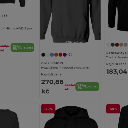
+33
Městská Kontrastní Mikina AWDIS pro Zimu
Přizpůsobte si to!
657,51
Objednat
kč
Radsow by U
+21
The UX Sweats
Gildan GD057
Najnižší cena:
HeavyBlend™ hooded sweatshirt
183,04
Najnižší cena:
270,86
562,52
Objednat
kč
kč
-40%
-50%