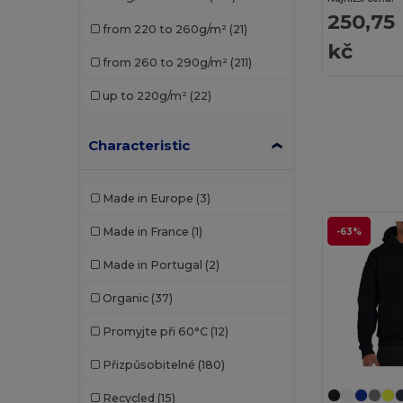
Fruit of the Loom
(61)
250,75
from 220 to 260g/m²
(21)
Fruit of the Loom Vintage
(2)
kč
from 260 to 290g/m²
(211)
Gildan
(30)
up to 220g/m²
(22)
Henbury
(10)
Herock
(2)
Characteristic
Jack&Jones
(3)
Made in Europe
(3)
JHK
(11)
Made in France
(1)
-63%
Just Cool
(5)
Made in Portugal
(2)
K-up
(1)
Organic
(37)
Kariban
(53)
Promyjte při 60°C
(12)
Kariban Premium
(12)
Přizpůsobitelné
(180)
Lee
(1)
Recycled
(15)