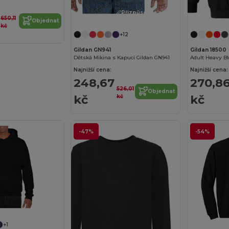
Přizpůsobte si to!
650,11
Objednat
kč
+12
Gildan GN941
Gildan 18500
Dětská Mikina s Kapucí Gildan GN941
Adult Heavy B
Najnižší cena:
Najnižší cena:
248,67
270,8
526,01
Objednat
kč
kč
kč
-47%
-54%
+1