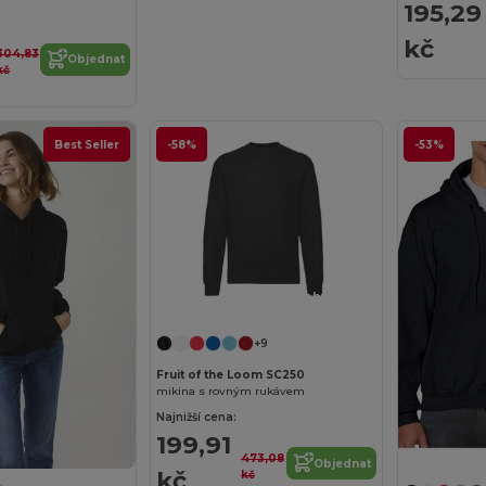
195,29
kč
304,83
Objednat
kč
Best Seller
-58%
-53%
Přizpůsobte si to!
+9
Fruit of the Loom SC250
mikina s rovným rukávem
Najnižší cena:
199,91
473,08
Objednat
kč
kč