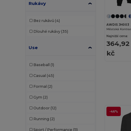
Regatta
(7)
Rukávy
Result
(6)
Bez rukávů
(4)
Rimeck
(2)
AWDIS JH003
Dlouhé rukávy
(35)
Roly
(25)
Najnižší cena:
364,92
Roly Sport
(3)
Use
kč
Russell
(28)
Baseball
(1)
Russell Collection
(9)
Casual
(45)
SF Men
(2)
Formal
(2)
SF Women
(1)
Gym
(2)
SOL'S
(51)
Outdoor
(12)
Spasso
(2)
-46%
Running
(2)
Starworld
(6)
Sport / Performance
(11)
Stedman
(5)