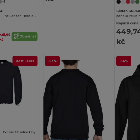
+5
4F
Gildan GN96
Radsow Apparel - The London Hoodie Women
pánská velká 
Najnižší cena:
449,7
461,99
Objednat
kč
kč
Best Seller
-53%
-54%
Přizpůsobte si to!
a B&C pro Chladné Dny