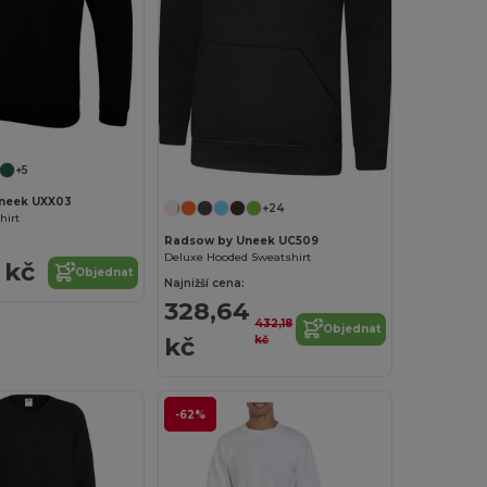
+5
neek UXX03
+24
hirt
Radsow by Uneek UC509
Deluxe Hooded Sweatshirt
 kč
Objednat
Najnižší cena:
328,64
432,18
Objednat
kč
kč
-62%