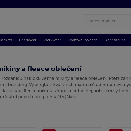
Jackets
Headwear
Workwear
Sportovní oblečení
Accessories
ikiny a fleece oblečení
 rozsáhlou nabídku černé mikiny a fleece oblečení, která zah
emní branding. Vybírejte z kvalitních materiálů od renomovaný
e klasickou fleece mikinu s kapucí nebo elegantní černý fleece
erfektní povrch pro potisk či výšivku.