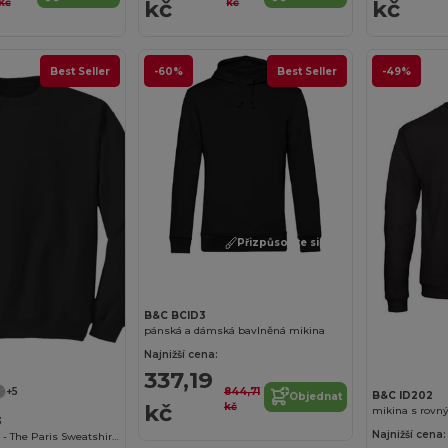
kč
kč
kč
kč
Best Seller
-60%
Best Seller
-49%
Přizpůsobte si to!
B&C BCID3
pánská a dámská bavlněná mikina
Najnižší cena:
337,19
844,71
+5
B&C ID202
Objednat
kč
kč
mikina s rovn
3
Najnižší cena:
Radsow Apparel - The Paris Sweatshirt Men