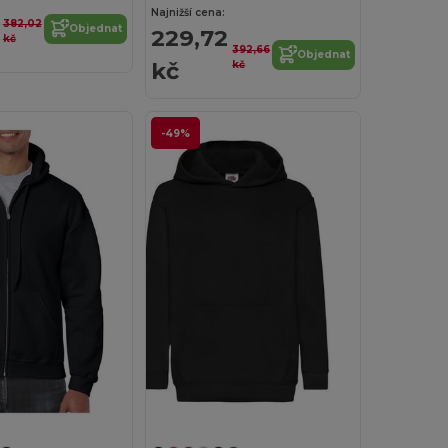
Najnižší cena:
382,02
Objednat
229,72
kč
392,66
Objednat
kč
kč
-49%
Přizpůsobte si to!