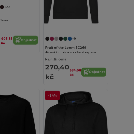
+22
 Sweat
Přizpůsobte si to!
405,83
+9
Objednat
kč
Fruit of the Loom SC269
dámská mikina s klokaní kapsou
Najnižší cena:
270,40
574,08
Objednat
kč
kč
-24%