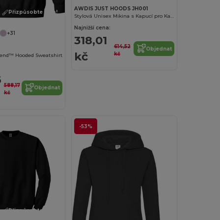
AWDIS JUST HOODS JH001
Přizpůsobte si to!
Stylová Unisex Mikina s Kapucí pro Každodenní Nošení
Najnižší cena:
+31
318,01
614,52
Objednat
kč
kč
lend™ Hooded Sweatshirt
6
588,17
Objednat
kč
-53%
Přizpůsobte si to!