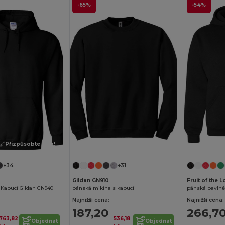
-65%
-54%
Přizpůsobte si to!
Přizpůsobte si to!
+34
+31
Gildan GN910
Fruit of the
 Kapucí Gildan GN940
pánská mikina s kapucí
pánská bavlně
Najnižší cena:
Najnižší cena:
187,20
266,7
763,82
536,18
Objednat
Objednat