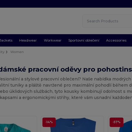
Jackets
Headwear
Workwear
Sportovní oblečení
Accessories
ity
Women
ámské pracovní oděvy pro pohostinst
fesionální a stylové pracovní oblečení? Naše nabídka modrých
litní tuniky a pláště navržené pro maximální pohodlí během dl
ebo úklidových službách, tyto kousky kombinují odolnost s m
 kapsami a ergonomickými střihy, které vám usnadní každoden
-14%
-57%