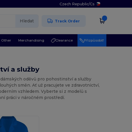
Czech Republic
/
Cs
Hledat
Track Order
Other
Merchandising
Clearance
Přizpůsobit!
ví a služby
 dámských oděvů pro pohostinství a služby
ouhých směn. Ať už pracujete ve zdravotnictví,
oderním vzhledem. Vyberte si z modelů s
ní práci v náročném prostředí.