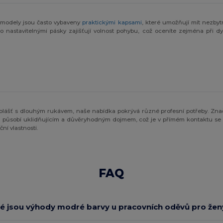
e modely jsou často vybaveny
praktickými kapsami
, které umožňují mít nezby
o nastavitelnými pásky zajišťují volnost pohybu, což oceníte zejména při 
 plášť s dlouhým rukávem, naše nabídka pokrývá různé profesní potřeby. Zn
ch působí uklidňujícím a důvěryhodným dojmem, což je v přímém kontaktu se 
ční vlastnosti.
FAQ
é jsou výhody modré barvy u pracovních oděvů pro že