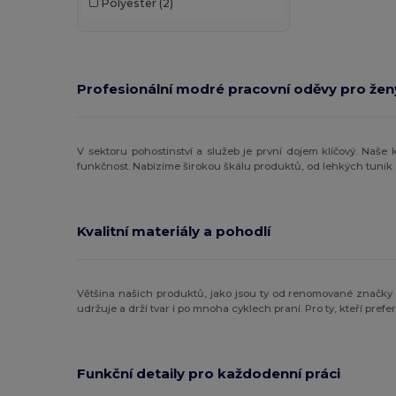
Polyester
(2)
Profesionální modré pracovní oděvy pro žen
V sektoru pohostinství a služeb je první dojem klíčový. Na
funkčnost. Nabízíme širokou škálu produktů, od lehkých tunik s
Kvalitní materiály a pohodlí
Většina našich produktů, jako jsou ty od renomované značk
udržuje a drží tvar i po mnoha cyklech praní. Pro ty, kteří prefer
Funkční detaily pro každodenní práci