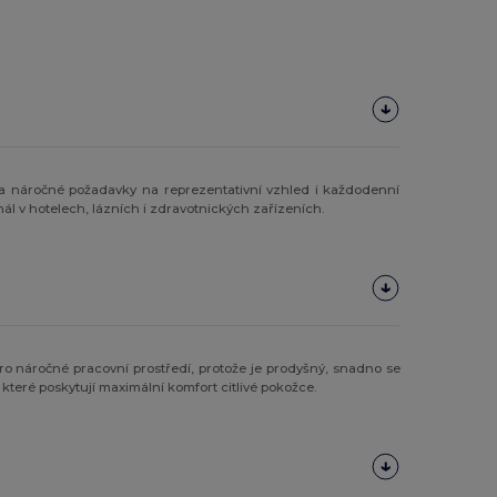
la náročné požadavky na reprezentativní vzhled i každodenní
ál v hotelech, lázních i zdravotnických zařízeních.
 pro náročné pracovní prostředí, protože je prodyšný, snadno se
, které poskytují maximální komfort citlivé pokožce.