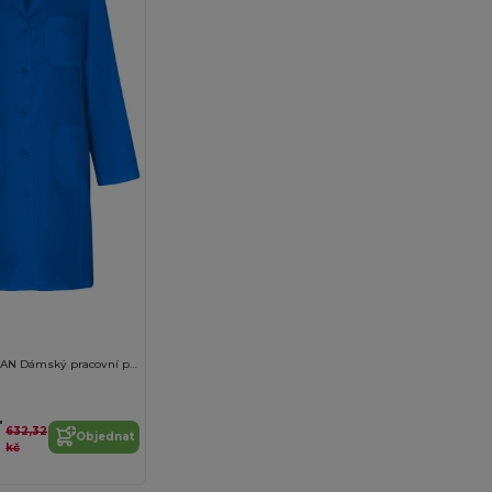
VACCINE WOMAN Dámský pracovní plášť s dlouhým rukávem
4
632,32
Objednat
kč