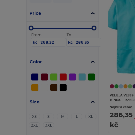
Price
From
To
kč
kč
Color
VELILLA VL589
TUNIQUE MANC
Size
Najnižší cena:
286,35
XS
S
M
L
XL
kč
2XL
3XL