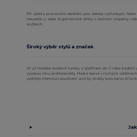
Při výběru pracovního oblečení jsou detaily rozhodující. Naš
neustále u sebe. Ergonomické střihy s bočními rozparky neb
službách.
Široký výběr stylů a značek
Ať už hledáte moderní tuniku s výstřihem do V nebo tradiční
vysokou míru profesionality. Modrá barva v různých odstíne
vydržely intenzivní používání, aniž by ztratily svou barvu či funk
Jak