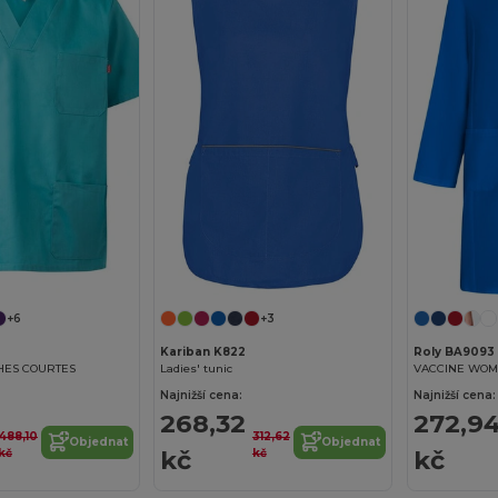
+6
+3
Kariban K822
Roly BA9093
HES COURTES
Ladies' tunic
Najnižší cena:
Najnižší cena:
268,32
272,9
488,10
312,62
Objednat
Objednat
kč
kč
kč
kč