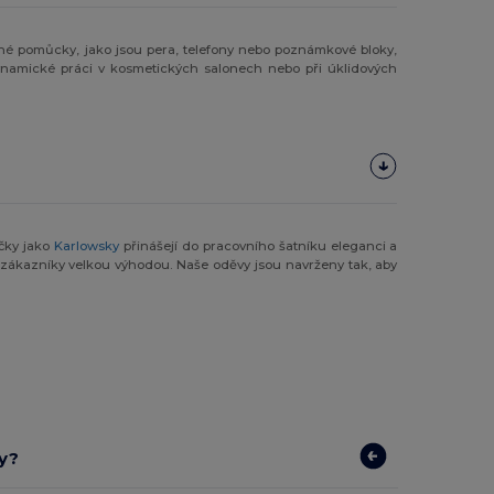
tné pomůcky, jako jsou pera, telefony nebo poznámkové bloky,
dynamické práci v kosmetických salonech nebo při úklidových
ačky jako
Karlowsky
přinášejí do pracovního šatníku eleganci a
zákazníky velkou výhodou. Naše oděvy jsou navrženy tak, aby
ny?