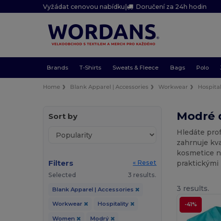
Vyžádat cenovou nabídku
|
Doručení za 24h hodin
Brands
T-Shirts
Sweats & Fleece
Bags
Polo
Home
Blank Apparel | Accessories
Workwear
Hospital
Modré d
Sort by
Hledáte pro
zahrnuje kva
kosmetice n
Filters
praktickými
« Reset
Selected
3 results.
3 results.
Blank Apparel | Accessories
Workwear
Hospitality
-41%
Women
Modrý