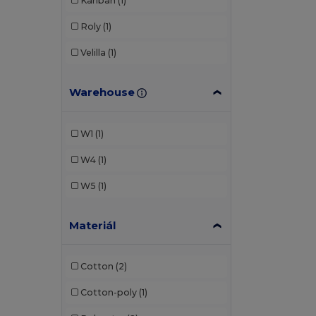
Kariban
(1)
Roly
(1)
Velilla
(1)
Warehouse
W1
(1)
W4
(1)
W5
(1)
Materiál
Cotton
(2)
Cotton-poly
(1)