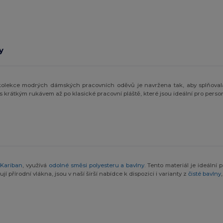
y
še kolekce modrých dámských pracovních oděvů je navržena tak, aby splňova
 krátkým rukávem až po klasické pracovní pláště, které jsou ideální pro person
y
Kariban
, využívá
odolné směsi polyesteru a bavlny
. Tento materiál je ideální
ují přírodní vlákna, jsou v naší širší nabídce k dispozici i varianty z
čisté bavlny