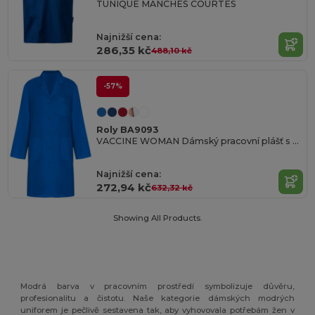
TUNIQUE MANCHES COURTES
Najnižší cena:
286,35 kč
488,10 kč
-57%
Roly BA9093
VACCINE WOMAN Dámský pracovní plášť s dlouhým rukávem
Najnižší cena:
272,94 kč
632,32 kč
Showing All Products.
Modrá barva v pracovním prostředí symbolizuje důvěru,
profesionalitu a čistotu. Naše kategorie dámských modrých
uniforem je pečlivě sestavena tak, aby vyhovovala potřebám žen v