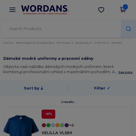
×
Aplikace Wordans
Stáhnout app
Lepší ceny v aplikaci!
Home
Blank Apparel | Accessories
Workwear
Hospitality
Uniforms
Women
Dámské modré uniformy a pracovní oděvy
Objevte naši nabídku dámských modrých uniforem, které
kombinují profesionální vzhled s maximálním pohodlím. A…
See more
Sort by
Filter
✓
2 results.
-41%
+6
VELILLA VL589