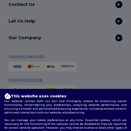
Contact Us
Let Us Help
Our Company
Payment Methods
Shipping Methods
This website uses cookies
Our website utilises both our own and third-party cookies for enhancing overall
functionality, remembering your preferences, analysing website performance, and
ensuring a smooth and personalised browsing experience, including tailored content,
optimised interactions with our website, and advertising.
You can manage your cookie preferences at any time. Essential cookies, which are
Follow Us
necessary for the functioning of the website, cannot be disabled as they are requisite
for correct website operation. However, you may choose to allow or block other types of