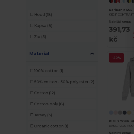
Kariban K453
Hood
(18)
KIDS' CONTRAS
Najnižší cena:
Kapsa
(8)
391,73
Zip
(5)
kč
Materiál
-40%
100% cotton
(1)
50% cotton - 50% polyester
(2)
Cotton
(12)
Cotton-poly
(8)
Jersey
(3)
BUILD YOUR B
BASIC KIDS HO
Organic cotton
(1)
Najnižší cena: