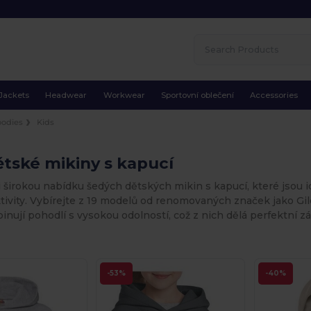
Jackets
Headwear
Workwear
Sportovní oblečení
Accessories
odies
Kids
tské mikiny s kapucí
 širokou nabídku šedých dětských mikin s kapucí, které jsou i
tivity. Vybírejte z 19 modelů od renomovaných značek jako Gil
nují pohodlí s vysokou odolností, což z nich dělá perfektní zá
-53%
-40%