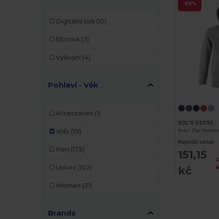
-69%
Digitální tisk
(10)
Sítotisk
(3)
Vyšívání
(4)
Pohlaví - Věk
Accessories
(1)
SOL'S 02092
Kids' Zip Hoodie
Kids
(19)
Najnižší cena:
Men
(172)
151,15
4
kč
Unisex
(102)
Women
(31)
Brands