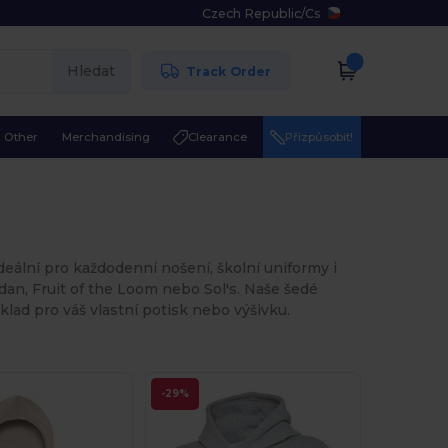
Czech Republic
/
Cs
Hledat
Track Order
Other
Merchandising
Clearance
Přizpůsobit!
deální pro každodenní nošení, školní uniformy i
dan, Fruit of the Loom nebo Sol's. Naše šedé
klad pro váš vlastní potisk nebo výšivku.
-29%