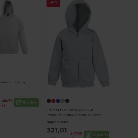
-41%
Přizpůsobte si to!
weat-Shirt Slam
Přizpůsobte si to!
418,77
Objednat
kč
Fruit of the Loom 62-035-0
Pohodlná Mikina s Kapucí a Zipem
Najnižší cena:
321,01
547,50
Objednat