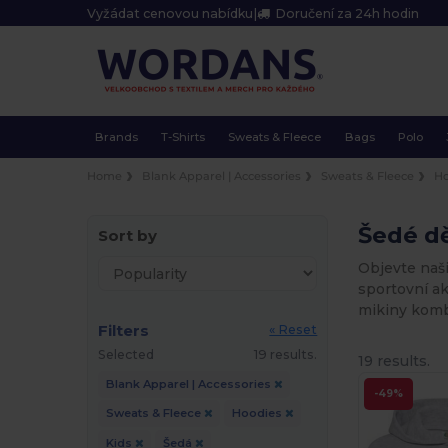
Vyžádat cenovou nabídku
|
Doručení za 24h hodin
Brands
T-Shirts
Sweats & Fleece
Bags
Polo
Home
Blank Apparel | Accessories
Sweats & Fleece
Ho
Šedé dě
Sort by
Objevte naši
sportovní ak
mikiny kombi
Filters
« Reset
Selected
19 results.
19 results.
Blank Apparel | Accessories
-49%
Sweats & Fleece
Hoodies
Kids
Šedá