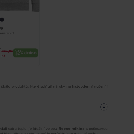
39
weatshirt
4
894,86
Objednat
kč
 škálu produktů, které splňují nároky na každodenní nošení i
ají extra teplo, je ideální volbou
fleece mikina
s počesanou
í hladkého povrchu, který je perfektní pro detailní potisk.