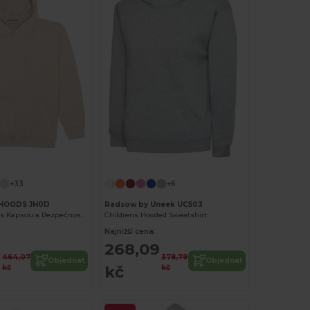
Přizpůsobte si to!
+33
+6
HOODS JH01J
Radsow by Uneek UC503
Dětská Mikina s Kapsou a Bezpečnostní Kapucí
Childrens Hooded Sweatshirt
Najnižší cena:
2
268,09
464,07
378,79
Objednat
Objednat
kč
kč
kč