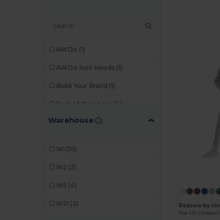
AWDis
(1)
AWDis Just Hoods
(1)
Build Your Brand
(1)
Fruit of the Loom
(5)
Warehouse
Gildan
(2)
Kariban
(4)
W1
(10)
Radsow by Uneek
(2)
W2
(3)
SOL'S
(3)
W5
(4)
W21
(2)
Radsow by Un
The UX Children