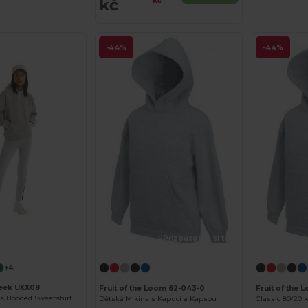
kč
kč
-44%
-44%
Přizpůsobte si to!
+4
eek UXX08
Fruit of the Loom 62-043-0
Fruit of the
’s Hooded Sweatshirt
Dětská Mikina s Kapucí a Kapsou
Classic 80/20 