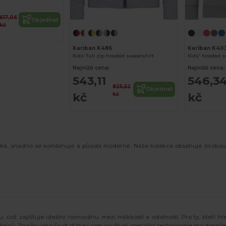
617,06
Objednat
kč
Kariban K486
Kariban K40
Kids’ full zip hooded sweatshirt
Kids' hooded s
Najnižší cena:
Najnižší cena:
543,11
546,3
825,52
Objednat
kč
kč
kč
ická, snadno se kombinuje a působí moderně. Naše kolekce obsahuje širokou
 což zajišťuje ideální rovnováhu mezi měkkostí a odolností. Pro ty, kteří hled
ěsíců. Značky jako Fruit of the Loom využívají speciální technologie pro dosažen