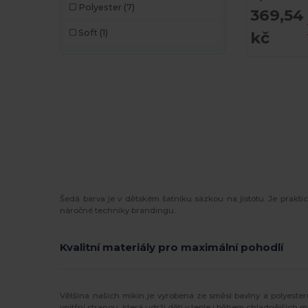
Polyester
(7)
369,54
Soft
(1)
kč
Šedá barva je v dětském šatníku sázkou na jistotu. Je prakt
náročné techniky brandingu.
Kvalitní materiály pro maximální pohodlí
Většina našich mikin je vyrobena ze směsi bavlny a polyesteru,
vnitřní stranou, která udrží děti v teple i během chladnějších m