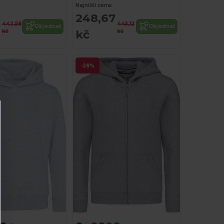
Najnižší cena:
248,67
442,58
445,12
Objednat
Objednat
kč
kč
kč
-28%