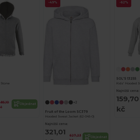
-49%
-62%
Přizpůsobte si to!
SOL'S 13255
 Stone
Kids' Hooded S
Přizpůsobte si to!
Najnižší cena:
159,70
85,10
+2
Objednat
kč
kč
Fruit of the Loom SC379
Hooded Sweat Jacket (62-045-0)
Najnižší cena:
321,01
627,23
Objednat