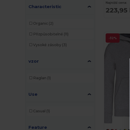
Najnižší cena:
Characteristic
223,95
Organic
(2)
Přizpůsobitelné
(11)
-32%
Vysoké zásoby
(3)
vzor
Raglan
(1)
Use
Casual
(1)
Feature