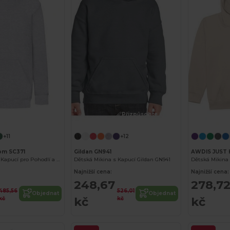
Přizpůsobte si to!
Přizpůsobte si to!
+11
+12
oom SC371
Gildan GN941
AWDIS JUST 
Dětská Mikina s Kapucí pro Pohodlí a Styl
Dětská Mikina s Kapucí Gildan GN941
Najnižší cena:
Najnižší cena:
248,67
278,7
485,56
526,01
Objednat
Objednat
kč
kč
kč
kč