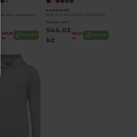
+2
J
Kariban K455
Sweat capuche en coton Biologique enfant
KIDS' FULL ZIP HOODED SWEATSHIRT
Najnižší cena:
2
544,03
677,85
755,27
Objednat
Objednat
kč
kč
kč