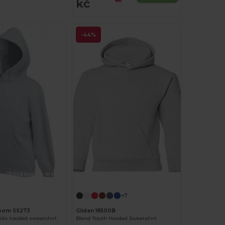
kč
kč
-44%
Přizpůsobte si to!
Přizpůsobte si to!
+7
 Loom SS273
Gildan 18500B
kids hooded sweatshirt
Blend Youth Hooded Sweatshirt