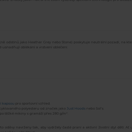
etně odstínů jako Heather Grey nebo Stone) poskytuje neutrální pozadí, na kte
ré usnadňují oblékání a vrstvení oblečení.
í kapsou
pro sportovní vzhled.
ecyklovaného polyesteru od značek jako
Just Hoods
nebo Sol's.
ž po těžké mikiny s gramáží přes 280 g/m².
 oděvy navrženy tak, aby vydržely časté praní a aktivní životní styl dětí. Ať u