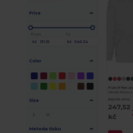
Price
From
To
kč
kč
Color
Fruit of the L
Size
Najnižší cena:
247,52
kč
S
M
Metoda tisku