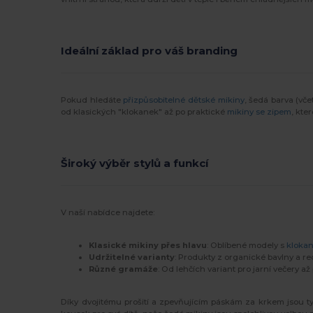
Ideální základ pro váš branding
Pokud hledáte
přizpůsobitelné dětské mikiny
, šedá barva (vč
od klasických "klokanek" až po praktické
mikiny se zipem
, kte
Široký výběr stylů a funkcí
V naší nabídce najdete:
Klasické mikiny přes hlavu
: Oblíbené modely s
klokan
Udržitelné varianty
: Produkty z organické bavlny a r
Různé gramáže
: Od lehčích variant pro jarní večery a
Díky dvojitému prošití a zpevňujícím páskám za krkem jsou tyto