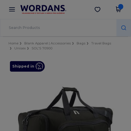
×
Aplikace Wordans
Stáhnout app
Lepší ceny v aplikaci!
Home
Blank Apparel | Accessories
Bags
Travel Bags
Unisex
SOL'S 70900
Shipped in