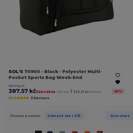
SOL'S
70900
- Black
- Polyester Multi-
Pocket Sports Bag Week-End
Starting at
387.57 kč
|
-
87
%
3004.66 kč
VAT incl.
320.31 kč
VAT excl.
5.0
3 Reviews
Choose a colour:
Zobrazit vše
+ 5
Size chart