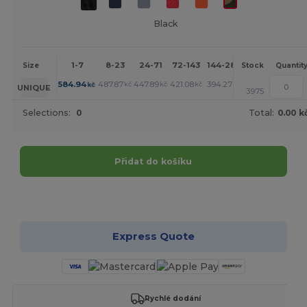
Black
1-7
8-23
24-71
72-143
144-287
288 +
More
Size
Stock
Quantit
+
584.94
487.87
447.89
421.08
394.27
387.57
kč
kč
kč
kč
kč
kč
UNIQUE
3975
Selections:
0
Total:
0.00 k
Přidat do košíku
Přizpůsobte si to!
Express Quote
Rychlé dodání