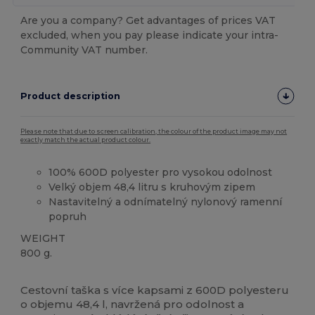
Are you a company? Get advantages of prices VAT
excluded, when you pay please indicate your intra-
Community VAT number.
Product description
Please note that due to screen calibration, the colour of the product image may not
exactly match the actual product colour.
100% 600D polyester pro vysokou odolnost
Velký objem 48,4 litru s kruhovým zipem
Nastavitelný a odnímatelný nylonový ramenní
popruh
WEIGHT
800 g.
Vysoké zásoby
Cestovní taška s více kapsami z 600D polyesteru
o objemu 48,4 l, navržená pro odolnost a