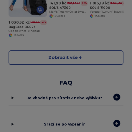
141,90 kč
1 013,19 kč
783,23 kč
3 004,66 kč
-82%
-66%
SOL'S 47300
SOL'S 71000
Men's Trucker Collar Sweatshirt Scott
Voyager “Luxury“ Travel Bag - Casters
+2 Colors
+1 Colors
1 030,52 kč
1 755,28 kč
-41%
BagBase BG023
Classic wheelie holdall
+1 Colors
Zobrazit vše
FAQ
Je vhodná pro sítotisk nebo výšivku?
Srazí se po vyprání?