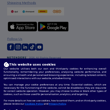
Shipping Methods
Follow Us
2026. All Rights Reserved
Terms & Conditions
|
Customization Policy
|
Privacy Policy
|
Cookies
This website uses cookies
Policy
|
Site Map
Our website utilises both our own and third-party cookies for enhancing overall
functionality, remembering your preferences, analysing website performance, and
ensuring a smooth and personalised browsing experience, including tailored content,
optimised interactions with our website, and advertising.
You can manage your cookie preferences at any time. Essential cookies, which are
necessary for the functioning of the website, cannot be disabled as they are requisite
for correct website operation. However, you may choose to allow or block other types of
cookies, such as those used for personalisation, analytics, and targeting.
For more details on how we use cookies, how to control them, and on third-party cookies,
please review our
Cookies Policy
and
Privacy Policy
.