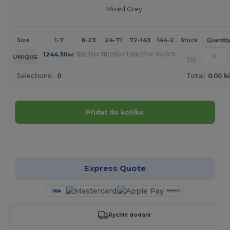
Mixed Grey
1-7
8-23
24-71
72-143
144-287
288 +
More
Size
Stock
Quantit
+
1244.30
1182.13
1110.95
1066.57
1048.78
1013.19
kč
kč
kč
kč
kč
kč
UNIQUE
335
Selections:
0
Total:
0.00 k
Přidat do košíku
Přizpůsobte si to!
Express Quote
Rychlé dodání