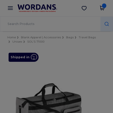
×
Aplikace Wordans
Stáhnout app
Lepší ceny v aplikaci!
Home
Blank Apparel | Accessories
Bags
Travel Bags
Unisex
SOL'S 71000
Shipped in