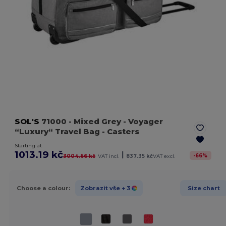
SOL'S
71000
- Mixed Grey
- Voyager
“Luxury“ Travel Bag - Casters
Starting at
1013.19 kč
|
-
66
%
3004.66 kč
VAT incl.
837.35 kč
VAT excl.
Choose a colour:
Zobrazit vše
+ 3
Size chart