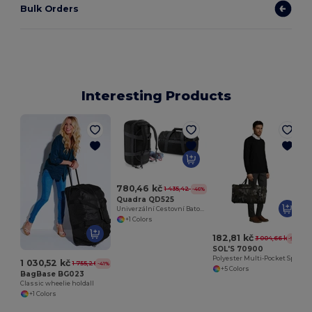
Bulk Orders
Interesting Products
780,46 kč
1 435,42 kč
-46%
Quadra QD525
Univerzální Cestovní Batoh s Velkou Kapacitou
+1 Colors
182,81 kč
3 004,66 kč
-94%
SOL'S 70900
Polyester Multi-Pocket Sports Bag Week-End
1 030,52 kč
1 755,28 kč
-41%
+5 Colors
BagBase BG023
Classic wheelie holdall
+1 Colors