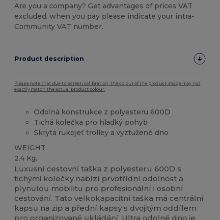
Are you a company? Get advantages of prices VAT
excluded, when you pay please indicate your intra-
Community VAT number.
Product description
Please note that due to screen calibration, the colour of the product image may not
exactly match the actual product colour.
Odolná konstrukce z polyesteru 600D
Tichá kolečka pro hladký pohyb
Skrytá rukojeť trolley a vyztužené dno
WEIGHT
2.4 Kg.
Luxusní cestovní taška z polyesteru 600D s
tichými kolečky nabízí prvotřídní odolnost a
plynulou mobilitu pro profesionální i osobní
cestování. Tato velkokapacitní taška má centrální
kapsu na zip a přední kapsy s dvojitým oddílem
pro organizované ukládání. Ultra odolné dno je