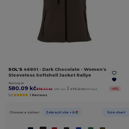
SOL'S
46801
- Dark Chocolate
- Women's
Sleeveless Softshell Jacket Rallye
Starting at
580.09 kč
|
-
41
%
979.44 kč
VAT incl.
479.41 kč
VAT excl.
5.0
1 Reviews
Choose a colour:
Zobrazit vše
+ 6
Size chart