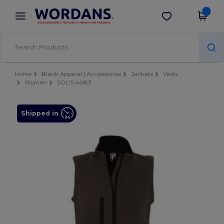
×
Aplikace Wordans
Stáhnout app
Lepší ceny v aplikaci!
Home
Blank Apparel | Accessories
Jackets
Vests
Women
SOL'S 46801
Shipped in