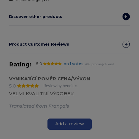
Discover other products
Product Customer Reviews
Rating:
5.0
on 1 votes
409 prodaných kusů
VYNIKAJÍCÍ POMĚR CENA/VÝKON
5.0
Review by benoit c.
VELMI KVALITNÍ VÝROBEK
Translated from Français
Add a review