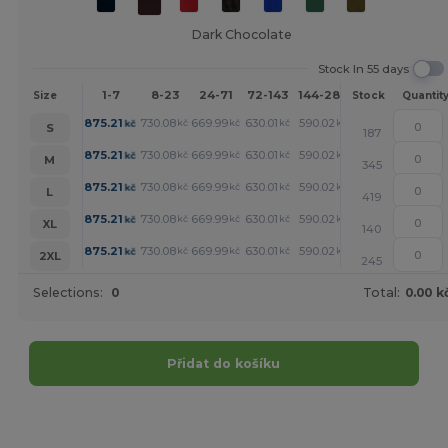
Dark Chocolate
Stock In 55 days
1-7
8-23
24-71
72-143
144-287
288 +
More
Size
Stock
Quantit
+
875.21
730.08
669.99
630.01
590.02
580.09
kč
kč
kč
kč
kč
kč
S
187
+
875.21
730.08
669.99
630.01
590.02
580.09
kč
kč
kč
kč
kč
kč
M
345
+
875.21
730.08
669.99
630.01
590.02
580.09
kč
kč
kč
kč
kč
kč
L
419
+
875.21
730.08
669.99
630.01
590.02
580.09
kč
kč
kč
kč
kč
kč
XL
140
+
875.21
730.08
669.99
630.01
590.02
580.09
kč
kč
kč
kč
kč
kč
2XL
245
Selections:
0
Total:
0.00 k
Přidat do košíku
Přizpůsobte si to!