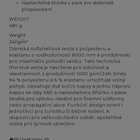
Nastavitelná šňůrka v pase pro dokonalé
přizpůsobení
WEIGHT
480 g.
Weight
340g/m²
Dámská softshellová vesta z polyesteru a
elastanu s voděodolností 8000 mm a prodyšností
pro maximální pohodlí venku. Tato technická
třívrstvá vesta je navržena pro odolnost a
všestrannost, s prodyšností 1000 gsm/24h. Směs
94 % polyesteru a 6 % elastanu umožňuje volný
pohyb. Obsahuje dvě boční kapsy a jednu náprsní
kapsu se zipy SBS a nastavitelnou šňůrku v pase.
Skvělá pro výšivku, ideální pro firemní uniformy
nebo propagační akce. Funkční design ocení i
jednotlivci pro turistiku či běžné nošení. K
dispozici pro velkoobchodní odběr, spolehlivá
volba pro týmové oblečení.
FR | Saint Vigor, FR