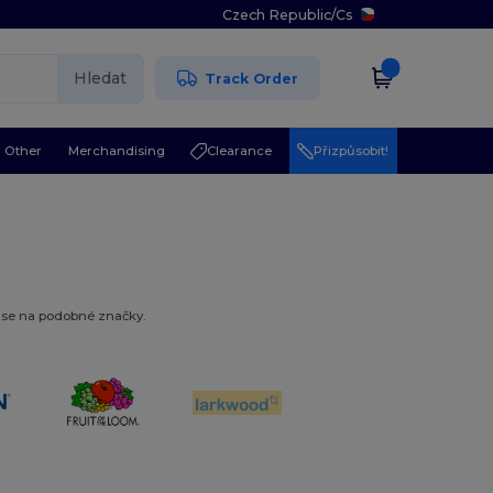
Czech Republic
/
Cs
Hledat
Track Order
Other
Merchandising
Clearance
Přizpůsobit!
se na podobné značky.