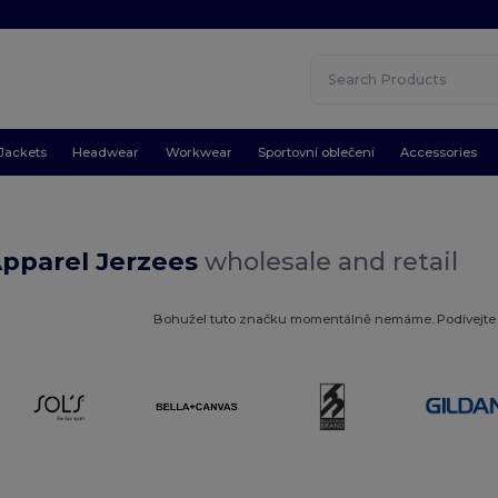
Jackets
Headwear
Workwear
Sportovní oblečení
Accessories
Apparel Jerzees
wholesale and retail
Bohužel tuto značku momentálně nemáme. Podívejte 