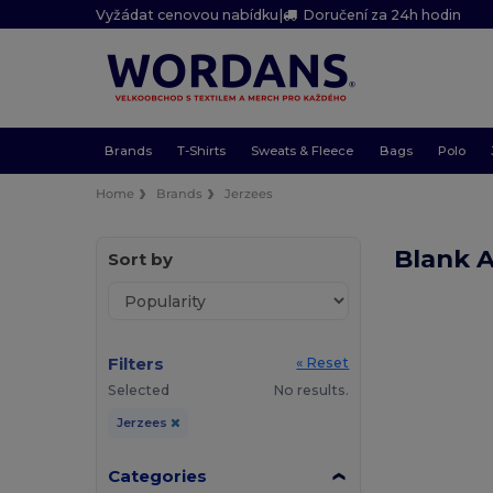
Vyžádat cenovou nabídku
|
Doručení za 24h hodin
Brands
T-Shirts
Sweats & Fleece
Bags
Polo
Home
Brands
Jerzees
Blank 
Sort by
Filters
« Reset
Selected
No results.
Jerzees
Categories