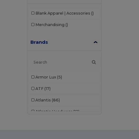
Blank Apparel | Accessories
()
Merchandising
()
Brands
Armor Lux
(5)
ATF
(17)
Atlantis
(86)
Atlantis Headwear
(12)
AWDis
(22)
AWDis Just Hoods
(24)