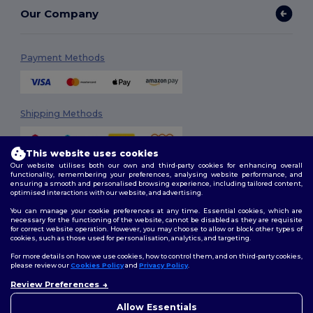
Our Company
Payment Methods
Shipping Methods
This website uses cookies
Our website utilises both our own and third-party cookies for enhancing overall
functionality, remembering your preferences, analysing website performance, and
ensuring a smooth and personalised browsing experience, including tailored content,
optimised interactions with our website, and advertising.
You can manage your cookie preferences at any time. Essential cookies, which are
Follow Us
necessary for the functioning of the website, cannot be disabled as they are requisite
for correct website operation. However, you may choose to allow or block other types of
cookies, such as those used for personalisation, analytics, and targeting.
For more details on how we use cookies, how to control them, and on third-party cookies,
please review our
Cookies Policy
and
Privacy Policy
.
2026. All Rights Reserved
Review Preferences
Terms & Conditions
|
Customization Policy
|
Privacy Policy
|
Cookies
Policy
|
Site Map
Allow Essentials