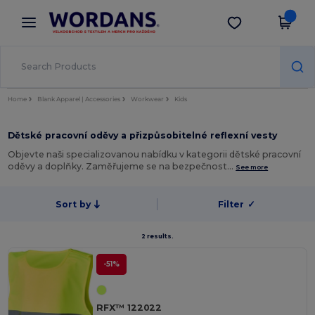
×
Aplikace Wordans
Stáhnout app
Lepší ceny v aplikaci!
Home
Blank Apparel | Accessories
Workwear
Kids
Dětské pracovní oděvy a přizpůsobitelné reflexní vesty
Objevte naši specializovanou nabídku v kategorii dětské pracovní
oděvy a doplňky. Zaměřujeme se na bezpečnost…
See more
Sort by
Filter
✓
2 results.
-51%
RFX™ 122022