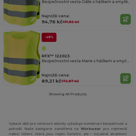
Bezpečnostní vesta Odile s háčkem a smyčkou pro děti ve věku 3–6 let
Najnižší cena:
94,76 kč
191,82 kč
-48%
RFX™ 122023
Bezpečnostní vesta Marie s háčkem a smyčkou pro děti ve věku 7–12 let
Najnižší cena:
89,21 kč
172,87 kč
Showing All Products.
Vybavit děti pro venkovní aktivity vyžaduje kombinaci bezpečnosti a
pohodlí. Naše kategorie zaměřená na
Workwear
pro nejmenší
nabízí řešení, která jsou nejen funkční, ale i vizuálně atraktivní.