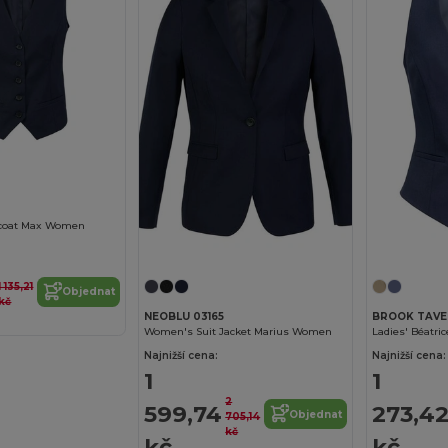
coat Max Women
1 135,21
Objednat
kč
NEOBLU 03165
BROOK TAVE
Women's Suit Jacket Marius Women
Ladies' Béatric
Najnižší cena:
Najnižší cena:
1
1
2
599,74
273,4
Objednat
705,14
kč
kč
kč