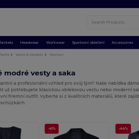
Jackets
Headwear
Workwear
Sportovní oblečení
Accessories
 Pants
Vests & Jackets
Women
 modré vesty a saka
gantní a profesionální vzhled pro svůj tým? Naše nabídka dám
Ať už potřebujete klasickou oblekovou vestu nebo moderní sak
ní firemní outfit. Vyberte si z kvalitních materiálů, které zajiš
 schůzkách.
-41%
-44%