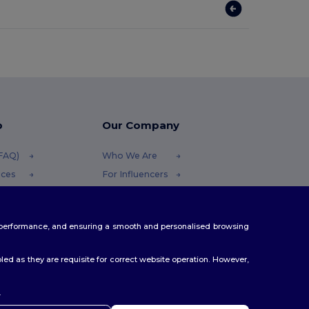
p
Our Company
(FAQ)
Who We Are
ices
For Influencers
funds
Contact Us
thods
Careers Center
te performance, and ensuring a smooth and personalised browsing
s
ed as they are requisite for correct website operation. However,
.
hoj