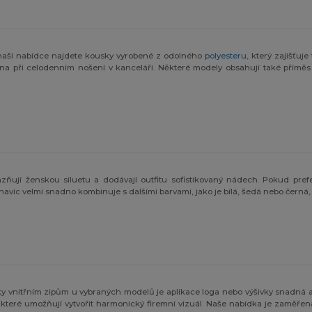
 V naší nabídce najdete kousky vyrobené z odolného
polyesteru
, který zajišťu
na při celodenním nošení v kanceláři. Některé modely obsahují také příměs 
ňují ženskou siluetu a dodávají outfitu sofistikovaný nádech. Pokud pref
avíc velmi snadno kombinuje s dalšími barvami, jako je bílá, šedá nebo čern
íky vnitřním zipům u vybraných modelů je aplikace loga nebo výšivky snadná a
 které umožňují vytvořit harmonický firemní vizuál. Naše nabídka je zaměřen