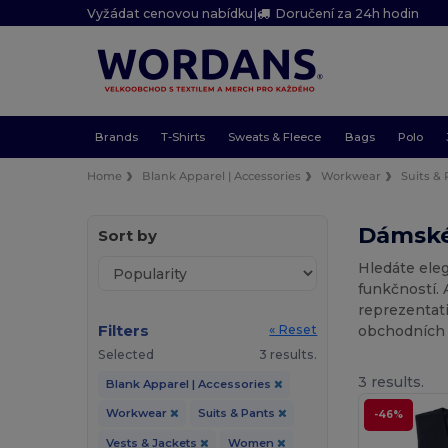
Vyžádat cenovou nabídku
|
Doručení za 24h hodin
Brands
T-Shirts
Sweats & Fleece
Bags
Polo
Home
Blank Apparel | Accessories
Workwear
Suits &
Dámské
Sort by
Hledáte ele
funkčností. 
reprezentativ
Filters
obchodních
« Reset
Selected
3 results.
3 results.
Blank Apparel | Accessories
Workwear
Suits & Pants
-46%
Vests & Jackets
Women