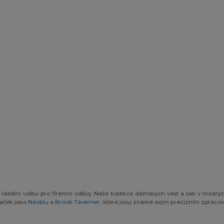
ní ideální volbu pro firemní oděvy. Naše kolekce dámských vest a sak v modr
naček jako
Neoblu
a
Brook Taverner
, které jsou známé svým precizním zpracov