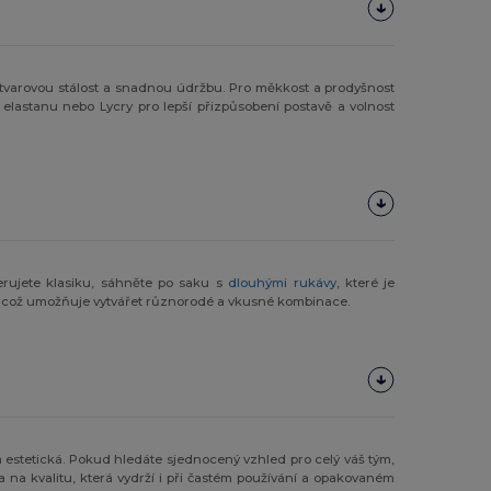
je tvarovou stálost a snadnou údržbu. Pro měkkost a prodyšnost
elastanu nebo Lycry pro lepší přizpůsobení postavě a volnost
erujete klasiku, sáhněte po saku s
dlouhými rukávy
, které je
á, což umožňuje vytvářet různorodé a vkusné kombinace.
 estetická. Pokud hledáte sjednocený vzhled pro celý váš tým,
a na kvalitu, která vydrží i při častém používání a opakovaném