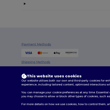
Payment Methods
Shipping Methods
This website uses cookies
Our website utilises both our own and third-party cookies for 
experience, including tailored content, optimised interactions wi
You can manage your cookie preferences at any time. Essential c
you may choose to allow or block other types of cookies, such as 
2026. All Rights Reserved
For more details on how we use cookies, how to control them, an
Terms & Conditions
|
Customization Policy
|
Privacy Po