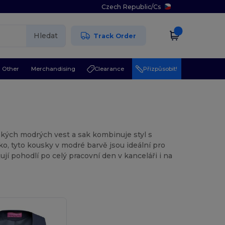
Czech Republic
/
Cs
Hledat
Track Order
Other
Merchandising
Clearance
Přizpůsobit!
ských modrých vest a sak kombinuje styl s
o, tyto kousky v modré barvě jsou ideální pro
ťují pohodlí po celý pracovní den v kanceláři i na