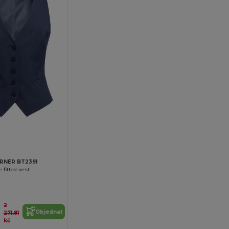
RNER BT2391
e fitted vest
2
2
Objednat
271,81
kč