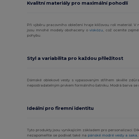
Kvalitní materiály pro maximální pohodlí
Při výběru pracovního oblečení hraje klíčovou roli materiál.
jsou mnohé modely obohaceny o
viskózu
, což oceníte zejmé
pohybu.
Styl a variabilita pro každou příležitost
Dámské oblekové vesty s vypasovaným střihem skvěle zdůraz
nepostradatelným prvkem formálního šatníku. Modrá barva se n
Ideální pro firemní identitu
Tyto produkty jsou vynikajícím základem pro personalizaci. D
nezapomeňte se podívat také na
pánské modré vesty a saka
,