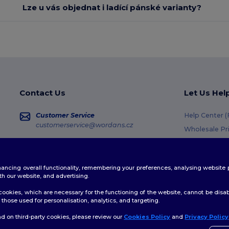
Lze u vás objednat i ladící pánské varianty?
Contact Us
Let Us Hel
Customer Service
Help Center 
customerservice@wordans.cz
Wholesale Pr
Returns & Re
Sales
sales@wordans.cz
Shipping Me
enhancing overall functionality, remembering your preferences, analysing websi
Coupon Code
Order Tracking
th our website, and advertising.
ookies, which are necessary for the functioning of the website, cannot be disabl
those used for personalisation, analytics, and targeting.
d on third-party cookies, please review our
Cookies Policy
and
Privacy Policy
👋
A
licy
|
Cookies Policy
|
Site Map