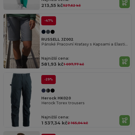
213,55 kč
527,62 kč
-47%
RUSSELL JZ002
Pánské Pracovní Kraťasy s Kapsami a Elastickým Pasem
Najnižší cena:
581,93 kč
1 097,77 kč
-29%
Herock HK020
Herock Torex trousers
Najnižší cena:
1 537,34 kč
2 165,04 kč