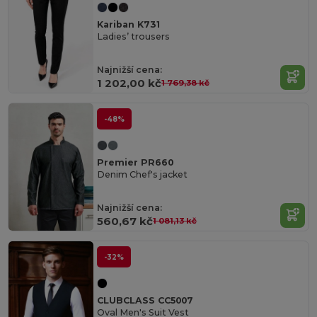
Kariban K731
Ladies’ trousers
Najnižší cena:
1 202,00 kč
1 769,38 kč
-48%
Premier PR660
Denim Chef's jacket
Najnižší cena:
560,67 kč
1 081,13 kč
-32%
CLUBCLASS CC5007
Oval Men's Suit Vest