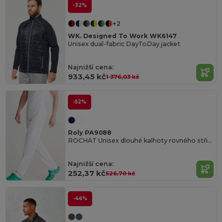
-32%
+2
WK. Designed To Work WK6147
Unisex dual-fabric DayToDay jacket
Najnižší cena:
933,45 kč
1 376,03 kč
-52%
Roly PA9088
ROCHAT Unisex dlouhé kalhoty rovného střihu
Najnižší cena:
252,37 kč
526,70 kč
-46%