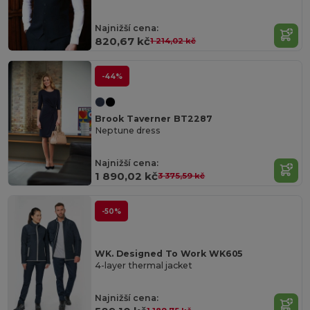
Najnižší cena:
820,67 kč
1 214,02 kč
-44%
Brook Taverner BT2287
Neptune dress
Najnižší cena:
1 890,02 kč
3 375,59 kč
-50%
WK. Designed To Work WK605
4-layer thermal jacket
Najnižší cena: