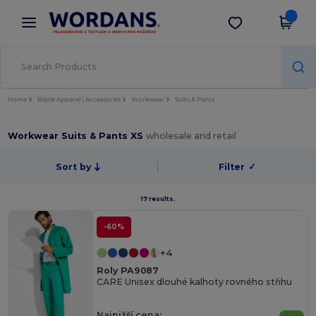
×
Aplikace Wordans
Stáhnout app
Lepší ceny v aplikaci!
Home
Blank Apparel | Accessories
Workwear
Suits & Pants
Workwear Suits & Pants XS
wholesale and retail
Sort by
Filter
✓
17 results.
-60%
+4
Roly PA9087
CARE Unisex dlouhé kalhoty rovného střihu
Najnižší cena: