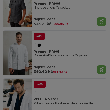
Premier PR906
‘Zip close’ chef’s jacket
Najnižší cena:
535,71 kč
1 000,94 kč
-41%
Premier PR901
‘Essential’ long sleeve chef’s jacket
Najnižší cena:
392,42 kč
665,83 kč
-42%
VELILLA V9005
Zdravotnická Bavlněná Halenka Velilla