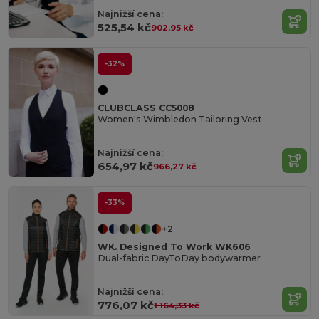
Najnižší cena:
525,54 kč
902,95 kč
-32%
CLUBCLASS CC5008
Women's Wimbledon Tailoring Vest
Najnižší cena:
654,97 kč
966,27 kč
-33%
+2
WK. Designed To Work WK606
Dual-fabric DayToDay bodywarmer
Najnižší cena:
776,07 kč
1 164,33 kč