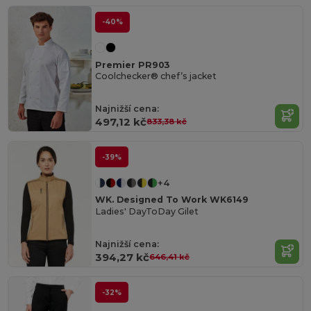
-40%
Premier PR903
Coolchecker® chef’s jacket
Najnižší cena:
497,12 kč
833,38 kč
-39%
+4
WK. Designed To Work WK6149
Ladies' DayToDay Gilet
Najnižší cena:
394,27 kč
646,41 kč
-32%