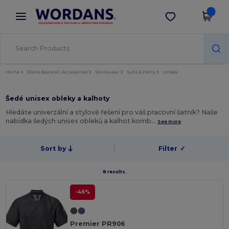
×
Aplikace Wordans
Stáhnout app
Lepší ceny v aplikaci!
Home
Blank Apparel | Accessories
Workwear
Suits & Pants
Unisex
Šedé unisex obleky a kalhoty
Hledáte univerzální a stylové řešení pro váš pracovní šatník? Naše
nabídka šedých unisex obleků a kalhot komb…
See more
Sort by
Filter
✓
8 results.
-46%
Premier PR906