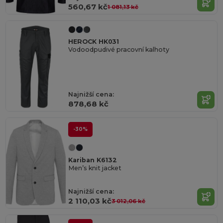
560,67 kč
1 081,13 kč
HEROCK HK031
Vodoodpudivé pracovní kalhoty
Najnižší cena:
878,68 kč
-30%
Kariban K6132
Men’s knit jacket
Najnižší cena:
2 110,03 kč
3 012,06 kč