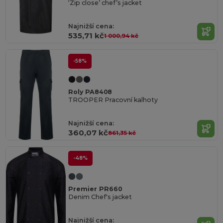
‘Zip close’ chef’s jacket
Najnižší cena:
535,71 kč
1 000,94 kč
-58%
Roly PA8408
TROOPER Pracovní kalhoty
Najnižší cena:
360,07 kč
861,35 kč
-48%
Premier PR660
Denim Chef's jacket
Najnižší cena: