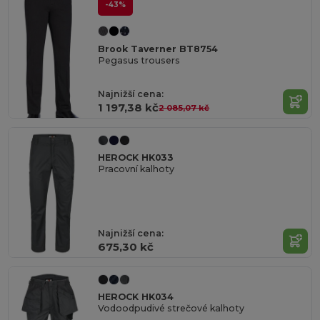
-43%
Brook Taverner BT8754
Pegasus trousers
Najnižší cena:
1 197,38 kč
2 085,07 kč
HEROCK HK033
Pracovní kalhoty
Najnižší cena:
675,30 kč
HEROCK HK034
Vodoodpudivé strečové kalhoty