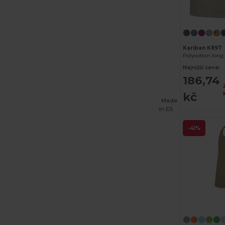
Kariban K897
Polycotton long
Najnižší cena:
186,74
kč
Made
in
ES
-41%