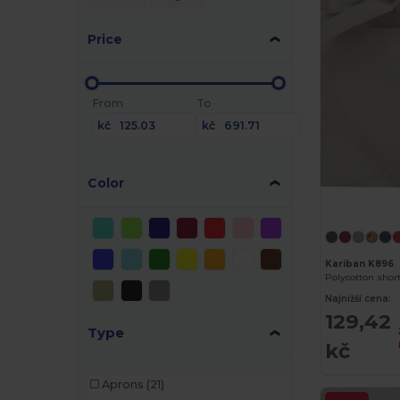
Price
From
To
kč
kč
Color
Kariban K896
Polycotton shor
Najnižší cena:
129,42
Type
kč
Aprons
(21)