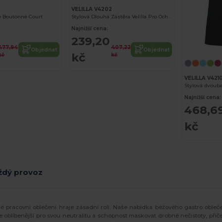
VELILLA V4202
te Boutonné Court
Stylová Dlouhá Zástěra Velilla Pro Ochranu
Najnižší cena:
239,20
477,94
407,22
Objednat
Objednat
kč
kč
kč
VELILLA V421
Najnižší cena:
468,6
kč
aždý provoz
né pracovní oblečení hraje zásadní roli. Naše nabídka béžového gastro obleče
le oblíbenější pro svou neutralitu a schopnost maskovat drobné nečistoty, přič