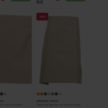
kč
kč
kč
-46%
+5
+4
02
NEWGEN TB203
man court en coton
Tablier de Barman mi-long en coton