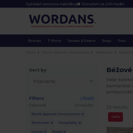
Vyžádat cenovou nabídku
|
Doručení za 24h hodin
Brands
T-Shirts
Sweats & Fleece
Bags
Polo
Home
Blank Apparel | Accessories
Workwear
Hospital
Béžové 
Sort by
Naše kolekce
barmanské z
profesionáln
Filters
« Reset
Selected
23 results.
23 results.
Blank Apparel | Accessories
-44%
Workwear
Hospitality
Unisex
Beige