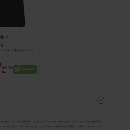
+8
0B
Stylová dvoubarevná zástěra pro profesionály
9
801,72
Objednat
kč
ní je navržena tak, aby splňovala nejvyšší nároky na estetiku,
emž si zachovává svěží a profesionální vzhled. Tato barva navíc