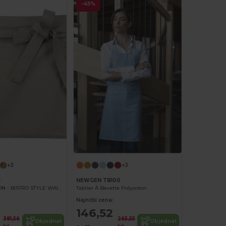
-45%
+3
+3
6
NEWGEN TB100
BARMAN APRON - BISTRO STYLE WAIST APRON
Tablier À Bavette Polycoton
Najnižší cena:
146,52
381,56
265,55
Objednat
Objednat