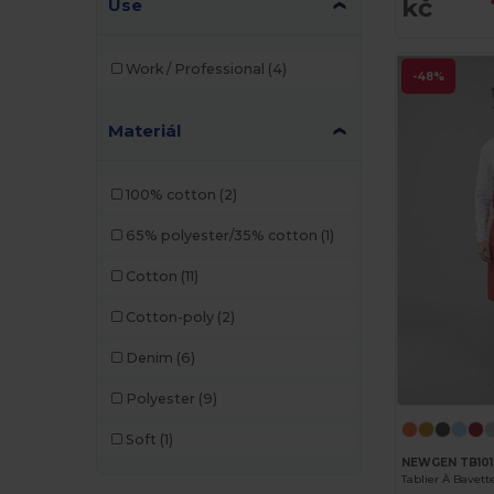
kč
Use
Work / Professional
(4)
-48%
Materiál
100% cotton
(2)
65% polyester/35% cotton
(1)
Cotton
(11)
Cotton-poly
(2)
Denim
(6)
Polyester
(9)
Soft
(1)
NEWGEN TB101
Tablier À Bavet