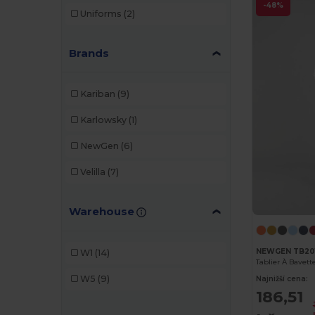
-48%
Uniforms
(2)
Brands
Kariban
(9)
Karlowsky
(1)
NewGen
(6)
Velilla
(7)
Warehouse
NEWGEN TB20
W1
(14)
W5
(9)
Najnižší cena:
186,51