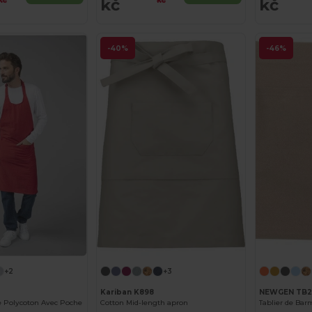
kč
kč
kč
kč
-40%
-46%
+2
+3
Kariban K898
NEWGEN TB2
te Polycoton Avec Poche
Cotton Mid-length apron
Tablier de Bar