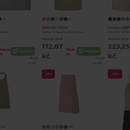
+4
+5
NEWGEN TB200
Kariban K88
 apron
Tablier À Bavette 100% Coton
Najnižší cena:
Najnižší cena:
172,87
223,25
306,45
316,16
Objednat
Objednat
kč
kč
kč
kč
Made
Made
in
ES
in
ES
-41%
-42%
+9
+10