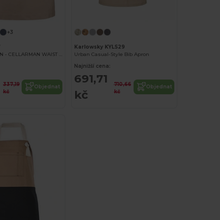
+3
7
Karlowsky KYLS29
CAVISTE APRON - CELLARMAN WAIST APRON
Urban Casual-Style Bib Apron
Najnižší cena:
691,71
337,19
710,66
Objednat
Objednat
kč
kč
kč