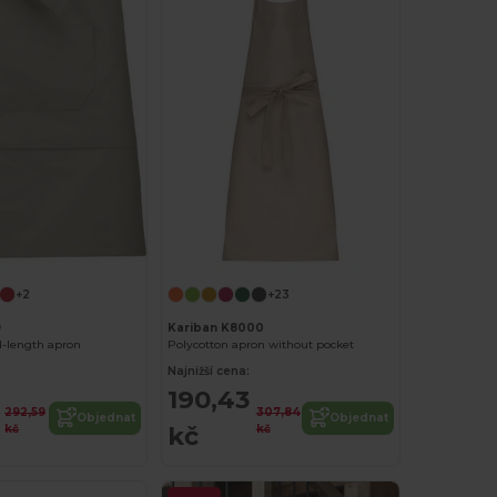
+2
+23
9
Kariban K8000
d-length apron
Polycotton apron without pocket
Najnižší cena:
190,43
292,59
307,84
Objednat
Objednat
kč
kč
kč