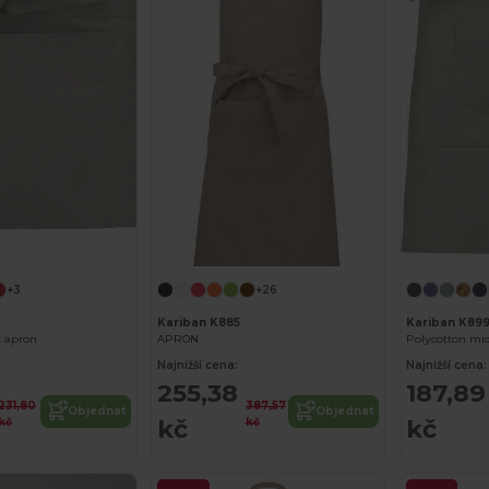
+3
+26
Kariban K885
Kariban K89
t apron
APRON
Polycotton mi
Najnižší cena:
Najnižší cena:
255,38
187,89
231,80
387,57
Objednat
Objednat
kč
kč
kč
kč