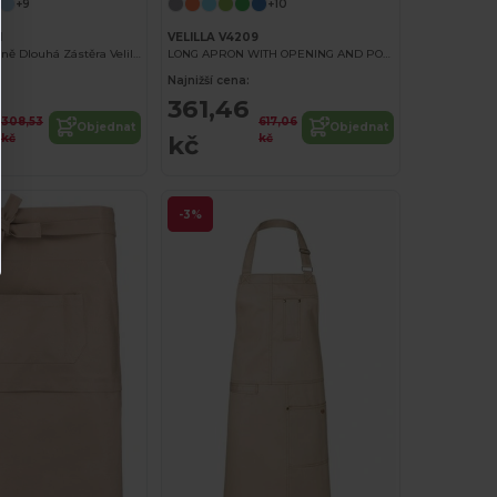
+9
+10
1
VELILLA V4209
Praktická Středně Dlouhá Zástěra Velilla
LONG APRON WITH OPENING AND POCKETS
Najnižší cena:
361,46
308,53
617,06
Objednat
Objednat
kč
kč
kč
-3%