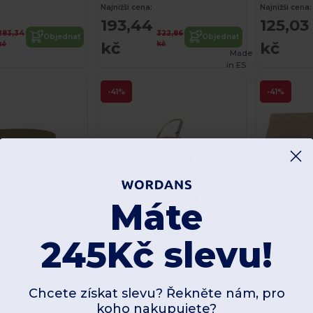
Najnižší cena:
Najnižší cena:
193,44
125,03
283,34
322,86
Objednat
Objednat
kč
kč
kč
kč
Made
in
ES
-41%
-41%
Máte
245Kč slevu!
Chcete získat slevu? Řekněte nám, pro
koho nakupujete?