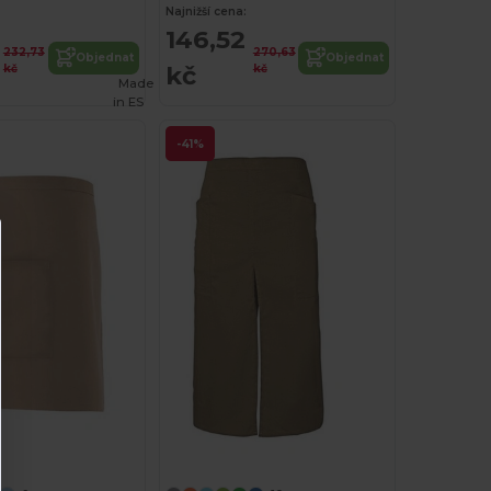
Najnižší cena:
146,52
232,73
270,63
Objednat
Objednat
kč
kč
kč
Made
in
ES
-41%