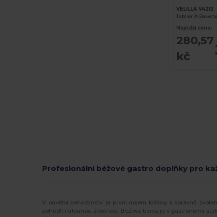
VELILLA V4212
Tablier À Bavet
Najnižší cena:
280,57
kč
Profesionální béžové gastro doplňky pro k
V odvětví pohostinství je první dojem klíčový a správně zvole
pohodlí i dlouhou životnost. Béžová barva je v gastronomii stá