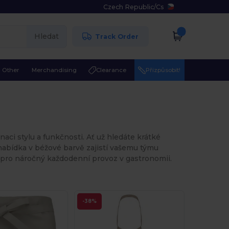
Czech Republic
/
Cs
Hledat
Track Order
Other
Merchandising
Clearance
Přizpůsobit!
ci stylu a funkčnosti. Ať už hledáte krátké
abídka v béžové barvě zajistí vašemu týmu
y pro náročný každodenní provoz v gastronomii.
-38%