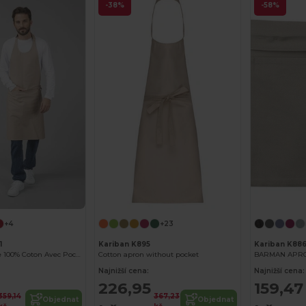
-38%
-58%
+4
+23
1
Kariban K895
Kariban K88
Tablier À Bavette 100% Coton Avec Poche
Cotton apron without pocket
Najnižší cena:
Najnižší cena:
226,95
159,47
359,14
367,23
Objednat
Objednat