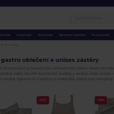
Jackets
Headwear
Workwear
Sportovní oblečení
Accessories
ity
Unisex
gastro oblečení a unisex zástěry
 23 béžových produktů pro pohostinství nabízí ideální kombina
ástěry nebo dlouhé kuchařské modely s laclem, naše unisex n
í vzhled. Vyberte si z odolných materiálů, které jsou navržen
-34%
-36%