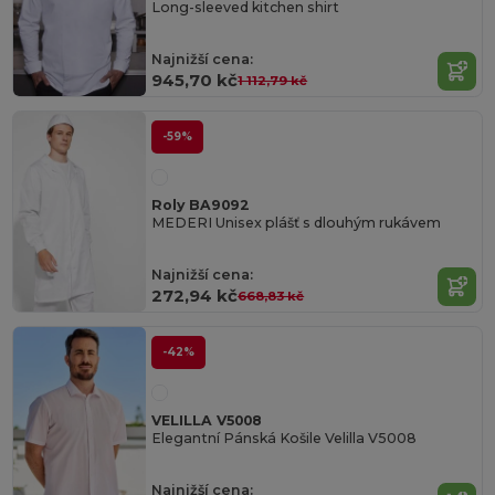
Long-sleeved kitchen shirt
Najnižší cena:
945,70 kč
1 112,79 kč
-59%
Roly BA9092
MEDERI Unisex plášť s dlouhým rukávem
Najnižší cena:
272,94 kč
668,83 kč
-42%
VELILLA V5008
Elegantní Pánská Košile Velilla V5008
Najnižší cena: