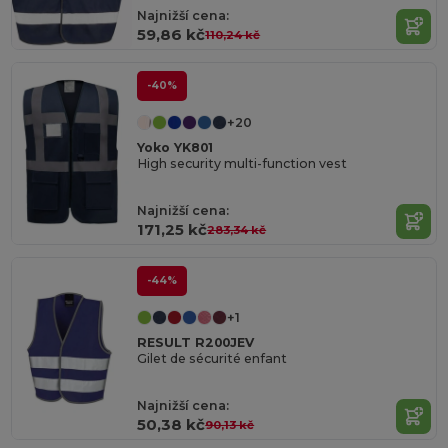
Najnižší cena:
59,86 kč
110,24 kč
-40%
+20
Yoko YK801
High security multi-function vest
Najnižší cena:
171,25 kč
283,34 kč
-44%
+1
RESULT R200JEV
Gilet de sécurité enfant
Najnižší cena:
50,38 kč
90,13 kč