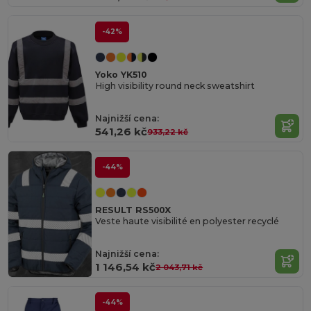
-42%
Yoko YK510
High visibility round neck sweatshirt
Najnižší cena:
541,26 kč
933,22 kč
-44%
RESULT RS500X
Veste haute visibilité en polyester recyclé
Najnižší cena:
1 146,54 kč
2 043,71 kč
-44%