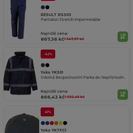
RESULT RS303
Pantalon Stretch imperméable
Najnižší cena:
867,36 kč
1 547,97 kč
-42%
Yoko YK301
Odolná Bezpečnostní Parka do Nepříznivého Počasí
Najnižší cena:
866,43 kč
1 502,45 kč
-41%
Yoko YKTFC1