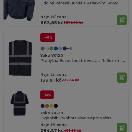
Odolná Pánská Bunda s Reflexními Prvky
Najnižší cena:
683,85 kč
1 214,02 kč
-40%
+6
Yoko YK120
Prodyšná Bezpečnostní Vesta s Reflexními Pruhy
Najnižší cena:
133,81 kč
222,56 kč
-41%
Yoko YK210
High visibility short-sleeved polo shirt
Najnižší cena:
284,27 kč
485,56 kč