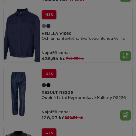
-42%
VELILLA V1060
Ochranná Bavlněná Svařovací Bunda Velilla
Najnižší cena:
435,64 kč
746,02 kč
-42%
RESULT RS226
Odolné Letní Nepromokavé Kalhoty RS226
Najnižší cena:
128,03 kč
222,56 kč
-42%