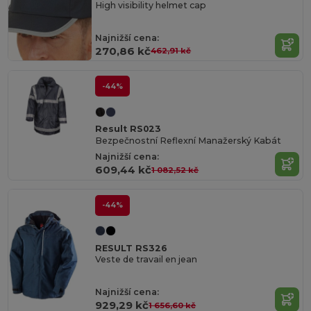
High visibility helmet cap
Najnižší cena:
270,86 kč
462,91 kč
-44%
Result RS023
Bezpečnostní Reflexní Manažerský Kabát
Najnižší cena:
609,44 kč
1 082,52 kč
-44%
RESULT RS326
Veste de travail en jean
Najnižší cena:
929,29 kč
1 656,60 kč