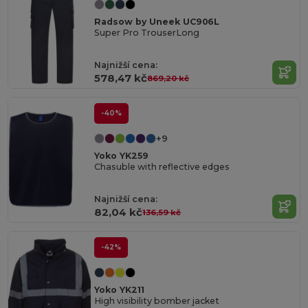
Radsow by Uneek UC906L
Super Pro TrouserLong
Najnižší cena:
578,47 kč
869,20 kč
-40%
+9
Yoko YK259
Chasuble with reflective edges
Najnižší cena:
82,04 kč
136,59 kč
-42%
Yoko YK211
High visibility bomber jacket