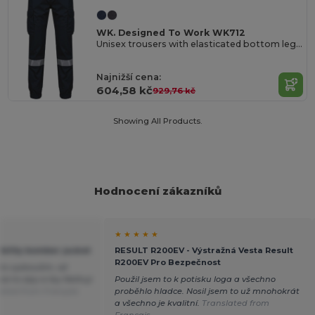
WK. Designed To Work WK712
Unisex trousers with elasticated bottom leg and reflective band
Najnižší cena:
604,58 kč
929,76 kč
Showing All Products.
Hodnocení zákazníků
★ ★ ★ ★ ★
ibility bomber jacket
RESULT R200EV - Výstražná Vesta Result
R200EV Pro Bezpečnost
to vyzkouším, až
za to zipy a lisy Nelituji
Použil jsem to k potisku loga a všechno
ated from Français
proběhlo hladce. Nosil jsem to už mnohokrát
a všechno je kvalitní.
Translated from