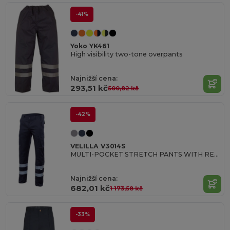
-41%
Yoko YK461
High visibility two-tone overpants
Najnižší cena:
293,51 kč
500,82 kč
-42%
VELILLA V3014S
MULTI-POCKET STRETCH PANTS WITH REFLECTIVE STRIPES
Najnižší cena:
682,01 kč
1 173,58 kč
-33%