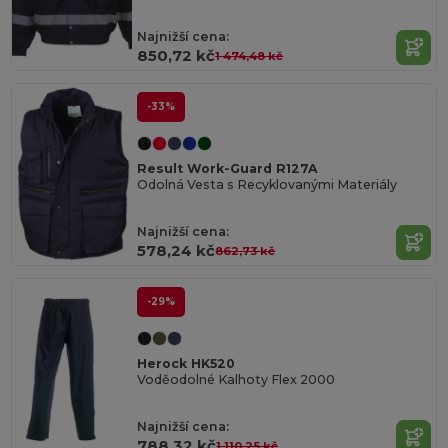
Najnižší cena:
850,72 kč
1 474,48 kč
-33%
Result Work-Guard R127A
Odolná Vesta s Recyklovanými Materiály
Najnižší cena:
578,24 kč
862,73 kč
-29%
Herock HK520
Voděodolné Kalhoty Flex 2000
Najnižší cena:
788,32 kč
1 110,25 kč