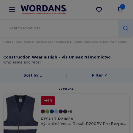
×
Aplikace Wordans
Stáhnout app
Lepší ceny v aplikaci!
Home
Blank Apparel | Accessories
Workwear
Construction Wear & High - Vis
Unisex
Construction Wear & High - Vis Unisex Námořnictvo
wholesale and retail
Sort by
Filter
✓
27 results.
-46%
+6
RESULT R200EV
Výstražná Vesta Result R200EV Pro Bezpečnost