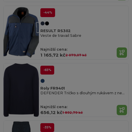
-44%
RESULT RS302
Veste de travail Sabre
Najnižší cena:
1 165,72 kč
2 079,07 kč
-65%
Roly FR9401
DEFENDER Tričko s dlouhým rukávem z nehořlavé látky
Najnižší cena:
656,12 kč
1 892,79 kč
-35%