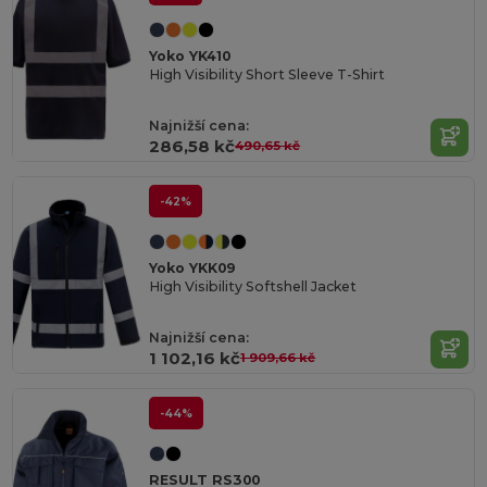
Yoko YK410
High Visibility Short Sleeve T-Shirt
Najnižší cena:
286,58 kč
490,65 kč
-42%
Yoko YKK09
High Visibility Softshell Jacket
Najnižší cena:
1 102,16 kč
1 909,66 kč
-44%
RESULT RS300