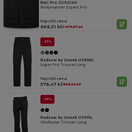
B&C Pro CGJUC40
Bodywarmer Expert Pro
Najnižší cena:
868,51 kč
1 479,57 kč
-33%
Radsow by Uneek UC906L
Super Pro TrouserLong
Najnižší cena:
578,47 kč
869,20 kč
-36%
Radsow by Uneek UC901L
Workwear Trouser Long