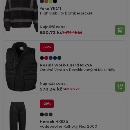
Yoko YK211
High visibility bomber jacket
Najnižší cena:
850,72 kč
1 474,48 kč
-33%
Result Work-Guard R127A
Odolná Vesta s Recyklovanými Materiály
Najnižší cena:
578,24 kč
862,73 kč
-29%
Herock HK520
Voděodolné Kalhoty Flex 2000