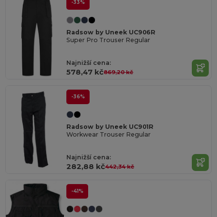
-33%
Radsow by Uneek UC906R
Super Pro Trouser Regular
Najnižší cena:
578,47 kč
869,20 kč
-36%
Radsow by Uneek UC901R
Workwear Trouser Regular
Najnižší cena:
282,88 kč
442,34 kč
-41%