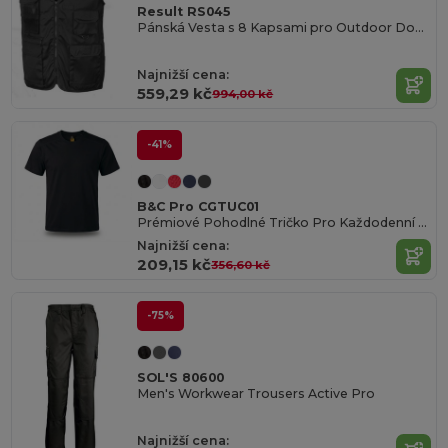
Result RS045
Pánská Vesta s 8 Kapsami pro Outdoor Dobrodružství
Najnižší cena:
559,29 kč
994,00 kč
-41%
B&C Pro CGTUC01
Prémiové Pohodlné Tričko Pro Každodenní Nošení
Najnižší cena:
209,15 kč
356,60 kč
-75%
SOL'S 80600
Men's Workwear Trousers Active Pro
Najnižší cena: