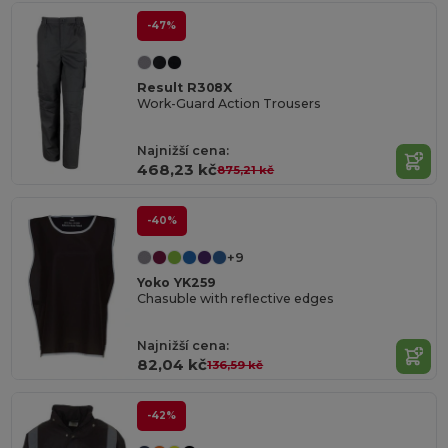
-47%
Result R308X
Work-Guard Action Trousers
Najnižší cena:
468,23 kč
875,21 kč
-40%
+9
Yoko YK259
Chasuble with reflective edges
Najnižší cena:
82,04 kč
136,59 kč
-42%