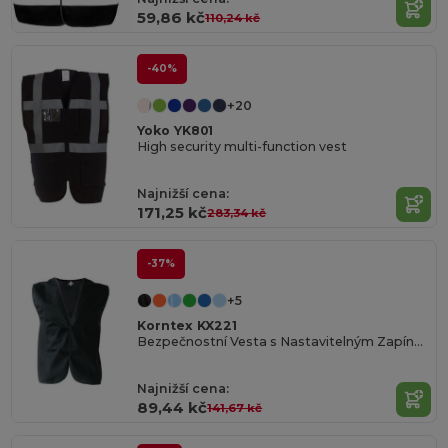
59,86 kč
110,24 kč
-40%
+20
Yoko YK801
High security multi-function vest
Najnižší cena:
171,25 kč
283,34 kč
-37%
+5
Korntex KX221
Bezpečnostní Vesta s Nastavitelným Zapínáním
Najnižší cena:
89,44 kč
141,67 kč