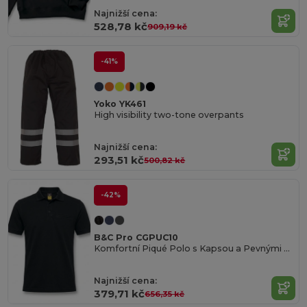
Najnižší cena:
528,78 kč
909,19 kč
-41%
Yoko YK461
High visibility two-tone overpants
Najnižší cena:
293,51 kč
500,82 kč
-42%
B&C Pro CGPUC10
Komfortní Piqué Polo s Kapsou a Pevnými Švy
Najnižší cena:
379,71 kč
656,35 kč