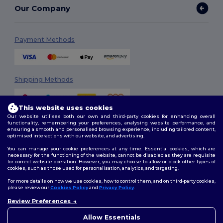
Our Company
Payment Methods
Shipping Methods
This website uses cookies
Our website utilises both our own and third-party cookies for enhancing overall
functionality, remembering your preferences, analysing website performance, and
ensuring a smooth and personalised browsing experience, including tailored content,
optimised interactions with our website, and advertising.
You can manage your cookie preferences at any time. Essential cookies, which are
Follow Us
necessary for the functioning of the website, cannot be disabled as they are requisite
for correct website operation. However, you may choose to allow or block other types of
cookies, such as those used for personalisation, analytics, and targeting.
For more details on how we use cookies, how to control them, and on third-party cookies,
please review our
Cookies Policy
and
Privacy Policy
.
2026. All Rights Reserved
Terms & Conditions
|
Customization Policy
|
Privacy Policy
|
Cookies
Review Preferences
👋
Ahoj
Policy
|
Site Map
Pokud máte jakékoli dotazy
Allow Essentials
nebo obavy, můžete nás