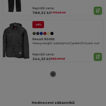
Najnižší cena:
788,32 kč
1 110,25 kč
-48%
Result RS095
Heavyweight waterproof jacket/trouser suit
Najnižší cena:
344,35 kč
662,59 kč
Hodnocení zákazníků