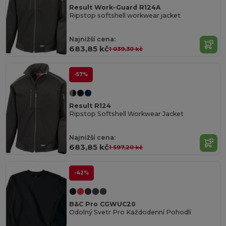
Result Work-Guard R124A
Ripstop softshell workwear jacket
Najnižší cena:
683,85 kč
1 039,30 kč
-57%
Result R124
Ripstop Softshell Workwear Jacket
Najnižší cena:
683,85 kč
1 597,20 kč
-42%
B&C Pro CGWUC20
Odolný Svetr Pro Každodenní Pohodlí