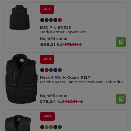
-45%
B&C Pro BC835
Bodywarmer Expert Pro
Najnižší cena:
868,51 kč
1 573,63 kč
-43%
Result Work-Guard R127
Odolná Vesta Lance pro Venkovní Dobrodružství
Najnižší cena:
578,24 kč
1 020,58 kč
-44%