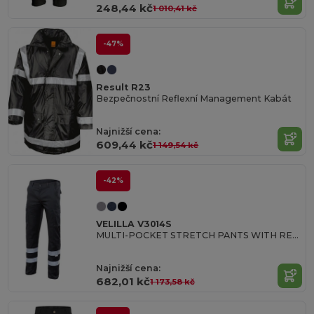
248,44 kč
1 010,41 kč
-47%
Result R23
Bezpečnostní Reflexní Management Kabát
Najnižší cena:
609,44 kč
1 149,54 kč
-42%
VELILLA V3014S
MULTI-POCKET STRETCH PANTS WITH REFLECTIVE STRIPES
Najnižší cena:
682,01 kč
1 173,58 kč