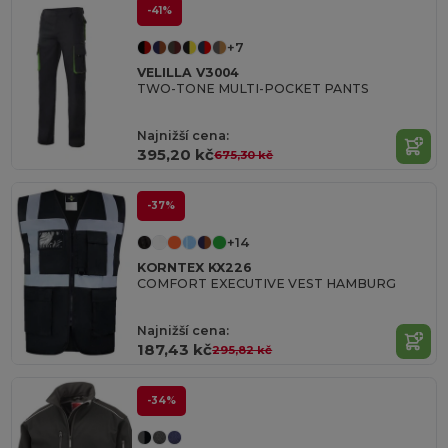
-41%
+7
VELILLA V3004
TWO-TONE MULTI-POCKET PANTS
Najnižší cena:
395,20 kč
675,30 kč
-37%
+14
KORNTEX KX226
COMFORT EXECUTIVE VEST HAMBURG
Najnižší cena:
187,43 kč
295,82 kč
-34%