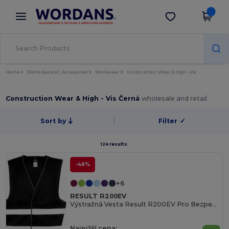
×
Aplikace Wordans
Stáhnout app
Lepší ceny v aplikaci!
Home
Blank Apparel | Accessories
Workwear
Construction Wear & High - Vis
Construction Wear & High - Vis Černá
wholesale and retail
Sort by
Filter
✓
124 results.
-46%
+6
RESULT R200EV
Výstražná Vesta Result R200EV Pro Bezpečnost
Najnižší cena: