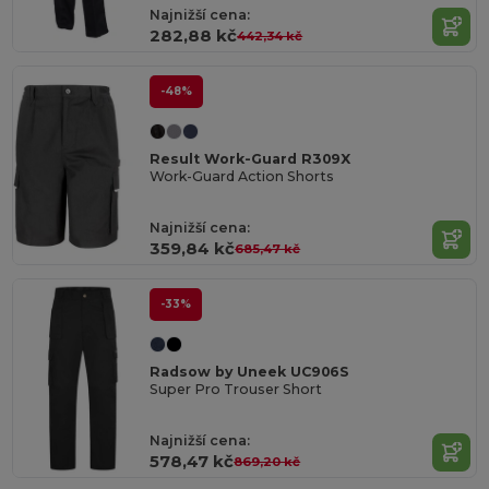
Najnižší cena:
282,88 kč
442,34 kč
-48%
Result Work-Guard R309X
Work-Guard Action Shorts
Najnižší cena:
359,84 kč
685,47 kč
-33%
Radsow by Uneek UC906S
Super Pro Trouser Short
Najnižší cena:
578,47 kč
869,20 kč