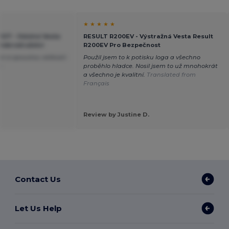
★ ★ ★ ★ ★
127 - Odolná Vesta
RESULT R200EV - Výstražná Vesta Result
Dobrodružství
R200EV Pro Bezpečnost
 a spoustou velikostí.
Použil jsem to k potisku loga a všechno
n
proběhlo hladce. Nosil jsem to už mnohokrát
a všechno je kvalitní.
Translated from
Français
Review by Justine D.
Contact Us
Let Us Help