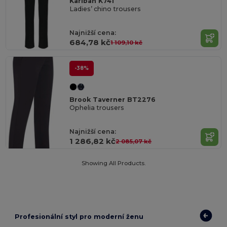
Kariban K741
Ladies’ chino trousers
Najnižší cena:
684,78 kč
1 109,10 kč
-38%
Brook Taverner BT2276
Ophelia trousers
Najnižší cena:
1 286,82 kč
2 085,07 kč
Showing All Products.
Profesionální styl pro moderní ženu