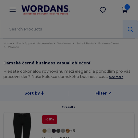
×
Aplikace Wordans
Stáhnout app
Lepší ceny v aplikaci!
Home
Blank Apparel | Accessories
Workwear
Suits & Pants
Business Casual
Women
Dámské černé business casual oblečení
Hledáte dokonalou rovnováhu mezi elegancí a pohodlím pro váš
pracovní den? Naše kolekce dámského business cas…
See more
Sort by
Filter
✓
2 results.
-38%
+6