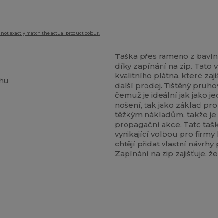
 not exactly match the actual product colour.
Taška přes rameno z bavln
díky zapínání na zip. Tato 
kvalitního plátna, které za
ahu
další prodej. Tištěný pruh
čemuž je ideální jak jako
nošení, tak jako základ pr
těžkým nákladům, takže je
propagační akce. Tato tašk
vynikající volbou pro firmy
chtějí přidat vlastní návrhy
Zapínání na zip zajišťuje, ž