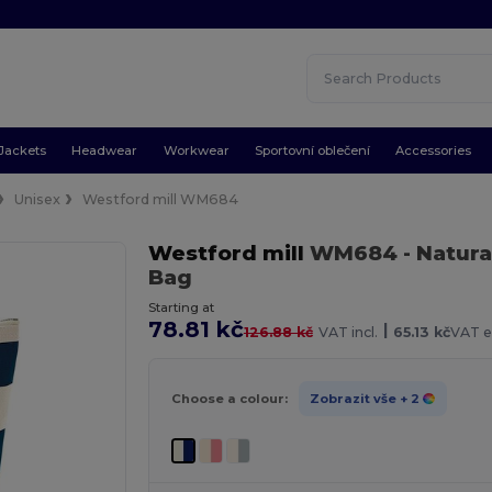
Jackets
Headwear
Workwear
Sportovní oblečení
Accessories
Unisex
Westford mill WM684
Westford mill
WM684
- Natur
Bag
Starting at
78.81 kč
|
126.88 kč
VAT incl.
65.13 kč
VAT e
Choose a colour:
Zobrazit vše
+ 2