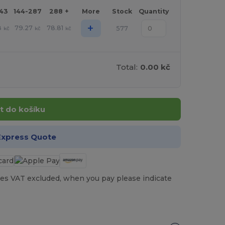
143
144-287
288 +
More
Stock
Quantity
+
8
79.27
78.81
577
kč
kč
kč
Total:
0.00 kč
t do košíku
Express Quote
es VAT excluded, when you pay please indicate