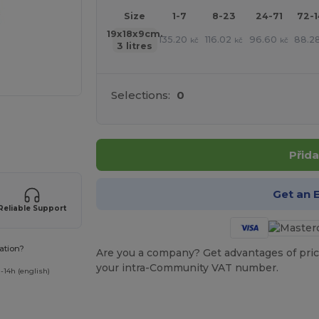
Size
1-7
8-23
24-71
72-
19x18x9cm.
135.20
116.02
96.60
88.2
kč
kč
kč
3 litres
Selections:
0
 své produkty
Přida
Get an 
Reliable Support
ation?
Are you a company? Get advantages of pric
your intra-Community VAT number.
-14h (english)