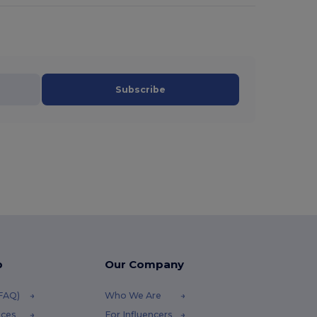
Subscribe
p
Our Company
(FAQ)
Who We Are
ices
For Influencers