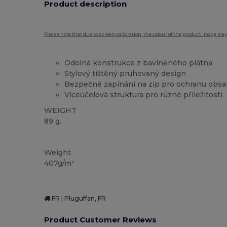
Product description
Please note that due to screen calibration, the colour of the product image may
Odolná konstrukce z bavlněného plátna
Stylový tištěný pruhovaný design
Bezpečné zapínání na zip pro ochranu obs
Víceúčelová struktura pro různé příležitosti
WEIGHT
89 g.
Vysoké zásoby
Weight
407g/m²
FR | Pluguffan, FR
Product Customer Reviews