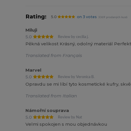
Rating:
5.0
on 3 votes
3369 prodaných kusů
Miluji
5.0
Review by cecilia j.
Pěkná velikost Krásný, odolný materiál Perfek
Translated from Français
Marvel
5.0
Review by Veronica B.
Opravdu se mi líbí tyto kosmetické kufry, skvě
Translated from Italian
Námořní souprava
5.0
Review by Nat
Velmi spokojen s mou objednávkou