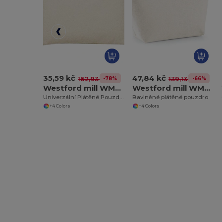
35,59 kč
47,84 kč
-78%
-66%
162,93 kč
139,13 kč
Westford mill WM530
Westford mill WM540
Univerzální Plátěné Pouzdro Westford Mill
Bavlněné plátěné pouzdro
+4 Colors
+4 Colors