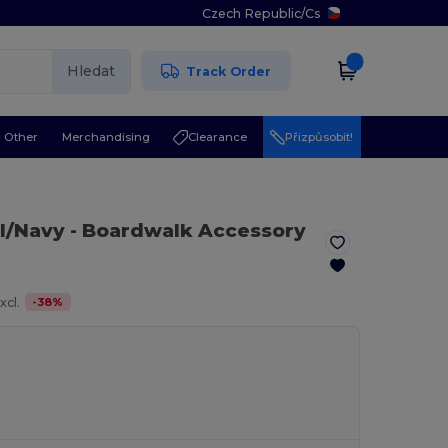
Czech Republic
/
Cs
Hledat
Track Order
Other
Merchandising
Clearance
Přizpůsobit!
al/Navy
- Boardwalk Accessory
-
38
%
xcl.