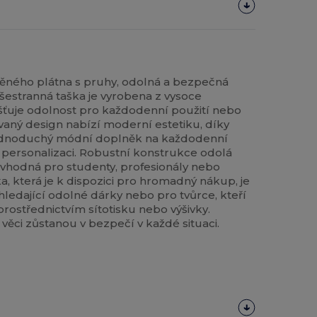
ěného plátna s pruhy, odolná a bezpečná
všestranná taška je vyrobena z vysoce
jišťuje odolnost pro každodenní použití nebo
ovaný design nabízí moderní estetiku, díky
 jednoduchý módní doplněk na každodenní
o personalizaci. Robustní konstrukce odolá
 vhodná pro studenty, profesionály nebo
a, která je k dispozici pro hromadný nákup, je
 hledající odolné dárky nebo pro tvůrce, kteří
 prostřednictvím sítotisku nebo výšivky.
e věci zůstanou v bezpečí v každé situaci.