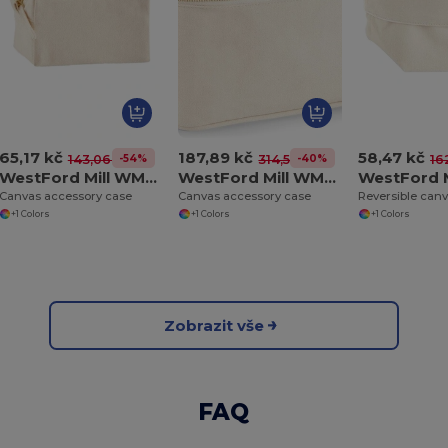
65,17 kč
187,89 kč
58,47 kč
-54%
-40%
143,06 kč
314,54 kč
16
WestFord Mill WM552
WestFord Mill WM558
Canvas accessory case
Canvas accessory case
Reversible can
+1 Colors
+1 Colors
+1 Colors
Zobrazit vše
FAQ