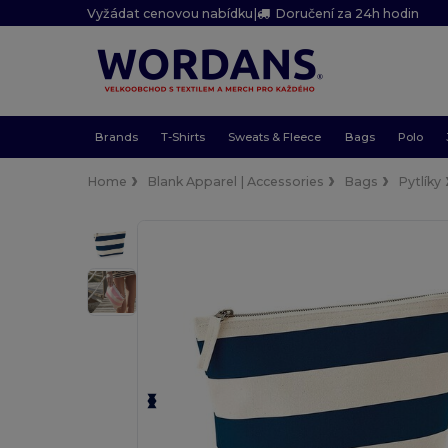
Vyžádat cenovou nabídku
|
Doručení za 24h hodin
Brands
T-Shirts
Sweats & Fleece
Bags
Polo
Home
Blank Apparel | Accessories
Bags
Pytlíky