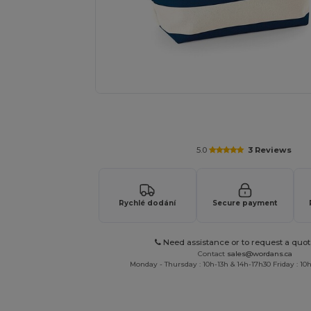
Vyžádejte si individuální nabídku pro
5.0
3 Reviews
Rychlé dodání
Secure payment
Need assistance or to request a quot
Contact
sales@wordans.ca
Monday - Thursday : 10h-13h & 14h-17h30 Friday : 10h