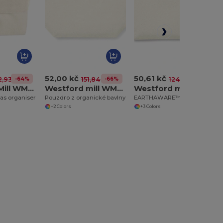
52,00 kč
50,61 kč
-64%
-66%
-59%
2,93 kč
151,84 kč
124,34 kč
WestFord Mill WM572
Westford mill WM840
Westford mill WM830
vas organiser
Pouzdro z organické bavlny
EARTHAWARE™ ORGANIC ACCESSORY POUCH
+2 Colors
+3 Colors