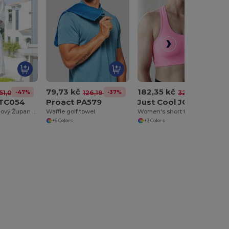
79,73 kč
182,35 kč
-47%
-37%
-43%
51,02 kč
126,19 kč
321,24 kč
 TC054
Proact PA579
Just Cool JC017
Elegantní Saténový Župan Towel City
Waffle golf towel
Women's short tank top
+6 Colors
+3 Colors