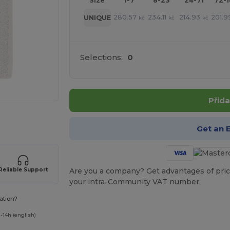
Size
1-7
8-23
24-71
72-
280.57
234.11
214.93
201.9
UNIQUE
kč
kč
kč
Selections:
0
Přida
 své produkty
Get an 
Are you a company? Get advantages of pric
Reliable Support
your intra-Community VAT number.
ation?
-14h (english)