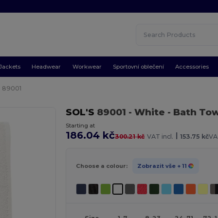
Jackets
Headwear
Workwear
Sportovní oblečení
Accessories
S 89001
SOL'S
89001
- White
- Bath Tow
Starting at
186.04 kč
|
300.21 kč
VAT incl.
153.75 kč
VA
Choose a colour:
Zobrazit vše
+ 11