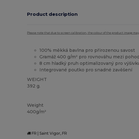
Product description
Please note that due to screen calibration, the colour of the product image may
100% měkká bavlna pro přirozenou savost
Gramáž 400 g/m² pro rovnováhu mezi pohod
8 cm hladký pruh optimalizovaný pro výšivk
Integrované poutko pro snadné zavěšení
WEIGHT
392 g.
Vysoké zásoby
Weight
400g/m²
FR | Saint Vigor, FR