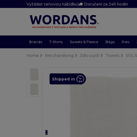
Vyžádat cenovou nabídku
|
Doručení za 24h hodin
Brands
T-Shirts
Sweats & Fleece
Bags
Polo
Home
Merchandising
Jídlo a pití
Towels
SOL'
Shipped in