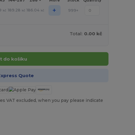
143
144-287
288 +
More
Stock
Quantity
+
9
189.28
186.04
999+
kč
kč
kč
Total:
0.00 kč
t do košíku
Express Quote
es VAT excluded, when you pay please indicate