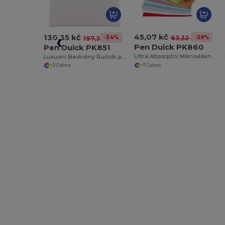
45,07 kč
130,35 kč
-29%
63,32 kč
-34%
197,37 kč
Pen Duick PK860
Pen Duick PK851
Ultra Absorpční Mikrovláknový Ručník Pen Duick
Luxusní Bavlněný Ručník pro Každodenní Použití
+7 Colors
+2 Colors