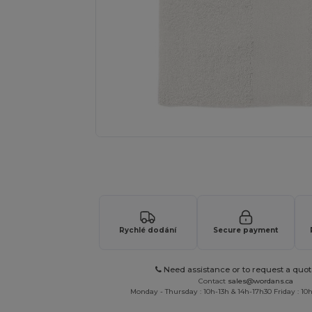
Vyžádejte si individuální nabídku pro
Rychlé dodání
Secure payment
Need assistance or to request a quot
Contact
sales@wordans.ca
Monday - Thursday : 10h-13h & 14h-17h30 Friday : 10h