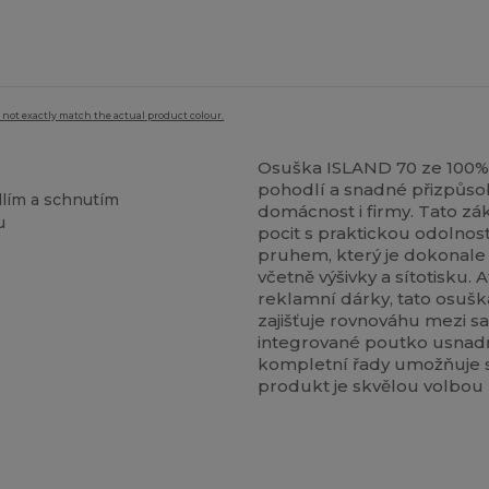
 not exactly match the actual product colour.
Osuška ISLAND 70 ze 100% 
pohodlí a snadné přizpůsobe
lím a schnutím
domácnost i firmy. Tato z
u
pocit s praktickou odolnos
pruhem, který je dokonale
včetně výšivky a sítotisku.
reklamní dárky, tato osušk
zajišťuje rovnováhu mezi s
integrované poutko usnadň
kompletní řady umožňuje s
produkt je skvělou volbou