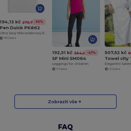
194,13 kč
-30%
275,71 kč
Pen Duick PK862
Ultra Savý Mikrovláknový Ručník do Koupelny
+10 Colors
192,51 kč
507,52 kč
-47%
364,23 kč
9
SF Mini SM064
Towel city
Leggings for children
+1 Colors
+2 Colors
Zobrazit vše
FAQ