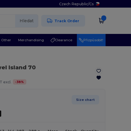
Czech Republic
/
Cs
Hledat
Track Order
Other
Merchandising
Clearance
Přizpůsobit!
el Island 70
-
38
%
T excl.
Size chart