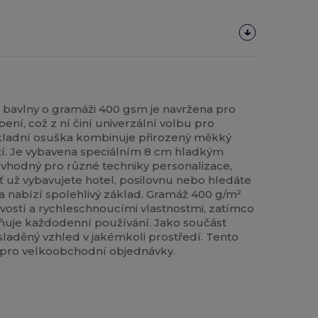
bavlny o gramáži 400 gsm je navržena pro
ní, což z ní činí univerzální volbu pro
ákladní osuška kombinuje přirozený měkký
tí. Je vybavena speciálním 8 cm hladkým
 vhodný pro různé techniky personalizace,
 Ať už vybavujete hotel, posilovnu nebo hledáte
a nabízí spolehlivý základ. Gramáž 400 g/m²
avostí a rychleschnoucími vlastnostmi, zatímco
uje každodenní používání. Jako součást
laděný vzhled v jakémkoli prostředí. Tento
 pro velkoobchodní objednávky.