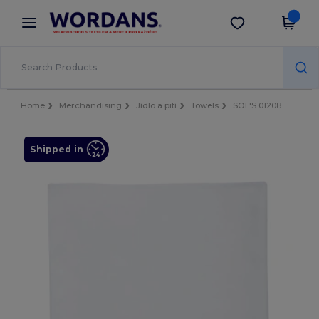
×
Aplikace Wordans
Stáhnout app
Lepší ceny v aplikaci!
Home
Merchandising
Jídlo a pití
Towels
SOL'S 01208
Shipped in