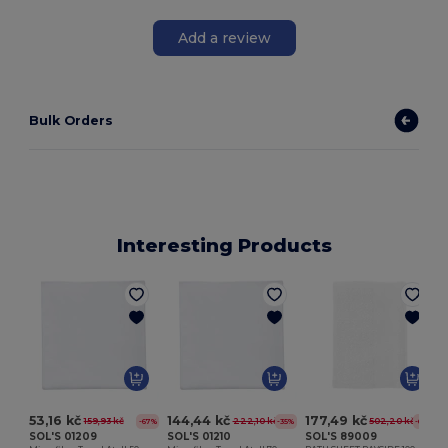
Add a review
Bulk Orders
Interesting Products
H
53,16 kč
144,44 kč
177,49 kč
159,93 kč
222,10 kč
502,20 kč
-67%
-35%
-65%
SOL'S 01209
SOL'S 01210
SOL'S 89009