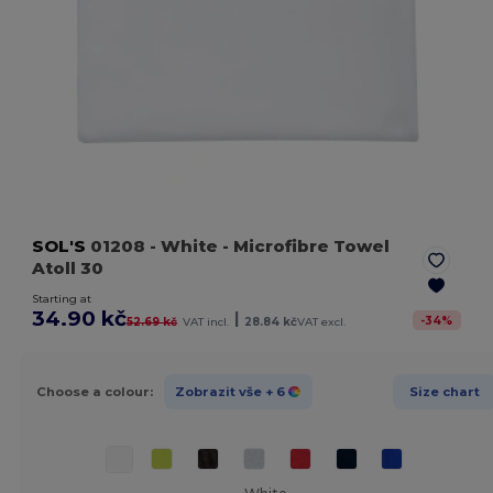
SOL'S
01208
- White
- Microfibre Towel
Atoll 30
Starting at
34.90 kč
|
-
34
%
52.69 kč
VAT incl.
28.84 kč
VAT excl.
Choose a colour:
Zobrazit vše
+ 6
Size chart