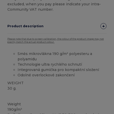
excluded, when you pay please indicate your intra-
Community VAT number.
Product description
Please note that due to screen calibration, the colour of the product image may not
exactly match the actual product colour.
Směs mikrovlákna 190 g/m² polyesteru a
polyamidu
Technologie ultra rychlého schnutí
Integrovaná gumička pro kompaktní složení
Odolné overlockové zakončení
WEIGHT
30 g.
Vysoké zásoby
Weight
190g/m²