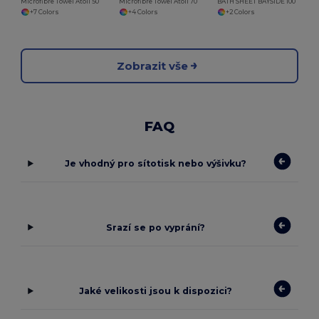
Microfibre Towel Atoll 50
Microfibre Towel Atoll 70
BATH SHEET BAYSIDE 100
+7 Colors
+4 Colors
+2 Colors
Zobrazit vše
FAQ
Je vhodný pro sítotisk nebo výšivku?
Srazí se po vyprání?
Jaké velikosti jsou k dispozici?