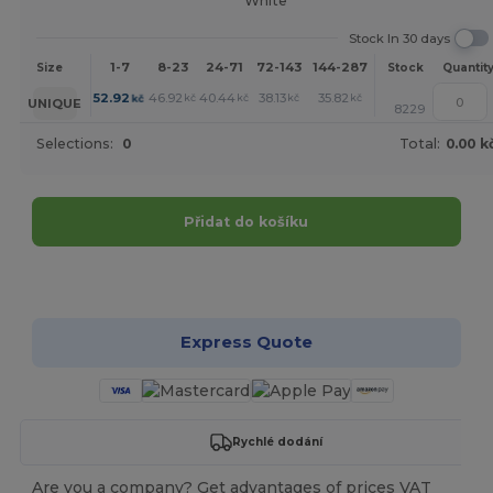
White
Stock In 30 days
1-7
8-23
24-71
72-143
144-287
288 +
More
Size
Stock
Quantit
+
52.92
46.92
40.44
38.13
35.82
34.90
kč
kč
kč
kč
kč
kč
UNIQUE
8229
Selections:
0
Total:
0.00 k
Přidat do košíku
Přizpůsobte si to!
Express Quote
Rychlé dodání
Are you a company? Get advantages of prices VAT