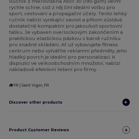
Ručník z mikrovlákna Atoll 30 (190 gsm) velmi
rychle schne, což z něj činí ideální volbu pro
sport, cestování a propagační účely. Tento lehký
ručník nabízí vynikající savost a přitom zůstává
dostatečně kompaktní pro jakoukoli sportovní
tašku. Je vybaven overlockovým zakončením a
praktickou elastickou páskou v barvě ručníku
pro snadné skládání. Ať už vybavujete fitness
centrum nebo vytváříte reklamní předměty, jeho
hladký povrch je ideální pro personalizaci. K
dispozici ve velkoobchodním množství, nabízí
nákladově efektivní řešení pro firmy.
FR | Saint Vigor, FR
Discover other products
Product Customer Reviews