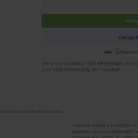
Přida
Get an 
Are you a company? Get advantages of pric
your intra-Community VAT number.
 not exactly match the actual product colour.
Pánská košile s krátkým r
popelín pro profesionální v
přiléhavém střihu je všest