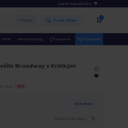
Czech Republic
/
Cs
Hledat
Track Order
Other
Merchandising
Clearance
Přizpůsobit!
Košile Broadway s Krátkým
-
31
%
T excl.
Size chart
Stock In 145 days