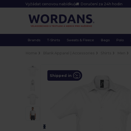
Vyžádat cenovou nabídku
|
Doručení za 24h hodin
Brands
T-Shirts
Sweats & Fleece
Bags
Polo
Home
Blank Apparel | Accessories
Shirts
Men
Shipped in