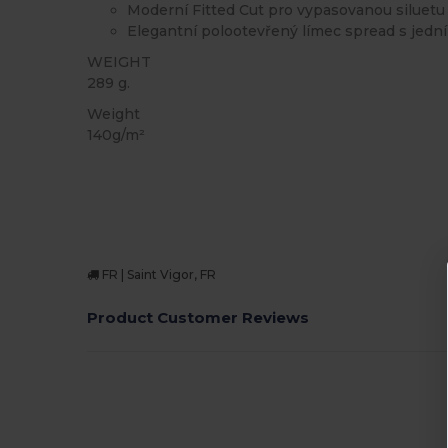
Moderní Fitted Cut pro vypasovanou siluetu
Elegantní polootevřený límec spread s jedn
WEIGHT
289 g.
Weight
140g/m²
FR | Saint Vigor, FR
Product Customer Reviews