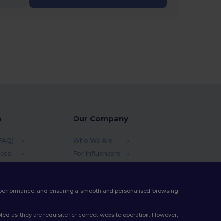
p
Our Company
(FAQ)
Who We Are
ices
For Influencers
funds
Contact Us
thods
Careers Center
te performance, and ensuring a smooth and personalised browsing
s
ed as they are requisite for correct website operation. However,