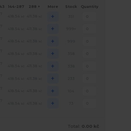
143
144-287
288 +
More
Stock
Quantity
97
+
418.54
411.38
351
kč
kč
97
+
418.54
411.38
999+
kč
kč
97
+
418.54
411.38
999
kč
kč
97
+
418.54
411.38
358
kč
kč
97
+
418.54
411.38
338
kč
kč
97
+
418.54
411.38
233
kč
kč
97
+
418.54
411.38
104
kč
kč
97
+
418.54
411.38
73
kč
kč
Total:
0.00 kč