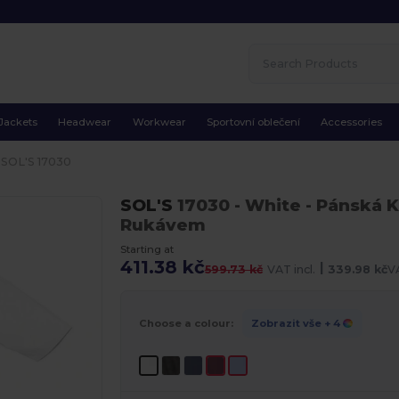
Jackets
Headwear
Workwear
Sportovní oblečení
Accessories
SOL'S 17030
SOL'S
17030
- White
- Pánská 
Rukávem
Starting at
411.38 kč
|
599.73 kč
VAT incl.
339.98 kč
VA
Choose a colour:
Zobrazit vše
+ 4