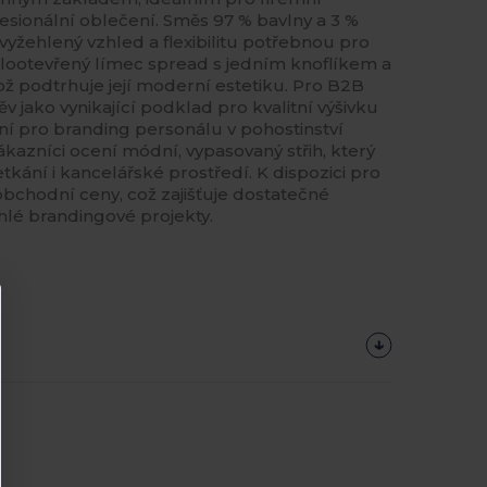
esionální oblečení. Směs 97 % bavlny a 3 %
 vyžehlený vzhled a flexibilitu potřebnou pro
olootevřený límec spread s jedním knoflíkem a
což podtrhuje její moderní estetiku. Pro B2B
děv jako vynikající podklad pro kvalitní výšivku
ální pro branding personálu v pohostinství
azníci ocení módní, vypasovaný střih, který
kání i kancelářské prostředí. K dispozici pro
chodní ceny, což zajišťuje dostatečné
hlé brandingové projekty.