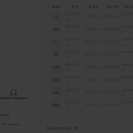
Size
1-7
8-23
24-71
72-
620.76
446.
517.92
475.39
S
kč
kč
kč
kč
620.76
446.
517.92
475.39
M
kč
kč
kč
kč
620.76
446.
517.92
475.39
L
kč
kč
kč
kč
620.76
446.
517.92
475.39
XL
kč
kč
kč
kč
620.76
446.
517.92
475.39
2XL
kč
kč
 své produkty
kč
kč
620.76
446.
517.92
475.39
3XL
kč
kč
kč
kč
620.76
446.
517.92
475.39
4XL
kč
kč
kč
kč
Reliable Support
620.76
446.
517.92
475.39
5XL
kč
kč
kč
kč
ation?
-14h (english)
Selections:
0