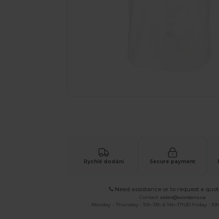
Vyžádejte si individuální nabídku pro
Rychlé dodání
Secure payment
Need assistance or to request a quot
Contact
sales@wordans.ca
Monday - Thursday : 10h-13h & 14h-17h30 Friday : 10h