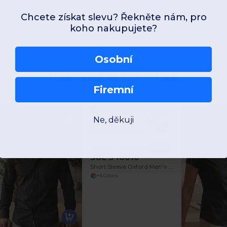
Chcete získat slevu? Řekněte nám, pro
koho nakupujete?
Osobní
Interesting Products
Firemní
Ne, děkuji
143,52 kč
-73%
531,55 kč
SOL'S 16010
Short Sleeve Oxford Men's Shirt Brisbane
+4 Colors