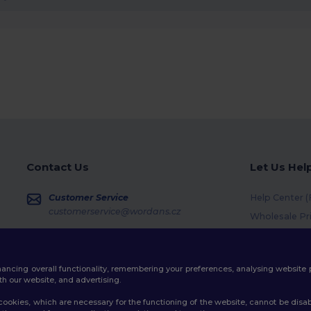
Contact Us
Let Us Hel
Customer Service
Help Center 
customerservice@wordans.cz
Wholesale Pr
Returns & Re
Sales
sales@wordans.cz
Shipping Me
enhancing overall functionality, remembering your preferences, analysing websi
Coupon Code
Order Tracking
th our website, and advertising.
ookies, which are necessary for the functioning of the website, cannot be disabl