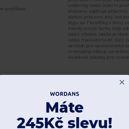
uniformy nebo ležérní prof
ím knoflíkem
elastanu zajišťuje příjemný
aktivní pracovní dny. Má p
légu se 7 knoflíky v tónu, 
klienty slouží tento čistý o
nebo sítotisk, takže je ide
nebo maloobchodě. B2C zák
se hodí pro společenská set
hromadný nákup za velkoob
skladové zásoby pro rozsá
Máte
Add a review
245Kč slevu!