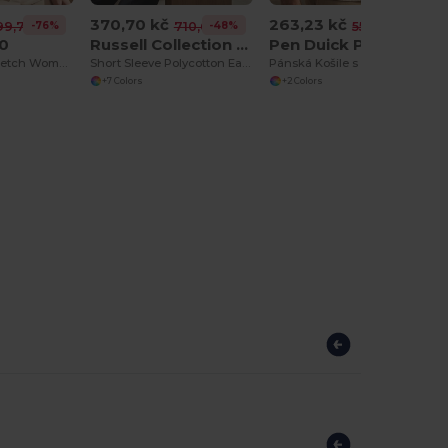
370,70 kč
263,23 kč
-76%
-48%
-52%
99,73 kč
710,66 kč
553,97 kč
20
Russell Collection JZ935
Pen Duick PK600
Short Sleeve Stretch Women's Shirt Excess
Short Sleeve Polycotton Easy Care Poplin Shirt
Pánská Košile s Krátkým Rukávem a Kapsou
+7 Colors
+2 Colors