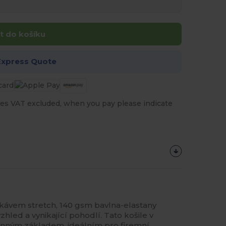
t do košíku
Express Quote
es VAT excluded, when you pay please indicate
ukávem stretch, 140 gsm bavlna-elastany
zhled a vynikající pohodlí. Tato košile v
ranným základem, ideálním pro firemní