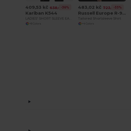
409,53 kč
483,02 kč
-36%
-33%
638,09 kč
723,61 kč
Kariban K544
Russell Europe R-947M-0
LADIES' SHORT SLEEVE EASY CARE COTTON POPLIN SHIRT
Tailored Shortsleeve Shirt
+8 Colors
+4 Colors