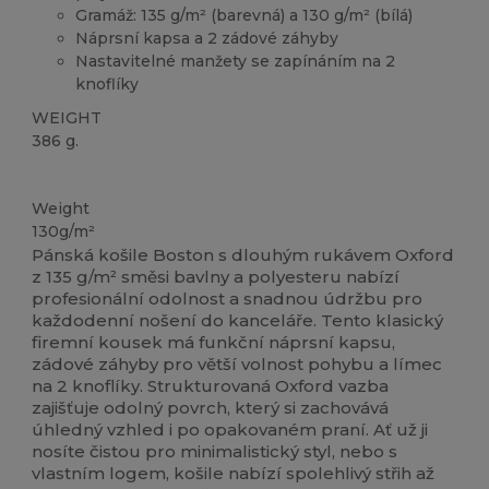
Gramáž: 135 g/m² (barevná) a 130 g/m² (bílá)
Náprsní kapsa a 2 zádové záhyby
Nastavitelné manžety se zapínáním na 2
knoflíky
WEIGHT
386 g.
Vysoké zásoby
Weight
130g/m²
Pánská košile Boston s dlouhým rukávem Oxford
z 135 g/m² směsi bavlny a polyesteru nabízí
profesionální odolnost a snadnou údržbu pro
každodenní nošení do kanceláře. Tento klasický
firemní kousek má funkční náprsní kapsu,
zádové záhyby pro větší volnost pohybu a límec
na 2 knoflíky. Strukturovaná Oxford vazba
zajišťuje odolný povrch, který si zachovává
úhledný vzhled i po opakovaném praní. Ať už ji
nosíte čistou pro minimalistický styl, nebo s
vlastním logem, košile nabízí spolehlivý střih až