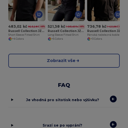
483,02 kč
521,38 kč
736,78 kč
923,28 kč
1 001,63 kč
1 421,56 kč
-48%
-48%
-48%
Russell Collection JZ947
Russell Collection JZ946
Russell Collection JZ956
Short Sleeve Fitted Shirt
Long Sleeve Fitted Shirt
Pánská neželezná košile
+4 Colors
+5 Colors
+3 Colors
Zobrazit vše
FAQ
Je vhodná pro sítotisk nebo výšivku?
Srazí se po vyprání?