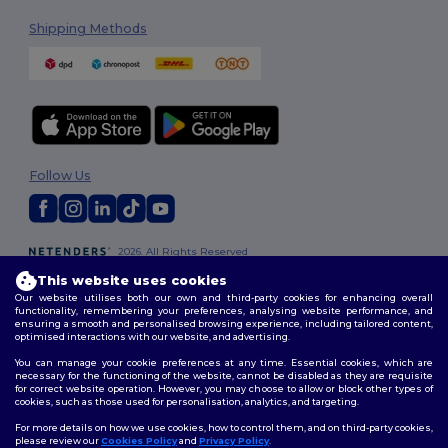
Shipping Methods
Follow Us
2026. All Rights Reserved
Terms & Conditions
|
Customization Policy
|
Privacy Policy
|
Cookies
This website uses cookies
Policy
|
Site Map
Our website utilises both our own and third-party cookies for enhancing overall
functionality, remembering your preferences, analysing website performance, and
ensuring a smooth and personalised browsing experience, including tailored content,
optimised interactions with our website, and advertising.
You can manage your cookie preferences at any time. Essential cookies, which are
necessary for the functioning of the website, cannot be disabled as they are requisite
for correct website operation. However, you may choose to allow or block other types of
cookies, such as those used for personalisation, analytics, and targeting.
For more details on how we use cookies, how to control them, and on third-party cookies,
please review our
Cookies Policy
and
Privacy Policy
.