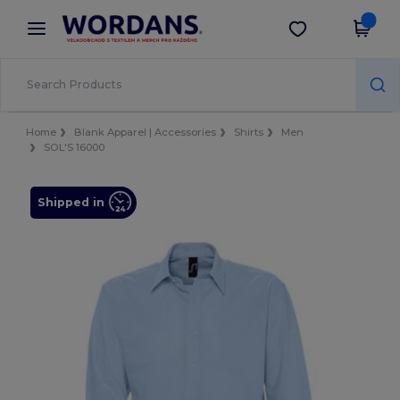
×
Aplikace Wordans
Stáhnout app
Lepší ceny v aplikaci!
Home
Blank Apparel | Accessories
Shirts
Men
SOL'S 16000
Shipped in