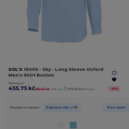
SOL'S
16000
- Sky
- Long Sleeve Oxford
Men's Shirt Boston
Starting at
455.75 kč
|
-
26
%
612.67 kč
VAT incl.
376.65 kč
VAT excl.
Choose a colour:
Zobrazit vše
+ 1
Size chart