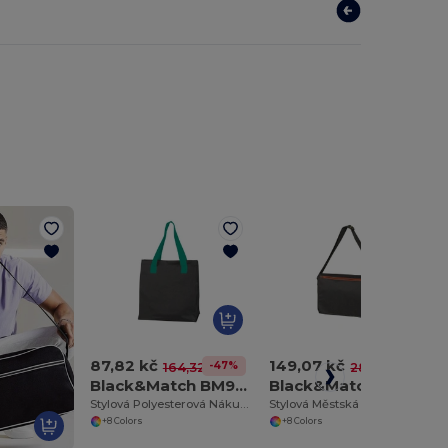
87,82 kč
149,07 kč
-47%
-47%
164,32 kč
280,80 kč
Black&Match BM900
Black&Match BM902
Stylová Polyesterová Nákupní Taška s Magnetickým Uzávěrem
Stylová Městská Taška Black&Match
+8 Colors
+8 Colors