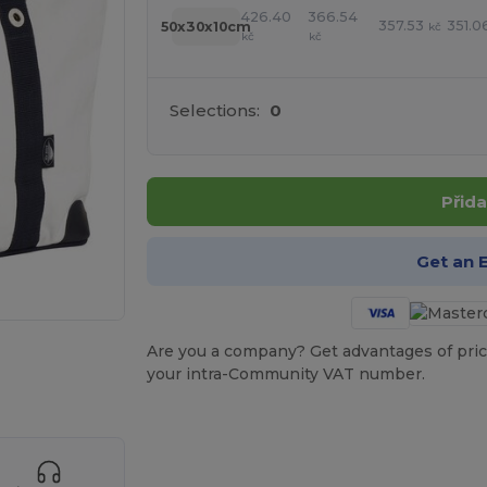
426.40
366.54
357.53
351.0
50x30x10cm
kč
kč
kč
Selections:
0
Přida
Get an 
Are you a company? Get advantages of pric
 své produkty
your intra-Community VAT number.