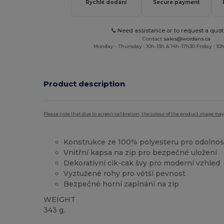
Rychlé dodání
Secure payment
Need assistance or to request a quot
Contact
sales@wordans.ca
Monday - Thursday : 10h-13h & 14h-17h30 Friday : 10h
Product description
Please note that due to screen calibration, the colour of the product image may
Konstrukce ze 100% polyesteru pro odolnos
Vnitřní kapsa na zip pro bezpečné uložení
Dekorativní cik-cak švy pro moderní vzhled
Vyztužené rohy pro větší pevnost
Bezpečné horní zapínání na zip
WEIGHT
343 g.