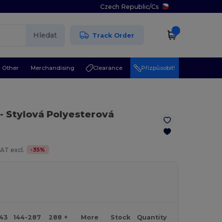
Czech Republic
/
Cs
Hledat
Track Order
Other
Merchandising
Clearance
Přizpůsobit!
- Stylová Polyesterová
-
35
%
AT excl.
143
144-287
288 +
More
Stock
Quantity