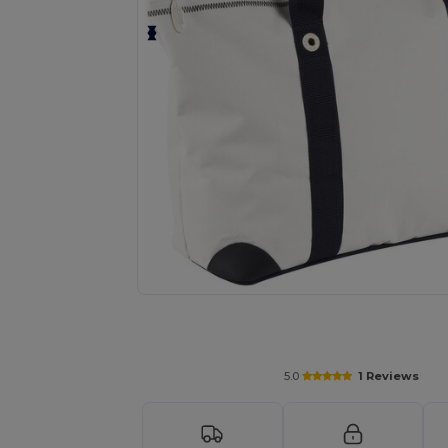
Vyžádejte si individuální nabídku pro
5.0
1 Reviews