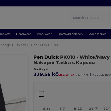
Jackets
Headwear
Workwear
Sportovní oblečení
Accessories
er bags
Unisex
Pen Duick PK010
Pen Duick
PK010
- White/Navy
Nákupní Taška s Kapsou
Starting at
329.56 kč
|
503.36 kč
VAT incl.
272.36 kč
V
Size
1-7
8-23
24-71
72-