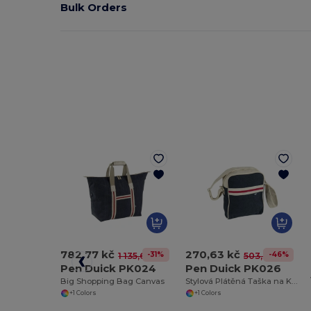
Bulk Orders
782,77 kč
270,63 kč
-31%
-46%
1 135,67 kč
503,36 kč
Pen Duick PK024
Pen Duick PK026
Big Shopping Bag Canvas
Stylová Plátěná Taška na Každý Den
+1 Colors
+1 Colors