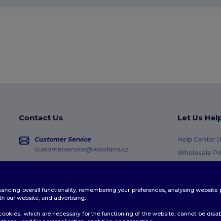
Contact Us
Let Us Hel
Customer Service
Help Center 
customerservice@wordans.cz
Wholesale Pr
Returns & Re
Sales
sales@wordans.cz
Shipping Me
enhancing overall functionality, remembering your preferences, analysing websi
Coupon Code
Order Tracking
th our website, and advertising.
ookies, which are necessary for the functioning of the website, cannot be disabl