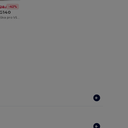
-42%
28,87 kč
G140
Stylová Retro Taška pro Všechny Příležitosti