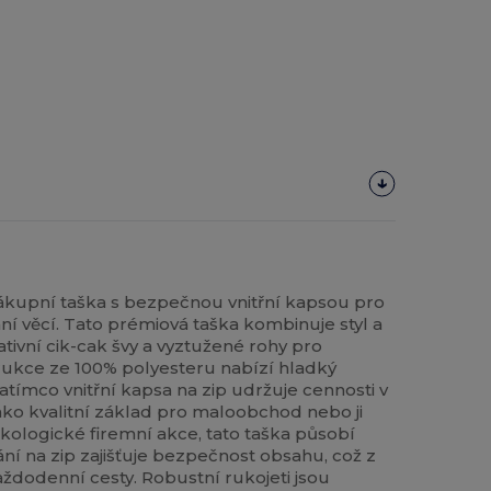
ákupní taška s bezpečnou vnitřní kapsou pro
ní věcí. Tato prémiová taška kombinuje styl a
tivní cik-cak švy a vyztužené rohy pro
rukce ze 100% polyesteru nabízí hladký
atímco vnitřní kapsa na zip udržuje cennosti v
 jako kvalitní základ pro maloobchod nebo ji
ologické firemní akce, tato taška působí
ní na zip zajišťuje bezpečnost obsahu, což z
aždodenní cesty. Robustní rukojeti jsou