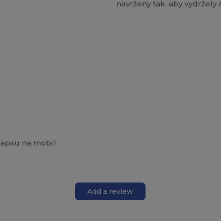
navrženy tak, aby vydržely 
kapsu na mobil!
Add a review