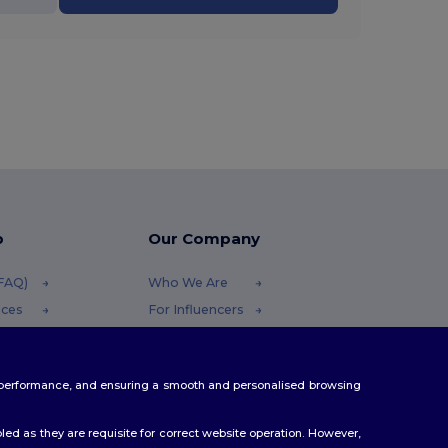
p
Our Company
(FAQ)
Who We Are
ices
For Influencers
funds
Contact Us
thods
Careers Center
te performance, and ensuring a smooth and personalised browsing
s
ed as they are requisite for correct website operation. However,