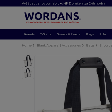
Vyžádat cenovou nabídku
|
Doručení za 24h hodin
Brands
T-Shirts
Sweats & Fleece
Bags
Polo
Home
Blank Apparel | Accessories
Bags
Should