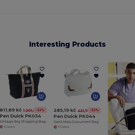
Interesting Products
811,89 kč
285,19 kč
-32%
1 201,31 kč
-32%
421,78 kč
Pen Duick PK034
Pen Duick PK044
Vintage Big Shopping Bag Canvas
Saint Malo Document Bag
+1 Colors
+1 Colors