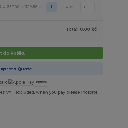
+
6
337.88
329.56
405
kč
kč
kč
Total:
0.00 kč
t do košíku
Express Quote
es VAT excluded, when you pay please indicate