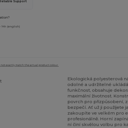
Reliable Support
ation?
-14h (english)
 not exactly match the actual product colour.
Ekologická polyesterová n
t
odolné a udržitelné ukládá
funkčnost, obsahuje dekora
maximální životnost. Konst
povrch pro přizpůsobení, z
bezpečí. Ať už ji použijete
zakoupíte ve velkém pro ek
profesionálně. Horní zapíná
ní činí skvělou volbu pro k