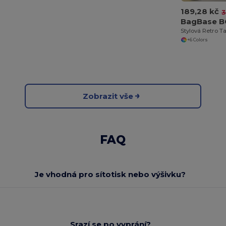
189,28 kč
3
BagBase B
+6 Colors
Zobrazit vše
FAQ
Je vhodná pro sítotisk nebo výšivku?
Srazí se po vyprání?