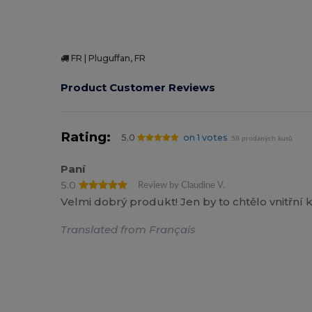
Vysoké zásoby
FR | Pluguffan, FR
Product Customer Reviews
Rating:
5.0
on 1 votes
58 prodaných kusů
Paní
5.0
Review by Claudine V.
Velmi dobrý produkt! Jen by to chtělo vnitřní 
Translated from Français