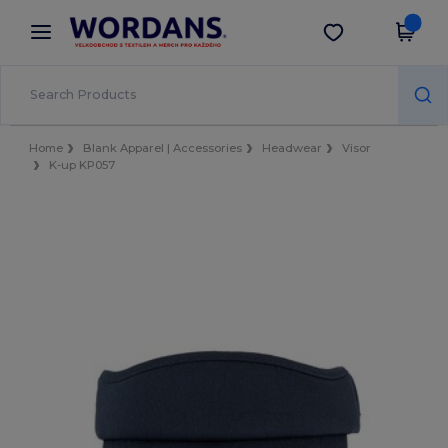
×
Aplikace Wordans
Stáhnout app
Lepší ceny v aplikaci!
Home
Blank Apparel | Accessories
Headwear
Visor
K-up KP057