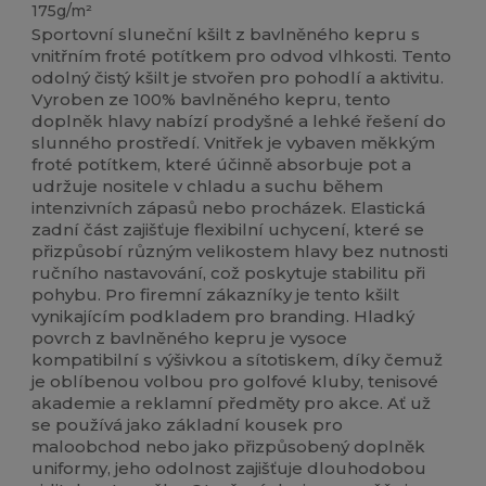
175g/m²
Sportovní sluneční kšilt z bavlněného kepru s
vnitřním froté potítkem pro odvod vlhkosti. Tento
odolný čistý kšilt je stvořen pro pohodlí a aktivitu.
Vyroben ze 100% bavlněného kepru, tento
doplněk hlavy nabízí prodyšné a lehké řešení do
slunného prostředí. Vnitřek je vybaven měkkým
froté potítkem, které účinně absorbuje pot a
udržuje nositele v chladu a suchu během
intenzivních zápasů nebo procházek. Elastická
zadní část zajišťuje flexibilní uchycení, které se
přizpůsobí různým velikostem hlavy bez nutnosti
ručního nastavování, což poskytuje stabilitu při
pohybu. Pro firemní zákazníky je tento kšilt
vynikajícím podkladem pro branding. Hladký
povrch z bavlněného kepru je vysoce
kompatibilní s výšivkou a sítotiskem, díky čemuž
je oblíbenou volbou pro golfové kluby, tenisové
akademie a reklamní předměty pro akce. Ať už
se používá jako základní kousek pro
maloobchod nebo jako přizpůsobený doplněk
uniformy, jeho odolnost zajišťuje dlouhodobou