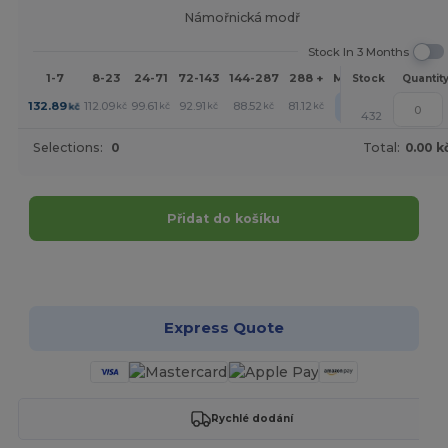
Námořnická modř
Stock In 3 Months
1-7
8-23
24-71
72-143
144-287
288 +
More
Stock
Quantit
+
132.89
112.09
99.61
92.91
88.52
81.12
kč
kč
kč
kč
kč
kč
432
Selections:
0
Total:
0.00 k
Přidat do košíku
Přizpůsobte si to!
Express Quote
Rychlé dodání