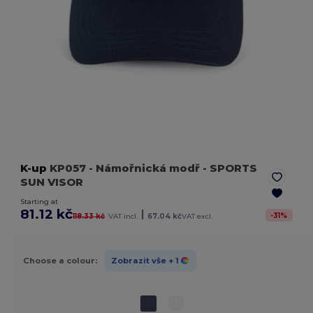
K-up
KP057
- Námořnická modř
- SPORTS
SUN VISOR
Starting at
81.12 kč
|
-
31
%
118.33 kč
VAT incl.
67.04 kč
VAT excl.
Choose a colour:
Zobrazit vše
+ 1