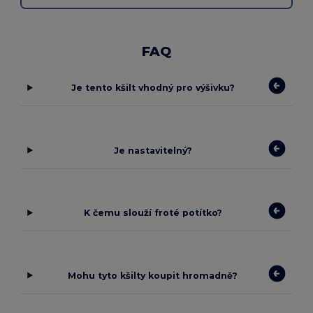
FAQ
Je tento kšilt vhodný pro výšivku?
Je nastavitelný?
K čemu slouží froté potítko?
Mohu tyto kšilty koupit hromadně?