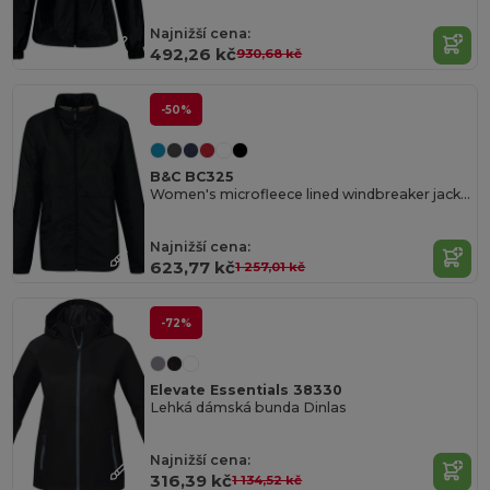
Najnižší cena:
492,26 kč
930,68 kč
-50%
B&C BC325
Women's microfleece lined windbreaker jacket
Najnižší cena:
623,77 kč
1 257,01 kč
-72%
Elevate Essentials 38330
Lehká dámská bunda Dinlas
Najnižší cena:
316,39 kč
1 134,52 kč