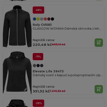
-68%
Roly CV5051
GLASGOW WOMAN Dámská větrovka z lehké funkční látky
Najnižší cena:
220,48 kč
693,10 kč
-71%
Elevate Life 39473
Dámský svetr s kapucí a polopropínacím zipem Sayan
Najnižší cena:
351,52 kč
1 210,32 kč
-38%