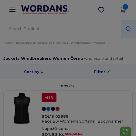
×
Aplikace Wordans
Stáhnout app
Lepší ceny v aplikaci!
Home
Blank Apparel | Accessories
Jackets
Windbreakers
Women
Jackets Windbreakers Women Černá
wholesale and retail
Sort by
Filter
✓
11 results.
-46%
SOL'S 02888
Race Bw Women's Softshell Bodywarmer
Najnižší cena:
301,83 kč
562,52 kč