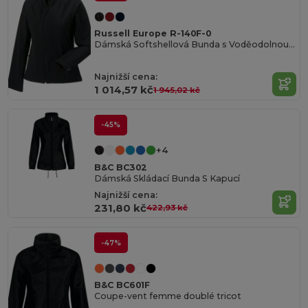
Russell Europe R-140F-0
Dámská Softshellová Bunda s Voděodolnou Úpravou
Najnižší cena:
1 014,57 kč
1 945,02 kč
-45%
+4
B&C BC302
Dámská Skládací Bunda S Kapucí
Najnižší cena:
231,80 kč
422,93 kč
-47%
B&C BC601F
Coupe-vent femme doublé tricot