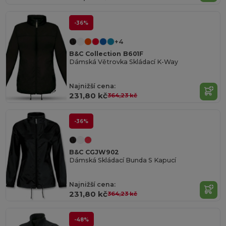
-36%
+4
B&C Collection B601F
Dámská Větrovka Skládací K-Way
Najnižší cena:
231,80 kč
364,23 kč
-36%
B&C CGJW902
Dámská Skládací Bunda S Kapucí
Najnižší cena:
231,80 kč
364,23 kč
-48%