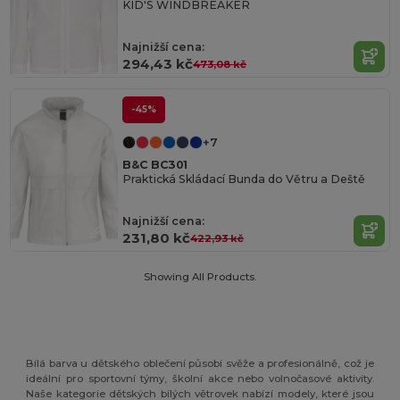
KID'S WINDBREAKER
Najnižší cena:
294,43 kč
473,08 kč
-45%
+7
B&C BC301
Praktická Skládací Bunda do Větru a Deště
Najnižší cena:
231,80 kč
422,93 kč
Showing All Products.
Bílá barva u dětského oblečení působí svěže a profesionálně, což je
ideální pro sportovní týmy, školní akce nebo volnočasové aktivity.
Naše kategorie dětských bílých větrovek nabízí modely, které jsou