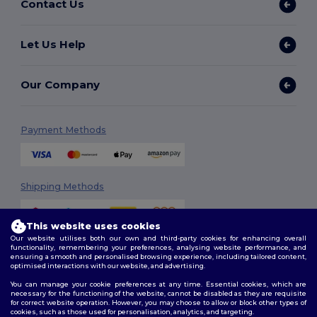
Contact Us
Let Us Help
Our Company
Payment Methods
Shipping Methods
This website uses cookies
Our website utilises both our own and third-party cookies for enhancing overall
functionality, remembering your preferences, analysing website performance, and
ensuring a smooth and personalised browsing experience, including tailored content,
optimised interactions with our website, and advertising.
You can manage your cookie preferences at any time. Essential cookies, which are
Follow Us
necessary for the functioning of the website, cannot be disabled as they are requisite
for correct website operation. However, you may choose to allow or block other types of
cookies, such as those used for personalisation, analytics, and targeting.