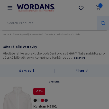
×
Aplikace Wordans
Stáhnout app
Lepší ceny v aplikaci!
Home
Blank Apparel | Accessories
Jackets
Windbreakers
Kids
Dětské bílé větrovky
Hledáte lehké a praktické oblečení pro své děti? Naše nabídka pro
dětské bílé větrovky kombinuje funkčnost s …
See more
Sort by
Filter
✓
2 results.
-38%
Kariban K6102