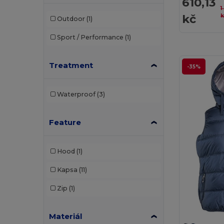
610,13
1
kč
k
Outdoor
(1)
Sport / Performance
(1)
Treatment
-35%
Waterproof
(3)
Feature
Hood
(1)
Kapsa
(11)
Zip
(1)
Materiál