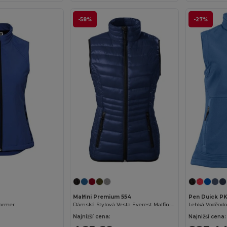
-58%
-27%
Přizpůsobte si to!
Malfini Premium 554
Pen Duick P
warmer
Dámská Stylová Vesta Everest MalfiniPremium
Lehká Voděodo
Najnižší cena:
Najnižší cena: