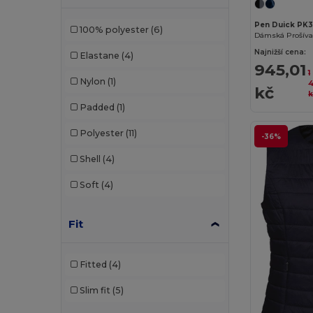
Pen Duick PK
100% polyester
(6)
Dámská Prošíva
Najnižší cena:
Elastane
(4)
945,01
1
Nylon
(1)
4
kč
k
Padded
(1)
Polyester
(11)
-36%
Shell
(4)
Soft
(4)
Fit
Fitted
(4)
Slim fit
(5)