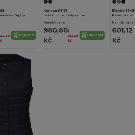
362
Kariban K6125
Elevate 3943
ná Vesta Zephyr
Ladies’ quilted bodywarmer
Najnižší cena:
Najnižší cena:
980,60
601,12
1
Objednat
Objednat
54,38
251,69
kč
kč
č
kč