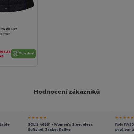
ium PK607
warmer
953,53
Objednat
kč
Hodnocení zákazníků
★ ★ ★ ★ ★
★ ★ ★ ★ ★
table
SOL'S 46801 - Women's Sleeveless
Roly RA5
Softshell Jacket Rallye
prošívaná