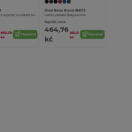
8
iDeal Basic Brand IB6173
Pallas women's recycled insulated bodywarmer
Ladies padded Bodywarmer
Najnižší cena:
464,76
892,78
661,21
Objednat
Objednat
kč
kč
kč