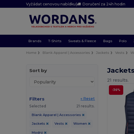
Vyžádat cenovou nabídku
|
Doručení za 24h hodin
Brands
T-Shirts
Sweats & Fleece
Bags
Polo
Home
Blank Apparel | Accessories
Jackets
Vests
W
Jacket
Sort by
21 results.
-36%
Filters
« Reset
Selected
21 results.
Blank Apparel | Accessories
Jackets
Vests
Women
Modrý