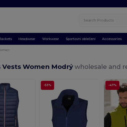
Jackets
Headwear
Workwear
Sportovní oblečení
Accessories
omen
s Vests Women Modrý
wholesale and re
-53%
-47%