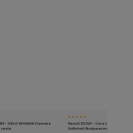
★ ★ ★ ★ ★
093 - OSLO WOMAN Dámská
Result R232F - Core Ladies Printab
 vesta
Softshell Bodywarmer