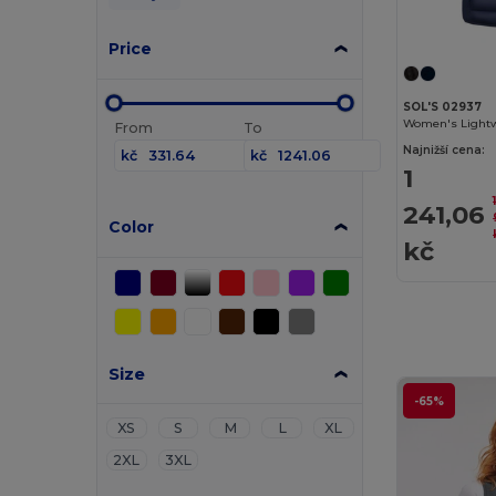
Price
SOL'S 02937
From
To
Najnižší cena:
kč
kč
1
241,06
Color
kč
Size
-65%
XS
S
M
L
XL
2XL
3XL