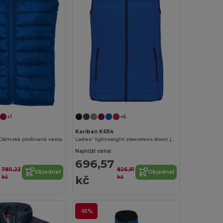
+1
+6
Kariban K6114
ámská prošívaná vesta
Ladies' lightweight sleeveless down jacket
Najnižší cena:
696,57
780,23
826,91
Objednat
Objednat
kč
kč
kč
-10%