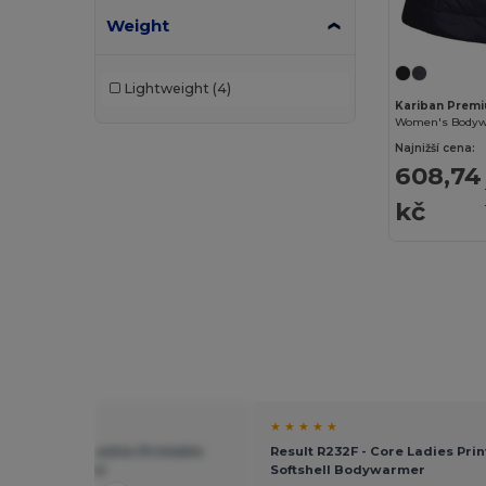
Weight
Lightweight
(4)
Kariban Prem
Women's Body
Najnižší cena:
608,74
kč
★ ★
★ ★ ★ ★ ★
 R232F - Core Ladies Printable
Result R232F - Core Ladies Prin
ell Bodywarmer
Softshell Bodywarmer