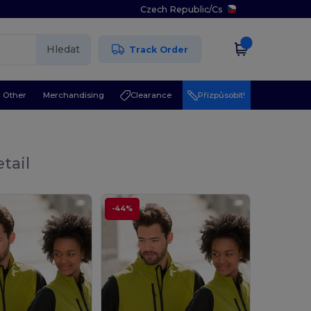
Czech Republic
/
Cs
Hledat
Track Order
Other
Merchandising
Clearance
Přizpůsobit!
tail
-44%