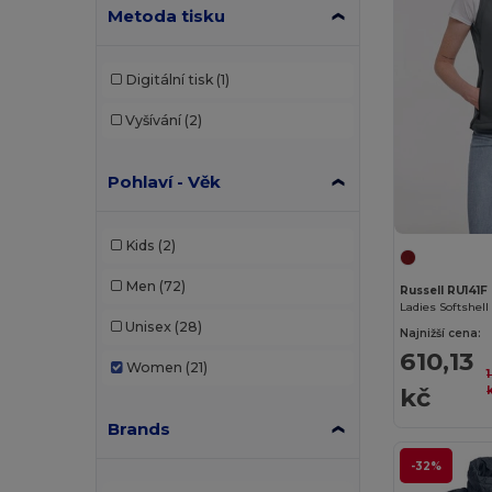
Metoda tisku
Digitální tisk
(1)
Vyšívání
(2)
Pohlaví - Věk
Kids
(2)
Men
(72)
Russell RU141F
Ladies Softshel
Unisex
(28)
Najnižší cena:
610,13
Women
(21)
1
kč
Brands
-32%