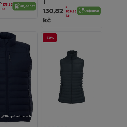
4
1
1 135,67
Objednat
1
130,82
kč
Objednat
826,23
kč
kč
-30%
Přizpůsobte si to!