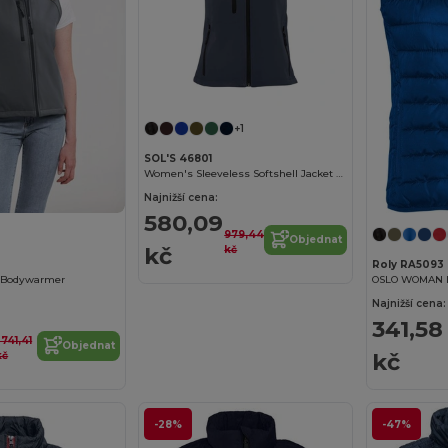
+1
SOL'S 46801
Women's Sleeveless Softshell Jacket Rallye
Najnižší cena:
580,09
979,44
Objednat
kč
kč
Roly RA5093
l Bodywarmer
OSLO WOMAN D
Najnižší cena:
341,58
 741,41
Objednat
kč
kč
-28%
-47%