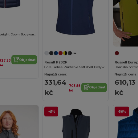
Women's Lightweight Down Bodywarmer Victoire
+4
1
Objednat
927,23
Result R232F
Russell Europ
kč
Core Ladies Printable Softshell Bodywarmer
Najnižší cena:
Najnižší cena:
331,64
610,13
705,58
Objednat
kč
kč
kč
-41%
-56%