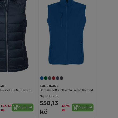
41F
SOL'S 03826
Dámská Vesta Russell Proti Chladu a Větru
Dámská Softshell Vesta Falcon Komfort
Najnižší cena:
4
558,13
1 641,57
611,75
Objednat
Objednat
kč
kč
kč