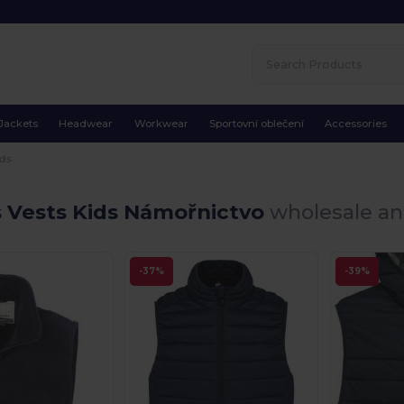
Jackets
Headwear
Workwear
Sportovní oblečení
Accessories
ids
s Vests Kids Námořnictvo
wholesale and
-37%
-39%