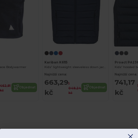
Kariban K6115
Proact PA23
leece Bodywarmer
Kids' lightweight sleeveless down jacket
Kids' hooded 
Najnižší cena:
Najnižší cena:
663,29
741,17
1
462,91
Objednat
Objednat
049,24
kč
kč
kč
kč