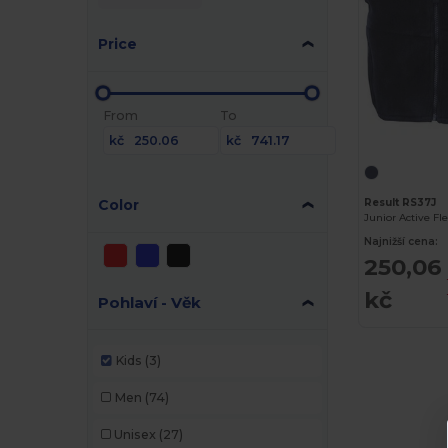
Price
From
To
kč
kč
Color
Result RS37J
Junior Active F
Najnižší cena:
250,06
kč
Pohlaví - Věk
Kids
(3)
Men
(74)
Unisex
(27)