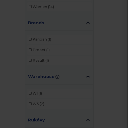
Women
(14)
Brands
Kariban
(1)
Proact
(1)
Result
(1)
Warehouse
W1
(1)
W5
(2)
Rukávy