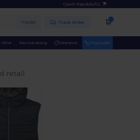
Czech Republic
/
Cs
Hledat
Track Order
Other
Merchandising
Clearance
Přizpůsobit!
 retail