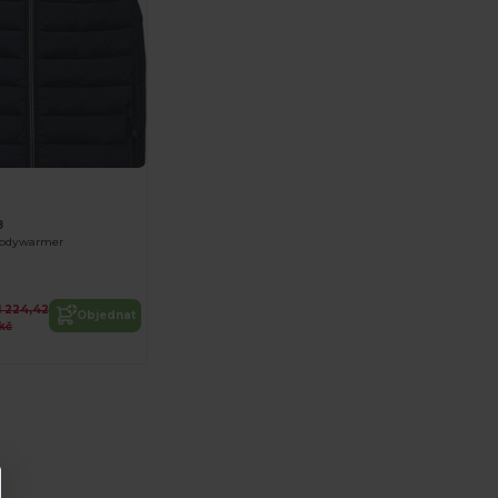
8
bodywarmer
1 224,42
Objednat
kč