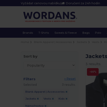
Vyžádat cenovou nabídku
|
Doručení za 24h hodin
Brands
T-Shirts
Sweats & Fleece
Bags
Polo
Home
Blank Apparel | Accessories
Jackets
Vests
K
Jacket
Sort by
3 results.
-46%
Filters
« Reset
Selected
3 results.
Blank Apparel | Accessories
Jackets
Vests
Kids
Námořnictvo