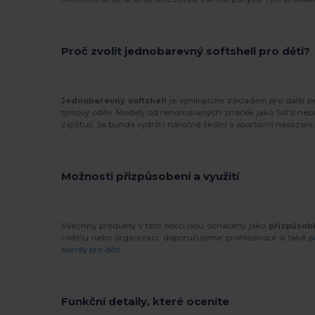
Proč zvolit jednobarevný softshell pro děti?
Jednobarevný softshell
je vynikajícím základem pro další p
týmový oděv. Modely od renomovaných značek jako Sol's nebo B
zajišťují, že bunda vydrží i náročné školní a sportovní nasazení.
Možnosti přizpůsobení a využití
Všechny produkty v této sekci jsou označeny jako
přizpůsob
rodinu nebo organizaci, doporučujeme prohlédnout si také
p
bundy pro děti
.
Funkční detaily, které oceníte