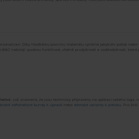
ersonalizaci. Díky hladkému povrchu materiálu vynikne jakýkoliv potisk nebo
&C nabízejí vysokou funkčnost, včetně prodyšnosti a voděodolnosti, které jso
itelné
, což znamená, že jsou technicky připraveny na aplikaci vašeho loga, 
ánské softshellové bundy k úpravě
nebo
dámské varianty k potisku
. Pro širš