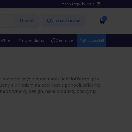
Czech Republic
/
Cs
Hledat
Track Order
Other
Merchandising
Clearance
Přizpůsobit!
 softshellových bund nabízí ideální řešení pro
vrženy s ohledem na odolnost a pohodlí, přičemž
 nebo týmový design, naše produkty poskytují