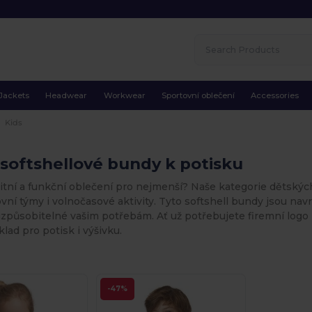
Jackets
Headwear
Workwear
Sportovní oblečení
Accessories
Kids
softshellové bundy k potisku
itní a funkční oblečení pro nejmenší? Naše kategorie dětských
ovní týmy i volnočasové aktivity. Tyto softshell bundy jsou na
izpůsobitelné vašim potřebám. Ať už potřebujete firemní logo
klad pro potisk i výšivku.
-47%