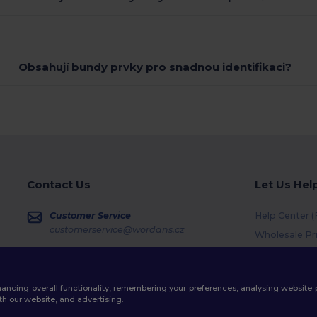
Obsahují bundy prvky pro snadnou identifikaci?
Contact Us
Let Us Hel
Customer Service
Help Center 
customerservice@wordans.cz
Wholesale Pr
Returns & Re
Sales
sales@wordans.cz
Shipping Me
enhancing overall functionality, remembering your preferences, analysing websi
Coupon Code
Order Tracking
th our website, and advertising.