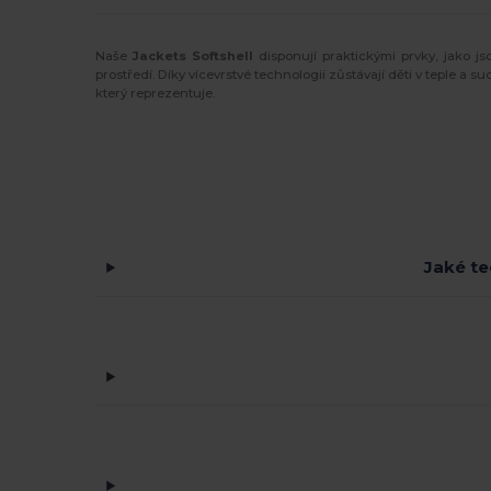
Naše
Jackets Softshell
disponují praktickými prvky, jako j
prostředí. Díky vícevrstvé technologii zůstávají děti v teple a 
který reprezentuje.
Jaké te