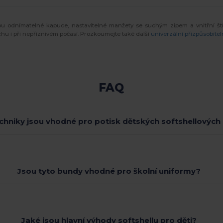
sou odnímatelné kapuce, nastavitelné manžety se suchým zipem a vnitřní ští
suchu i při nepříznivém počasí. Prozkoumejte také další
univerzální přizpůsobitel
FAQ
chniky jsou vhodné pro potisk dětských softshellových
Jsou tyto bundy vhodné pro školní uniformy?
Jaké jsou hlavní výhody softshellu pro děti?