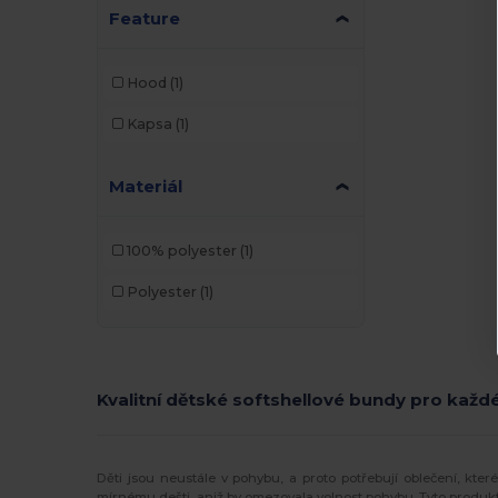
Feature
Hood
(1)
Kapsa
(1)
Materiál
100% polyester
(1)
Polyester
(1)
Kvalitní dětské softshellové bundy pro každ
Děti jsou neustále v pohybu, a proto potřebují oblečení, kter
mírnému dešti, aniž by omezovala volnost pohybu. Tyto produkty