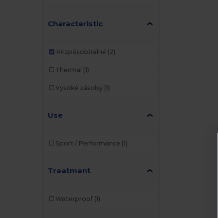
Characteristic
Přizpůsobitelné
(2)
Thermal
(1)
Vysoké zásoby
(1)
Use
Sport / Performance
(1)
Treatment
Waterproof
(1)