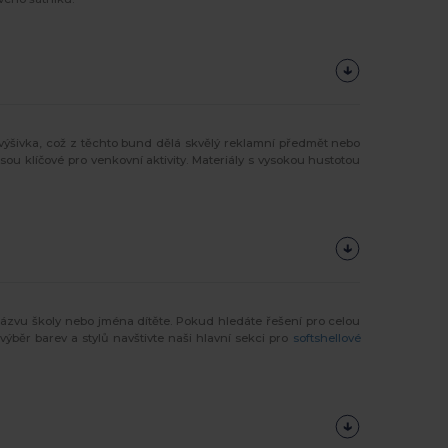
 výšivka, což z těchto bund dělá skvělý reklamní předmět nebo
u klíčové pro venkovní aktivity. Materiály s vysokou hustotou
názvu školy nebo jména dítěte. Pokud hledáte řešení pro celou
í výběr barev a stylů navštivte naši hlavní sekci pro
softshellové