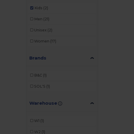
Kids
(2)
Men
(21)
Unisex
(2)
Women
(17)
Brands
B&C
(1)
SOL'S
(1)
Warehouse
W1
(1)
W2
(1)