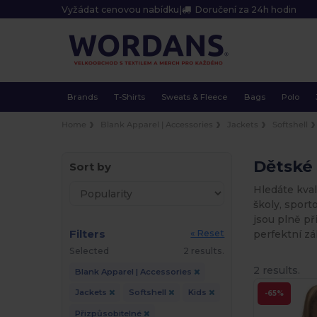
Vyžádat cenovou nabídku
|
Doručení za 24h hodin
Brands
T-Shirts
Sweats & Fleece
Bags
Polo
Home
Blank Apparel | Accessories
Jackets
Softshell
Dětské 
Sort by
Hledáte kval
školy, sport
jsou plně př
Filters
perfektní zá
« Reset
Selected
2 results.
2 results.
Blank Apparel | Accessories
Jackets
Softshell
Kids
-65%
Přizpůsobitelné