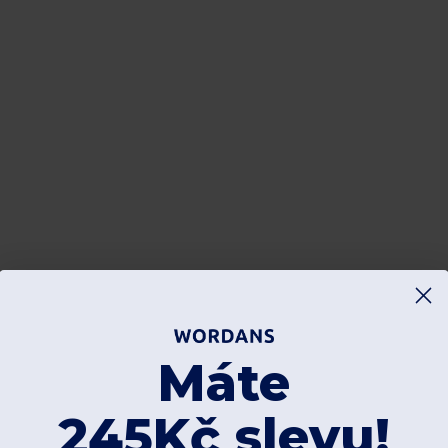
Máte
245Kč slevu!