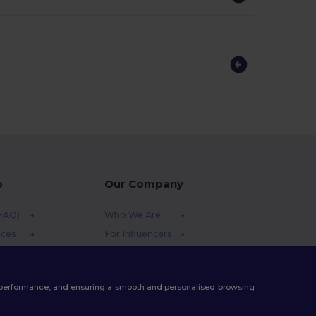
p
Our Company
(FAQ)
Who We Are
ices
For Influencers
funds
Contact Us
thods
Careers Center
te performance, and ensuring a smooth and personalised browsing
s