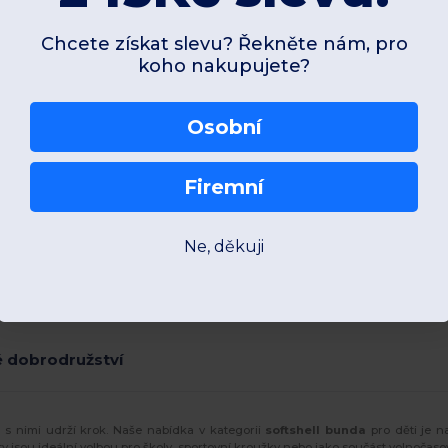
Chcete získat slevu? Řekněte nám, pro
koho nakupujete?
Osobní
Firemní
Ne, děkuji
é dobrodružství
é s nimi udrží krok. Naše nabídka v kategorii
softshell bunda
pro děti je n
 jsou ideální volbou pro školy, sportovní kroužky nebo jako součást volnočaso