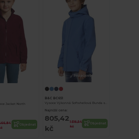
Přizpůsobte si to!
B&C BC651
Vysoce Výkonná Softshellová Bunda s Kapucí
ece Jacket North
Najnižší cena:
805,42
1 516,54
466,84
Objednat
Objednat
kč
kč
kč